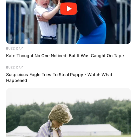
BUZZ DAY
Kate Thought No One Noticed, But It Was Caught On Tape
BUZZ DAY
Suspicious Eagle Tries To Steal Puppy - Watch What
Happened
Porta-trecos criativo feito com jeans
Cesta feita com jeans – reaproveite aquela calça
velha
Bolsa de Calça Jeans Passo a Passo
Materiais necessários