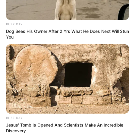
Dica: Este tutorial foi feito com uma calça jeans
de modelo reto.
BUZZ DAY
Dog Sees His Owner After 2 Yrs What He Does Next Will Stun
You
BUZZ DAY
Jesus' Tomb Is Opened And Scientists Make An Incredible
Discovery
2. Com a tesoura, abra e remova uma das