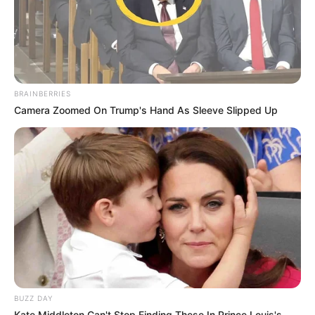
BRAINBERRIES
Camera Zoomed On Trump's Hand As Sleeve Slipped Up
BUZZ DAY
Kate Middleton Can't Stop Finding These In Prince Louis's