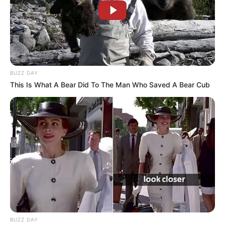
Dica: Para esse projeto foram gastos 4 rebites
para prender cada um dos dois cintos, mas você
deve u
tilizar quantos rebites achar necessário.
BUZZ DAY
This Is What A Bear Did To The Man Who Saved A Bear Cub
BUZZ DAY