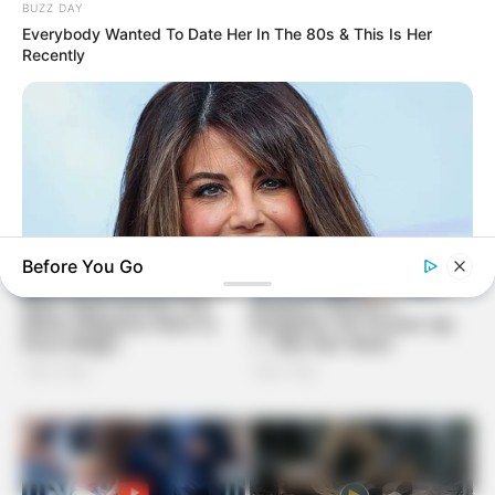
BUZZ DAY
Everybody Wanted To Date Her In The 80s & This Is Her
Recently
Before You Go
BUZZ DAY
Monica Lewinsky, 51, Shows Off New Bikini Pics In Beach
Style