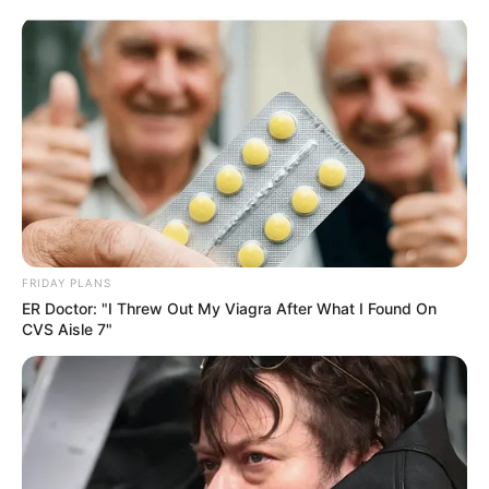
Como Fazer uma Bolsa de Calça
Jeans Linda e Fácil
FRIDAY PLANS
ER Doctor: "I Threw Out My Viagra After What I Found On
CVS Aisle 7"