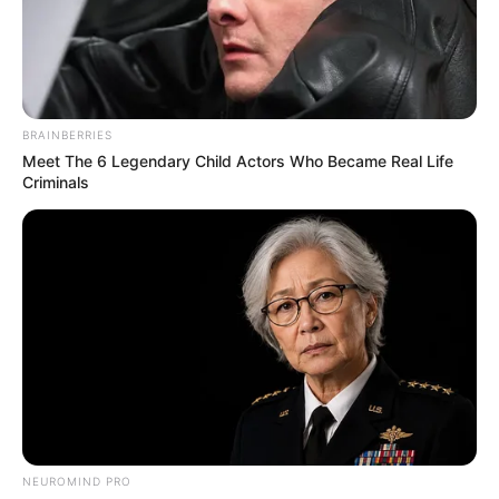
BRAINBERRIES
Meet The 6 Legendary Child Actors Who Became Real Life
Criminals
A
bolsa de calça jeans
é uma ótima opção para
dar uma nova utilidade a uma peça que está
velha ou que não serve mais. Além disso, nós
mulheres sabemos que bolsas nunca são demais.
Pensando nisso, preparamos esse post para
mostrar como transformar aquele seu jeans
NEUROMIND PRO
desgastado em uma elegante bolsa. O melhor de