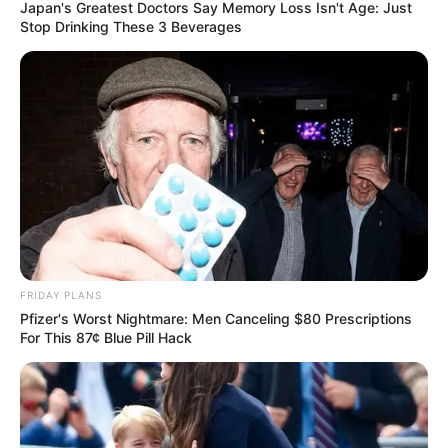
Japan's Greatest Doctors Say Memory Loss Isn't Age: Just
Stop Drinking These 3 Beverages
tudo é que, assim como a calça, a bolsa de jeans
também é muito versátil e prática para o dia a
dia.
Se você deseja saber todos os detalhes dessa
incrível dica de
reaproveitamento de roupas
,
pegue o seu jeans que está abandonado no
guarda-roupas e acompanhe só!
Veja também:
FRIDAY PLANS
Pfizer's Worst Nightmare: Men Canceling $80 Prescriptions
For This 87¢ Blue Pill Hack