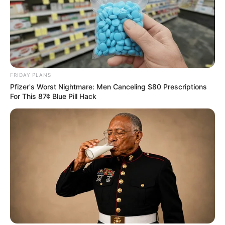
FRIDAY PLANS
Pfizer's Worst Nightmare: Men Canceling $80 Prescriptions
For This 87¢ Blue Pill Hack
5. Agora que as partes da frente e de trás da
bolsa já estão prontas, pegue novamente a calça
jeans e recorte, na parte que restou das pernas,
dois retângulos de 9 cm x 48 cm. Essas peças vão
formar os lados da bolsa. E para fazer o fundo da
bolsa, corte um retângulo de 9 cm x 28 cm.