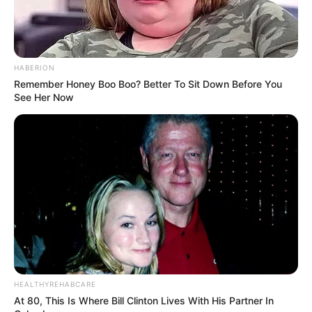
HABERION
3. Sobreponha os dois pedaços cortados de jeans
Remember Honey Boo Boo? Better To Sit Down Before You
See Her Now
unindo direito com direito do
tecido
. Meça 10
centímetros de largura no centro das peças e
marque essa medida com
alfinetes
.
HEALTHYREHABCARE
At 80, This Is Where Bill Clinton Lives With His Partner In