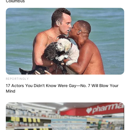
Columbus
4. Corte as duas laterais das peças de dentro
para fora, ou seja, a partir das marcações de
alfinete até a borda superior das peças – onde
era barra da calça. Desse modo, a parte superior
REPORTINGLY
das peças ficará maior do que a de baixo,
17 Actors You Didn't Know Were Gay—No. 7 Will Blow Your
formando um trapézio.
Mind