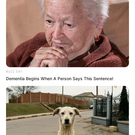
Rebites para bolsas
Furador de couro ou agulhão
Máquina de costura
Linha de costura
Tesoura para costura
Fita métrica
BUZZ DAY
Alfinetes
Dementia Begins When A Person Says This Sentence!
Martelo
Passo a passo
1. Corte 48 cm de comprimento das duas pernas
da calça jeans.