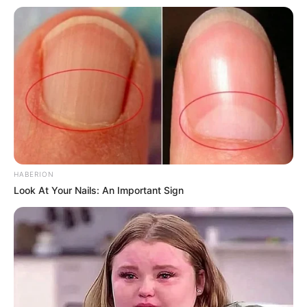
costuras verticais. Faça isso nas duas pernas da
calça.
Dica: A outra costura vertical da calça ficará à
mostra na
bolsa de calça jeans
, e isso trará charme
e identidade à peça.
HABERION
Look At Your Nails: An Important Sign