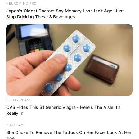
Dica: Abra e remova as duas costuras laterais das
NEUROMIND PRO
Japan's Oldest Doctors Say Memory Loss Isn't Age: Just
pernas do jeans para auxiliar nesse passo.
Stop Drinking These 3 Beverages
FRIDAY PLANS
CVS Hides This $1 Generic Viagra - Here's The Aisle It's
Really In.
BUZZ DAY
She Chose To Remove The Tattoos On Her Face. Look At Her
Now