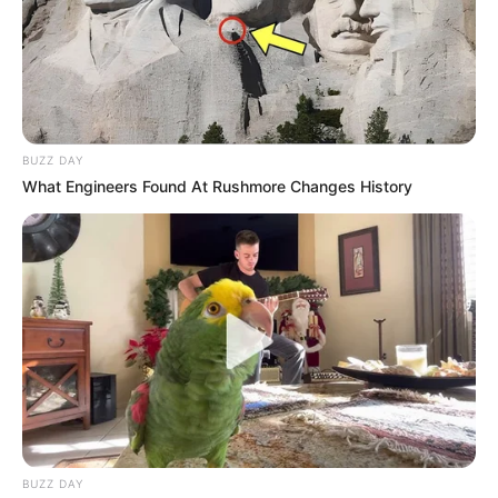
Artesanato com jeans – ideias maravilhosas
Customização de Roupas Passo a Passo – 7 Ideias
de Arrasar
BUZZ DAY
Crédito das imagens:
The fabric of our lives
What Engineers Found At Rushmore Changes History
BUZZ DAY