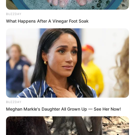
Diante disso, muitas artesãs se vêm obrigadas a
BUZZDAY
terem um vidro só pra eles, o que até ajuda na
What Happens After A Vinegar Foot Soak
organização. Mas, vamos combinar, isso não é
nada prático pra quem costura.
O problema maior está na hora de tentar pegá-
los, parece que estamos numa uma missão
impossível, sem falar que você corre o risco de
espetar os dedos. Para mudar isso de vez,
trouxemos uma ideia que toda artesã vai amar,
principalmente as que gostam de se aventurar no
universo das linhas e tecidos!
BUZZDAY
Meghan Markle's Daughter All Grown Up — See Her Now!