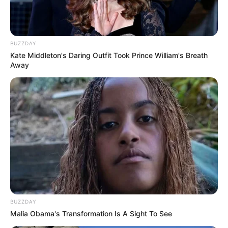
pétalas menores do girassol.
Com o molde #3, corte 1 círculo no feltro
branco e 1 no feltro verde. Eles serão usados
BUZZDAY
para fazer os acabamentos.
Kate Middleton's Daring Outfit Took Prince William's Breath
Away
2. Para formar pétalas e folhas, primeiramente
dobre o círculo de tecido ao meio. Em seguida,
dobre novamente e alfinete.
BUZZDAY
Malia Obama's Transformation Is A Sight To See