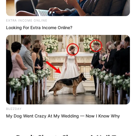
EXTRA INCOME ONLINE
Looking For Extra Income Online?
BUZZDAY
My Dog Went Crazy At My Wedding — Now I Know Why