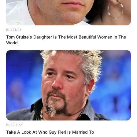
Mariana Barbosa
24/08/2016
Recomendados para você
BUZZDAY
Tom Cruise's Daughter Is The Most Beautiful Woman In The
World
Como Fazer Faixa de
Cabelo Gastando Pouco
Como Fazer Jogo
Americano com Bicos de
Tecido
BUZZ DAY
Take A Look At Who Guy Fieri Is Married To