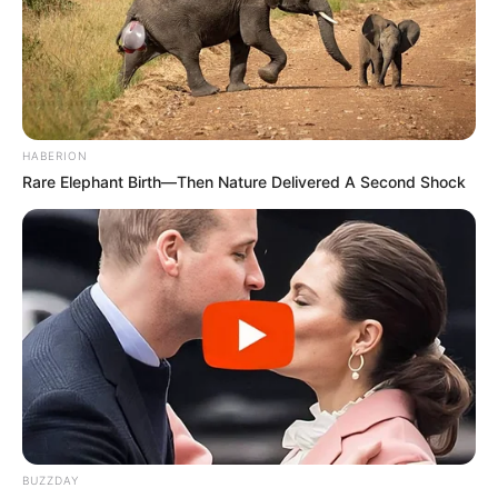
HABERION
Rare Elephant Birth—Then Nature Delivered A Second Shock
BUZZDAY