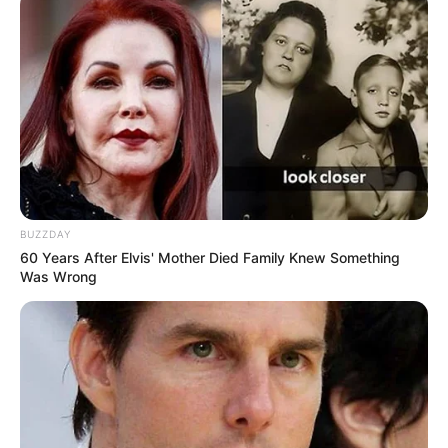
BUZZDAY
60 Years After Elvis' Mother Died Family Knew Something
Was Wrong
Facebook
Twitter
Pinterest
Share