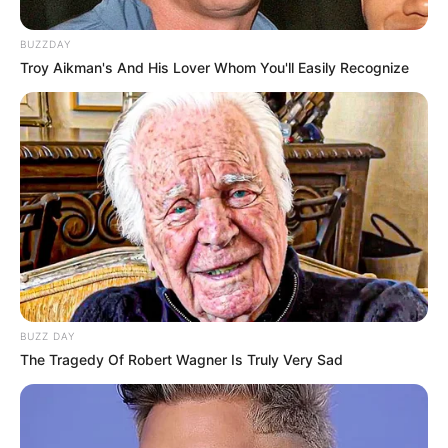
BUZZDAY
Troy Aikman's And His Lover Whom You'll Easily Recognize
BUZZ DAY
The Tragedy Of Robert Wagner Is Truly Very Sad