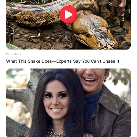
Viu só? Bastam boas ideias para transformar
retalhos de tecido
em algo gracioso. Um
BUZZDAY
agulheiro bonito como este tem o poder de
What This Snake Does—Experts Say You Can't Unsee It
deixar a sua bancada de trabalho mais linda e
organizada, então, não deixe de fazer o seu!
Porta Alfinetes em Tecido – Passo a
Passo em Vídeo
Para ver o passo a passo detalhado desse projeto
e ainda conferir ótimas dicas, assista ao vídeo
abaixo, tenho certeza de que você vai amar