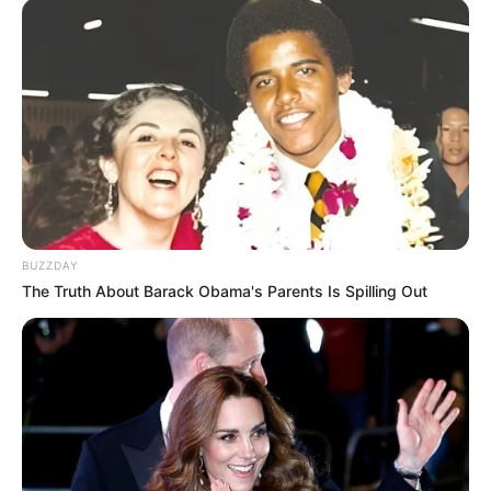
Feltro branco e verde
Linha de costura nas cores dos tecidos
Fibra acrílica
Cola quente
Passo a Passo
Passo 1. Corte círculos de tecido.
BUZZDAY
The Truth About Barack Obama's Parents Is Spilling Out
Com o molde #1, corte 6 círculos no tecido
amarelo claro, 6 no tecido amarelo mais
escuro, 4 no tecido verde e 1 no tecido
marrom.
Com o molde #2, corte no tecido laranja
cerca de 12 círculos, eles servirão pra fazer as