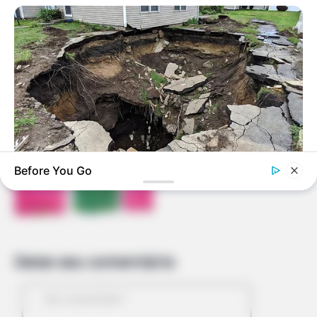
Como Fazer Tiara de
Cabelo com Passamanaria
Como Fazer Bolsa de
Tecido Sem Costura (em
Apenas 10 Minutos)
Before You Go
BUZZDAY
What Was Hidden Inside This Shocking Sinkhole Will Haunt
You
Deixe seu comentário