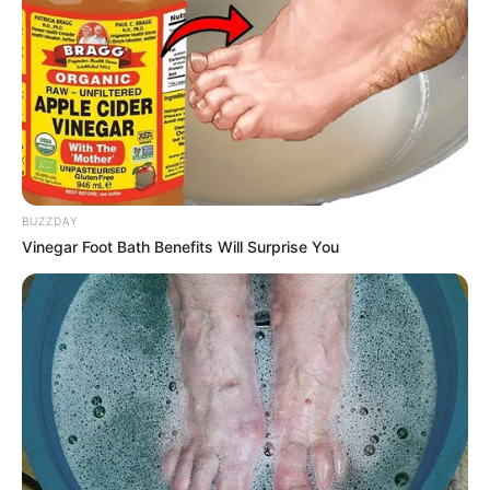
BUZZDAY
Vinegar Foot Bath Benefits Will Surprise You
Os artesãos que trabalham com feltro e tecido
são os que mais usam alfinetes, não é mesmo?
Esse simples acessório é um facilitador na hora
de fazer a costura, prende as peças e deixa todos
os recortes no seu devido lugar. O único problema
é que os alfinetes são bem pequenos, e, por isso,
se perdem com facilidade.