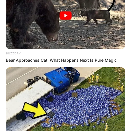
BUZZDAY
Bear Approaches Cat: What Happens Next Is Pure Magic
Hoje você vai ver
como fazer um porta alfinetes
em tecido passo a passo
. Além de útil, essa
peça sai baratinha, pode ser feita com retalhos
de tecido e fica uma graça. Essa belezura em