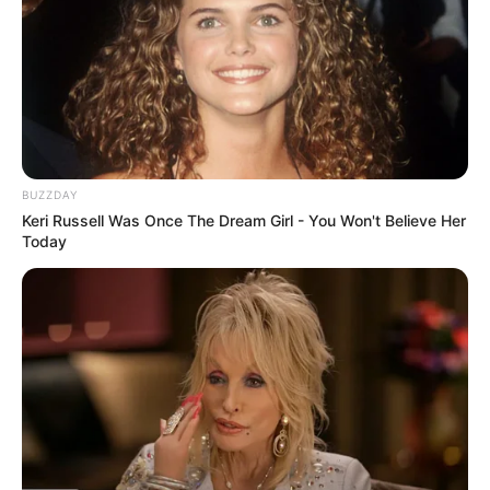
8. Em seguida, passe cola na flor e cole o
miolo centralizado.
BUZZDAY
9. Agora, cole as pétalas laranjas em torno do
Keri Russell Was Once The Dream Girl - You Won't Believe Her
miolo até completar o círculo.
Today