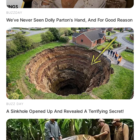
BUZZDAY
We’ve Never Seen Dolly Parton's Hand, And For Good Reason
10. Por último, cole as folhas no fundo da flor e
faça o acabamento com o círculo de feltro.
Veja como ficam lindos os
porta alfinetes
de
girassol…
BUZZ DAY
A Sinkhole Opened Up And Revealed A Terrifying Secret!