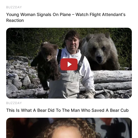
BUZZDAY
Young Woman Signals On Plane – Watch Flight Attendant's
6. Para fazer o miolo, alinhave o círculo marrom,
Reaction
puxe a linha para franzir e encha o espaço com
bastante fibra.
7. Use o círculo de feltro branco para fazer o
acabamento do miolo, costure com
ponto
caseado
.
BUZZDAY
This Is What A Bear Did To The Man Who Saved A Bear Cub