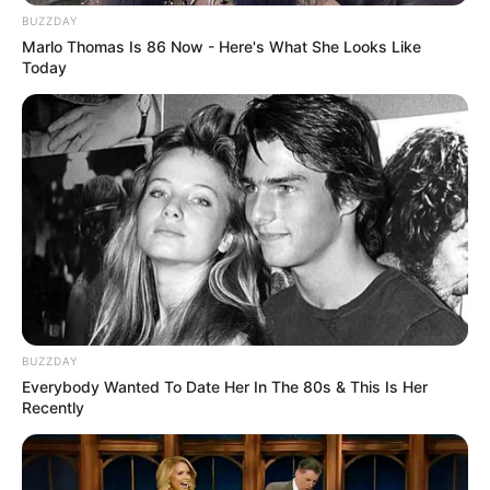
aprender vários segredinhos.
BUZZDAY
Marlo Thomas Is 86 Now - Here's What She Looks Like
Today
Se você gostou de aprender a fazer o
porta
alfinetes em tecido
, deixe um recado pra gente,
BUZZDAY
Everybody Wanted To Date Her In The 80s & This Is Her
vamos adorar ouvir você.
Recently
Um abraço, e até a próxima dica!