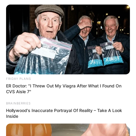
Como Fazer Porta Alfinetes em
Tecido Passo a Passo
FRIDAY PLANS
ER Doctor: "I Threw Out My Viagra After What I Found On
CVS Aisle 7"
BRAINBERRIES
Hollywood's Inaccurate Portrayal Of Reality – Take A Look
Inside