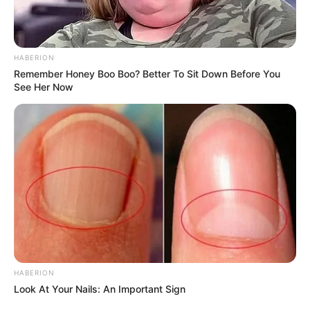
HABERION
Remember Honey Boo Boo? Better To Sit Down Before You
See Her Now
5 . No verso da flor de fuxico, intercale as pétalas
claras. Use a cola quente para colar.
HABERION
Look At Your Nails: An Important Sign