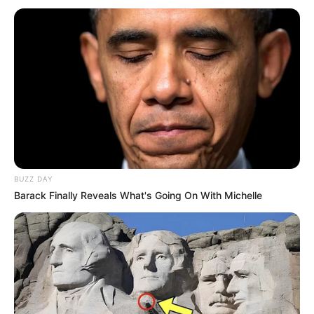
E aí, gostou das sugestões? Comente aqui se você
gostaria de ver outras opções de
caixa surpresa
para o Dia das Mães
e entre no grupo da
Revista
Artesanato no Telegram
para receber novidades
do mundo do artesanato em primeira mão pelo
celular!
BUZZ DAY
Barack Finally Reveals What's Going On With Michelle