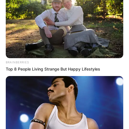
experimentar. Biscoitos,
canecas
, cafés
saborizados e chocolates são algumas opções
que você pode colocar no kit.
BRAINBERRIES
Top 8 People Living Strange But Happy Lifestyles
Elo7