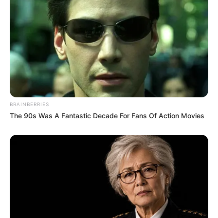
preparar uma surpresa com os chocolates e
petiscos que ela mais gosta a agradá-la ainda
mais.
BRAINBERRIES
The 90s Was A Fantastic Decade For Fans Of Action Movies
Stempel Pfotchen