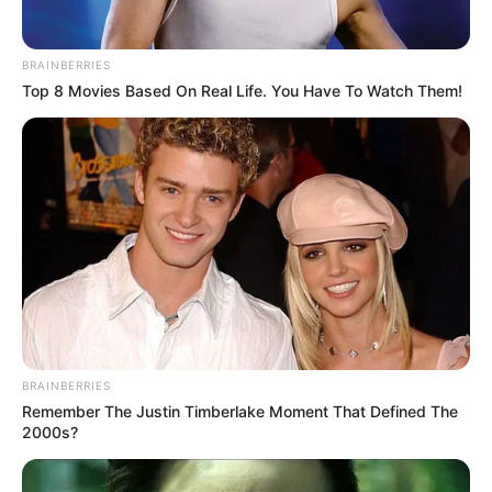
BRAINBERRIES
Top 8 Movies Based On Real Life. You Have To Watch Them!
Elo7
BRAINBERRIES
Remember The Justin Timberlake Moment That Defined The
Caixas surpresas com doces
2000s?
Se sua mãe gosta de doces, você pode também