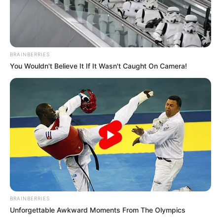
BRAINBERRIES
You Wouldn't Believe It If It Wasn't Caught On Camera!
BRAINBERRIES
Unforgettable Awkward Moments From The Olympics