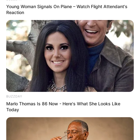
é em formatos especiais e fazem com que até
Young Woman Signals On Plane – Watch Flight Attendant's
mesmo a embalagem seja um mimo para guardar
Reaction
por muito tempo!
BUZZDAY
Marlo Thomas Is 86 Now - Here's What She Looks Like
Today
Stempel Fantasie