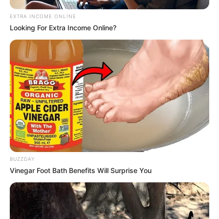
lembranças incríveis para surpreender no
Dia das
Mães
. E, por serem de flores feitas com papel,
EXTRA INCOME ONLINE
Looking For Extra Income Online?
elas vão durar muito mais tempo.
BUZZDAY
Vinegar Foot Bath Benefits Will Surprise You
MHM Crafts Handmade