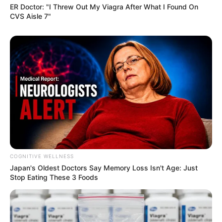
Fli
c
kr
ER Doctor: "I Threw Out My Viagra After What I Found On
CVS Aisle 7"
COGNITIVE WELLNESS
Japan's Oldest Doctors Say Me​mory Lo​ss Isn't Age: Just
Stop Eating These 3 Foods
Crafts Retreat