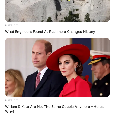
BUZZ DAY
What Engineers Found At Rushmore Changes History
BUZZ DAY
William & Kate Are Not The Same Couple Anymore – Here's
Why!