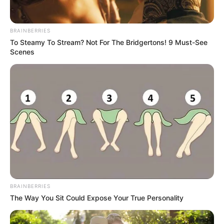
BRAINBERRIES
To Steamy To Stream? Not For The Bridgertons! 9 Must-See
Scenes
Inspirações de caixas surpresa
Como diz o próprio nome, as
caixas surpresas
são
recheadas de mimos e depende de você escolher
como quer presentear sua mãe neste dia que é
dedicado totalmente a ela. Temos aqui algumas
opções, confira.
Caixa surpresa para o Dia das Mães para o café da
manhã
BRAINBERRIES
The Way You Sit Could Expose Your True Personality
Estes presentes são ideais para acordar sua mãe
no dia dela e com coisas muito gostosas para