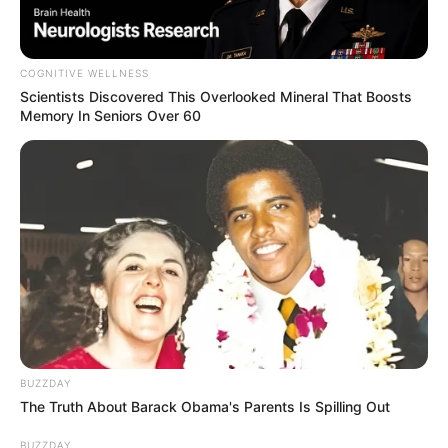
COGNITIVE WELLNESS
Scientists Discovered This Overlooked Mineral That Boosts
Memory In Seniors Over 60
Geshencken Kidden
Caixas com formatos diferentes
BUZZDAY
The Truth About Barack Obama's Parents Is Spilling Out
Esta opção de
caixa surpresa para o Dia das Mães
BUZZDAY