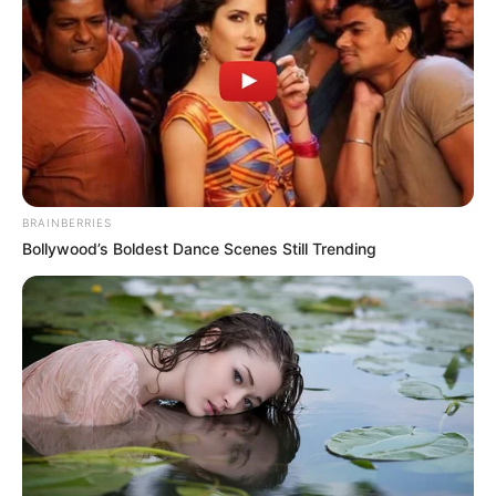
ela mais gosta em uma caixinha.
E fazer isso é bem simples: basta você pegar uma
caixa comum e fazer uma colagem para decorar
ou até mesmo imprimir um modelo, dobrar e
incrementar a seu gosto.
BRAINBERRIES
Bollywood’s Boldest Dance Scenes Still Trending