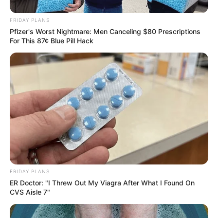
FRIDAY PLANS
Pfizer's Worst Nightmare: Men Canceling $80 Prescriptions
For This 87¢ Blue Pill Hack
Etsy
FRIDAY PLANS
ER Doctor: "I Threw Out My Viagra After What I Found On
CVS Aisle 7"