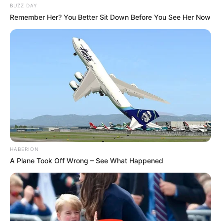
BUZZ DAY
Remember Her? You Better Sit Down Before You See Her Now
Etsy
Outras opções de caixas para surpreender a
mamãe
Veja mais algumas caixinhas surpresas para que
você não deixe o Dia das Mães passar em branco:
HABERION
A Plane Took Off Wrong – See What Happened