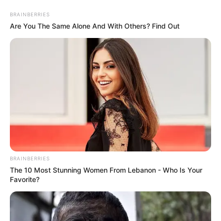
BRAINBERRIES
Are You The Same Alone And With Others? Find Out
Caixa Surpresa para o Dia das
Mães: Passo a Passo + Inspirações
BRAINBERRIES
The 10 Most Stunning Women From Lebanon - Who Is Your
Favorite?