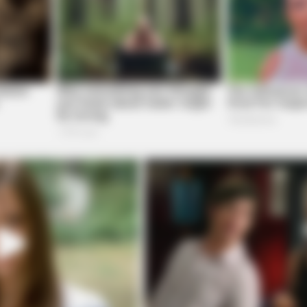
BUZZ DAY
BUZZ 
Gay—
What Engineers Found At Rushmore
Mal
Changes History
Sig