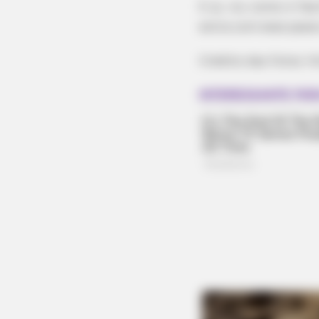
E ai, viu como é fá
extra com esse passo
Crédito das fotos: 
HABERION
What Cops Saw On This Empty Is