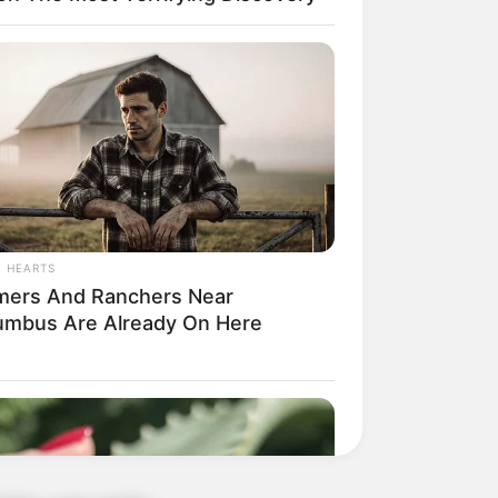
L HEARTS
mers And Ranchers Near
umbus Are Already On Here
e inovar e fazer
s cores.
 minutos. Espere