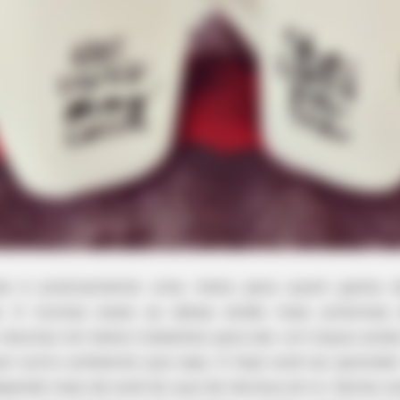
ntes é praticamente uma meta para quem gosta d
s. E muitas vezes as ideias estão mais próximas
esultar em belos trabalhos para dar um toque ainda
er outro ambiente que seja. E hoje você vai aprend
epende mais de você do que de técnica em si. Vamos e