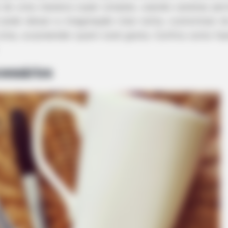
 de uma maneira super simples, usando canetas per
pode deixar a imaginação rolar solta, customizar d
cima, surpreender quem você gosta. Confira como fa
essários