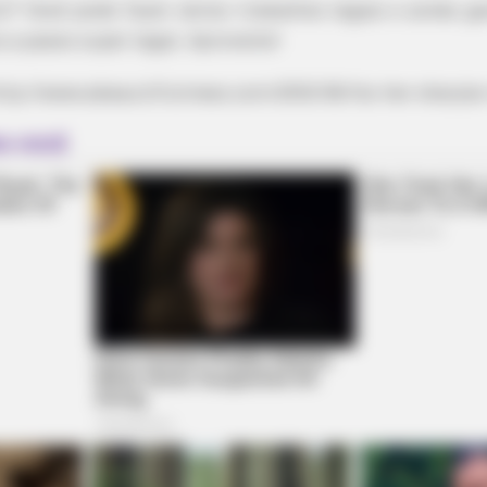
cil? Você pode fazer vários trabalhos legais e ainda 
 a passo super legal. Aproveite!
http://www.abeautifulmess.com/2012/06/his-her-sharpi
VIRIFLOW
land Shocked Them!
Urologists: This 3-Minu
Sleep