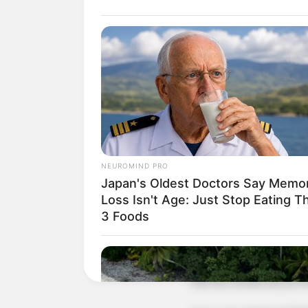
NEUROMIND PRO
Japan's Oldest Doctors Say Memo
Loss Isn't Age: Just Stop Eating T
1) Com a caneta par
3 Foods
frases, desenhos, dec
2) Após finalizar a
esfriar antes da pri