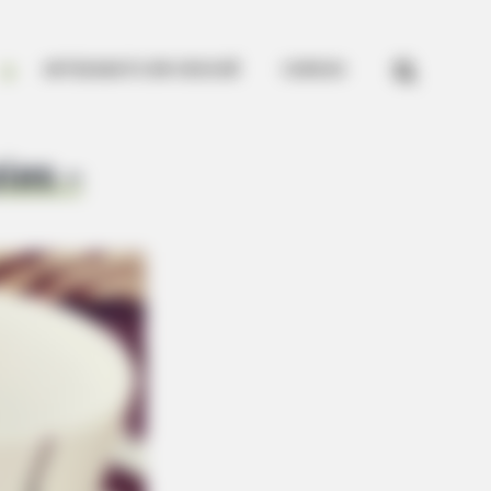


ARTESANATO EM CROCHÊ
CURSOS
les –