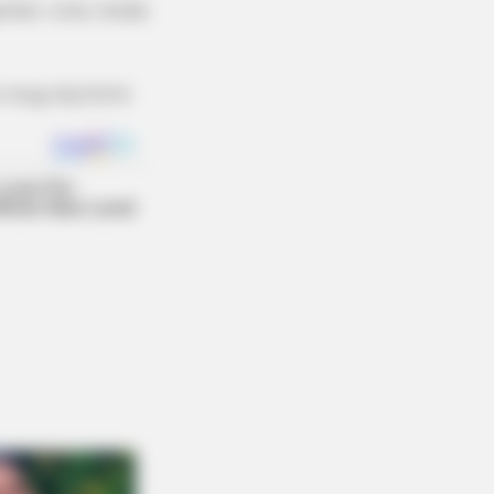
ganhar uma renda
e-mug-diy.html
te Bedtime Ritual Works While You