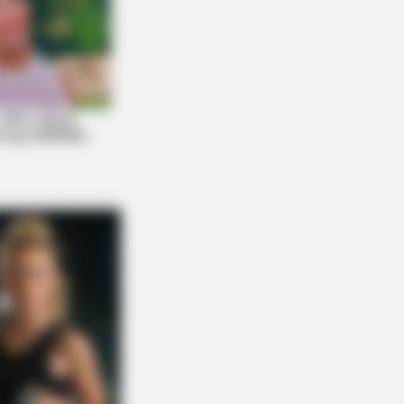
DAY
ia Obama's Transformation Is A
ht To See