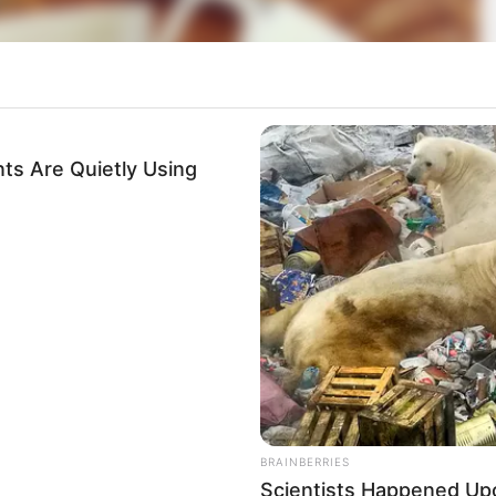
ts Are Quietly Using
BRAINBERRIES
Scientists Happened Upo