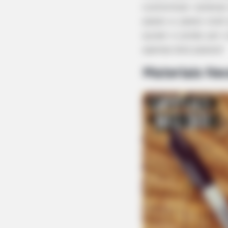
customizar canecas
passo a passo você 
quiser e ainda por 
apenas dois passos!
Materiais Nec