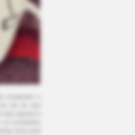
e artesanato e
 de nós do que
 mais especial à
er um artesanato
nsinar como você