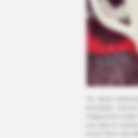
Ter ideias difere
atividades manuai
imaginamos e pode r
sua casa ou qualqu
muito fácil e que d