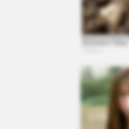
HEALTHYREHABCARE
17 Actors You Didn't Know Were 
No. 7 Will Blow Your Mind