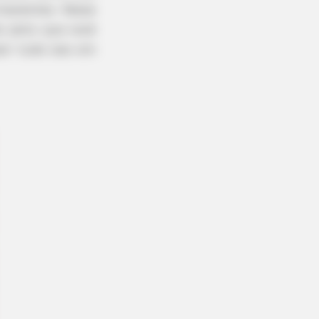
manentes. Nesse
o jeito que você
zer tudo isso em