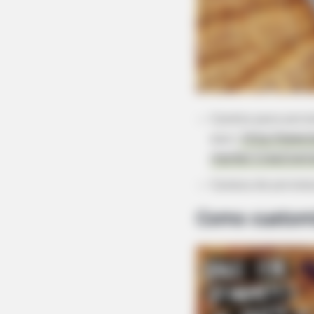
Caneta para porc
aqui:
http://www.b
marker/creativem
Caneca de porcel
Como customi