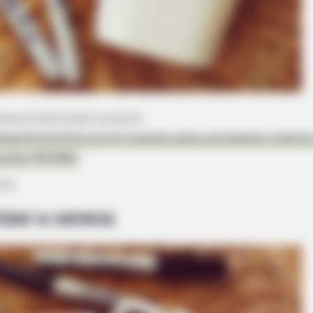
elana (Você pode comprar
azarhorizonte.com.br/caneta-para-porcelana-creativ
arker/56/8162
)
ana
zar a caneca