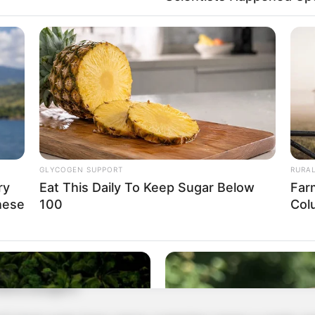
GLYCOGEN SUPPORT
RURA
ry
Eat This Daily To Keep Sugar Below
Far
hese
100
Col
a porcelana, desenhe na caneca o que quiser. Você pod
larações de amor ou o que quiser, e ainda utilizar vária
 arte, coloque em um forno pré-aquecido a 160º por 30
meira lavagem.