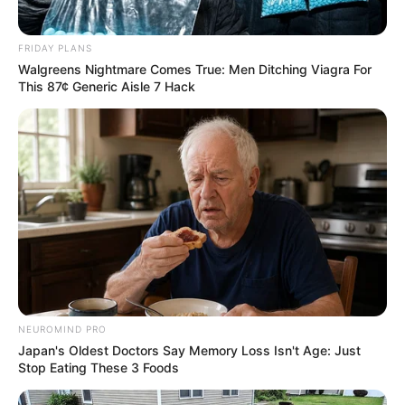
Clara de Assis
há 13 anos
FRIDAY PLANS
Gostei muito da ideia.
Walgreens Nightmare Comes True: Men Ditching Viagra For
This 87¢ Generic Aisle 7 Hack
edneia oliveira
há 13 anos
Ola, boa tarde eu gosto muito de dicas de
artesanato, principalmente quando é algo muito
simples com material na qual temos no dia a dia,e
melhor quando podemos colocar em festa infantis
luciani moreira gonçalves
há 13 anos
otima ideia gostei vou fazer brinquedo reciclado
tartaruguinha feita com garrafa pet.
vou ate desenhar um skate.
NEUROMIND PRO
Japan's Oldest Doctors Say Memory Loss Isn't Age: Just
Stop Eating These 3 Foods
lucas eduardo machado gonçalves
há 13 anos
amei todas as ideias das pessoas criativas gostei