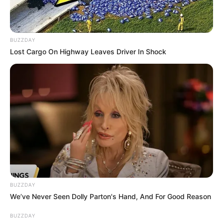
3 – Coloque as peças recortadas e furadas em
uma bandeja e leve ao forno. O forno deve estar
com uma temperatura aproximada de 180 graus.
BUZZDAY
As peças devem ficar somente alguns minutos, o
Lost Cargo On Highway Leaves Driver In Shock
tempo suficiente para tomarem forma.
Atenção: coloque e fique acompanhando
atentamente para não queimar e agarrar na
bandeja.
BUZZDAY
We’ve Never Seen Dolly Parton's Hand, And For Good Reason
BUZZDAY