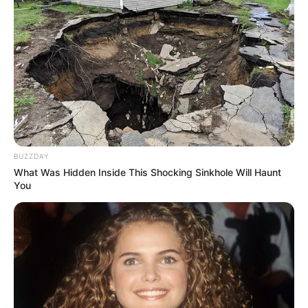
ainda mais e da pintura usando a garrafa pet a e
também o batman feito de eva infantil.
maria costa
há 13 anos
Achei a ideia genial obrigada
alda maria
há 13 anos
adorei a tartaruguinha,muito prática e útil.sempre
BUZZDAY
What Was Hidden Inside This Shocking Sinkhole Will Haunt
que tiverem novidades me enviem,pois trabalho c
You
grupo de idosos e as vezes c crianças,e neste ano
vamos fazer exposição de materiais
utilizando,materiais recicláveis.Obriagada
MARIA VANIA FERNANDES
há 13 anos
IDEIA MARAVILHOSA, FAÇO ARTESANATO, FICO
FACINADA COM NOVIDADES