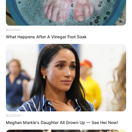
Como fazer o colar com garrafa PET
1 – Recorte a garrafa PET em pequenos pedaços,
de formas variadas.
BUZZDAY
What Happens After A Vinegar Foot Soak
2 – Depois de recortados, com o auxílio do
furador faça vários furos na peça.
BUZZDAY
Meghan Markle's Daughter All Grown Up — See Her Now!