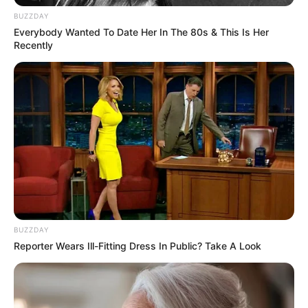
crianças
BUZZDAY
Everybody Wanted To Date Her In The 80s & This Is Her
Recently
Brinquedo reciclado –
tartaruguinha feita com
garrafa PET
Deixe seu comentário
BUZZDAY
Reporter Wears Ill-Fitting Dress In Public? Take A Look