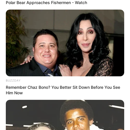
Polar Bear Approaches Fishermen - Watch
4 – As peças devem ficar assim:
BUZZDAY
Remember Chaz Bono? You Better Sit Down Before You See
Him Now
5 – Depois de frias, pegue as peças de PET e fixe-