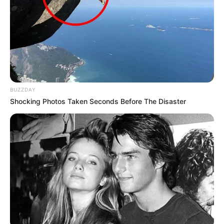
Recomendados para você
Cofre de porquinho feito
com garrafa pet
BUZZDAY
Shocking Photos Taken Seconds Before The Disaster
Vaso lindo e diferente
feito com garrafa PET e
papel
Atividade educativa –
reciclagem com pet para