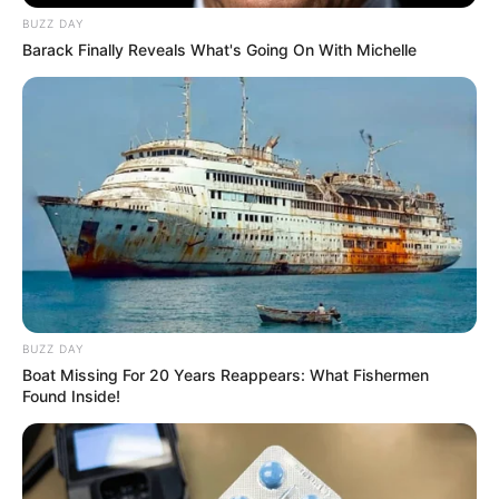
abços
BUZZ DAY
Barack Finally Reveals What's Going On With Michelle
patricia
há 13 anos
Muito linda a tartaruga! parabens pela
criatividade,adoro ver as postagens.deus abençõe
vocês
ana bela
há 13 anos
gostava de moldes de animais para fazer portas -
chaves
karla ferreira
há 13 anos
BUZZ DAY
Boat Missing For 20 Years Reappears: What Fishermen
que maravilhoso podermos aprender a usar a
Found Inside!
criatividade para se aproveitar tudo…com isso o
planeta fica livre de poluição…o trabalho com
garrafa pet é genial, gostei muito!