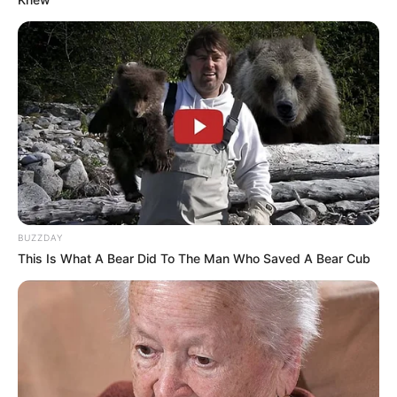
BUZZDAY
This Is What A Bear Did To The Man Who Saved A Bear Cub