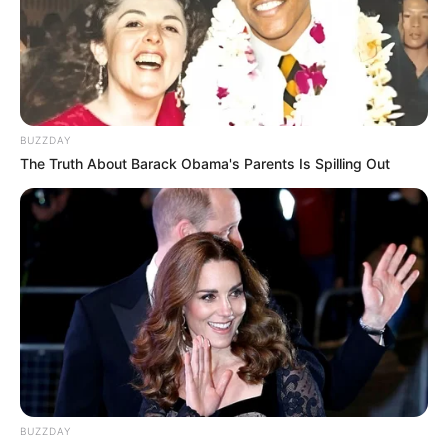
as na corrente. Utilize o alicate e coloque o elo
em cada peça de PET e na corrente.
BUZZDAY
The Truth About Barack Obama's Parents Is Spilling Out
Está pronto nosso Colar de PET! Agora é só sair
BUZZDAY
usando e mostrando a novidade as amigas! Não