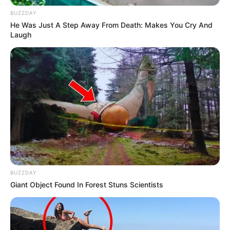
BUZZDAY
He Was Just A Step Away From Death: Makes You Cry And
Laugh
Facebook
Twitter
Pinterest
Share
BUZZDAY
Giant Object Found In Forest Stuns Scientists
Revista Artesanato
11/11/2013