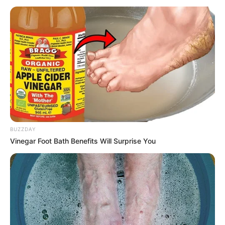
imaginou que isso seria possível? É super fácil de
fazer e o resultado vai causar inveja boa nas
amigas. Aprenda agora mesmo e faça o seu.
Material necessário
Garrafa pet limpa;
Tesoura;
Furador;
BUZZDAY
Alicates;
Vinegar Foot Bath Benefits Will Surprise You
Corrente para bijuteria (escolha uma bem
legal, pois essa será a base do nosso colar);
Elos (serão usados para unir as peças em PET
com a corrente de metal).