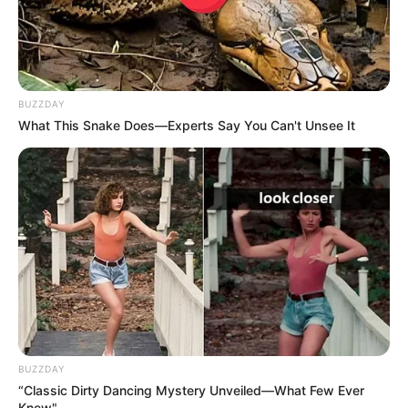
BUZZDAY
What This Snake Does—Experts Say You Can't Unsee It
BUZZDAY
“Classic Dirty Dancing Mystery Unveiled—What Few Ever
Knew"