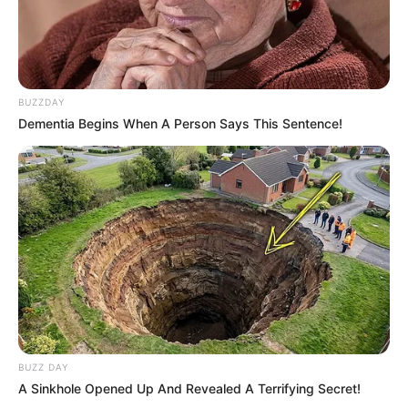
BUZZDAY
Dementia Begins When A Person Says This Sentence!
BUZZ DAY
A Sinkhole Opened Up And Revealed A Terrifying Secret!