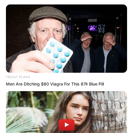
Colar diferenciado feito com
garrafa PET
FRIDAY PLANS
Men Are Ditching $80 Viagra For This 87¢ Blue Pill