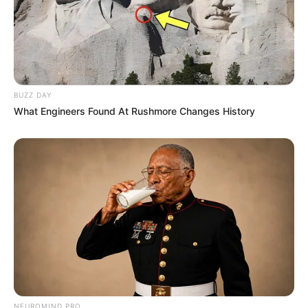
Crédito das
fotos: http://www.auntpeaches.com/2010/08/swiss-
candy-jewelry.html
BUZZ DAY
What Engineers Found At Rushmore Changes History
NEUROMIND PRO