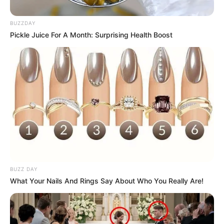
BUZZDAY
Pickle Juice For A Month: Surprising Health Boost
BUZZ DAY
What Your Nails And Rings Say About Who You Really Are!