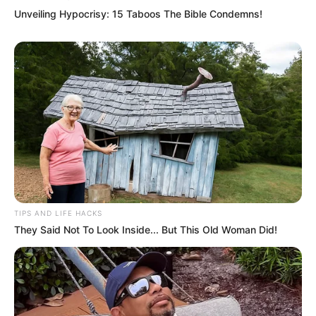
Unveiling Hypocrisy: 15 Taboos The Bible Condemns!
TIPS AND LIFE HACKS
They Said Not To Look Inside... But This Old Woman Did!