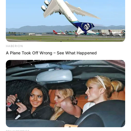
HABERION
A Plane Took Off Wrong – See What Happened