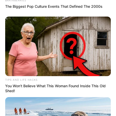
BRAINBERRIES
The Biggest Pop Culture Events That Defined The 2000s
TIPS AND LIFE HACKS
Facebook
Twitter
Pinterest
Share
You Won't Believe What This Woman Found Inside This Old
Shed!
Revista Artesanato