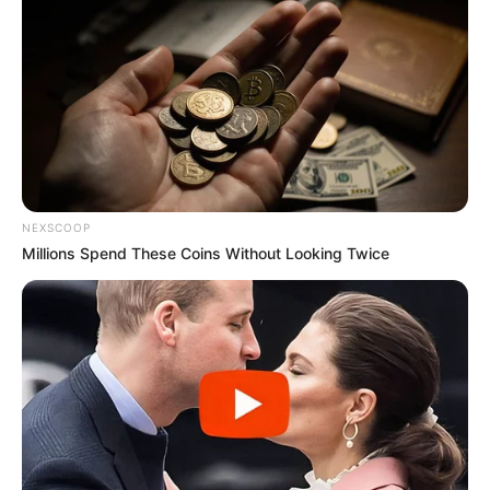
Revista Artesanato
há 10 anos
em resposta à Miriam viegas
Olá, Miriam. Aqui em nosso site você encontra mais 4
ideias de brincos artesanais.
Um abraço e bom trabalho!
NEXSCOOP
joyce
há 9 anos
Millions Spend These Coins Without Looking Twice
Gostei
18.079.935/0001-70
FBO Negócios de Treinamento e Marketing Digital