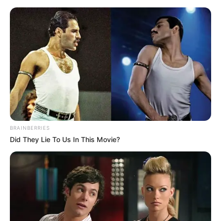
Colar super atual feito com
canudinhos de refrigerante
BRAINBERRIES
Did They Lie To Us In This Movie?