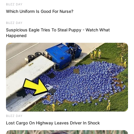
BUZZ DAY
com canudinhos de
Which Uniform Is Good For Nurse?
refrigerante
BUZZ DAY
Suspicious Eagle Tries To Steal Puppy - Watch What
Happened
Como fazer brinco de
miçangas passo a passo
Deixe seu comentário
BUZZ DAY
Lost Cargo On Highway Leaves Driver In Shock