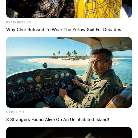
Revista Artesanato
há 11 anos
BRAINBERRIES
Why Cher Refused To Wear The Yellow Suit For Decades
em resposta à Cati
Você pode arrematar a peça de miçangas com um nó
bem firme e cortar o excesso de nylon. Depois,
passe um pedaço de fio dentro da argolinha do
ganho, passe as duas pontas do fio numa miçanga
prateada e amarre a sobra na peça de miçangas.
Outra maneira de colocar o gancho é usando arame
próprio para bijuteria. Abraços
Miriam viegas
há 10 anos
Olá boa tarde me chamou miriam viegas faço
HABERION
bijuterias há anos e nunca fiz umas tao maravilhosa
3 Strangers Found Alive On An Uninhabited Island!
eu gostaria de aprender mais sobre sobre brincos
me da uma idéia por favor ok Obrigado