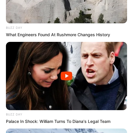
faço bijuterias à anos e vendo…mande pra mim
novidades principalmente os maxis colares,maxis
pulseiras etc…com passo à passo por favor
BUZZ DAY
Suzy Carla Carvalho
há 13 anos
What Engineers Found At Rushmore Changes History
simples, prático e fofo…adorei!!!
Helena
há 13 anos
Adorei! Há aqui ideias fantásticas… haja tempo.
Obrigada pela partilha
Bárbara
há 13 anos
Bom dia!
São lindos!
BUZZ DAY
Como posso calcular os valores pra vendas?
Palace In Shock: William Turns To Diana's Legal Team
Obrigada!