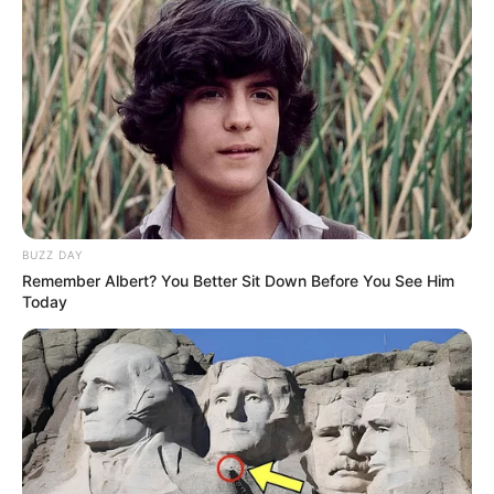
15 Comentários
leopoldina ramos
há 13 anos
muito lindos estes brincos obrigado pela partilha
Flaviana
há 13 anos
BUZZ DAY
Uma otima dica pra quem quer ganhar um dinheirinho
Remember Albert? You Better Sit Down Before You See Him
Today
extra! E ficou lindo! Adoro bijuterias…
Celma
há 13 anos
Curto demais. Os brinquinhos ficaram uma gracinha.
celia graciata
há 13 anos