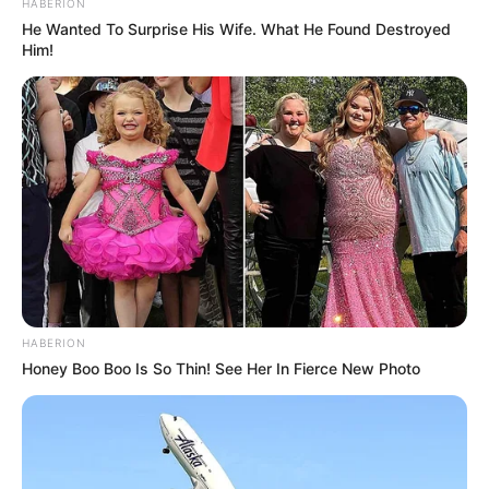
HABERION
He Wanted To Surprise His Wife. What He Found Destroyed
Him!
HABERION
Honey Boo Boo Is So Thin! See Her In Fierce New Photo