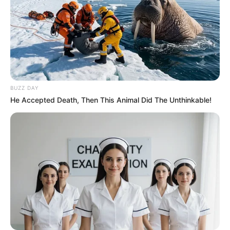
25/05/2013
Recomendados para você
Bijuteria artesanal –
pulseira feita com
miçangas e corrente
BUZZ DAY
He Accepted Death, Then This Animal Did The Unthinkable!
Brinco lindo feito com
clipes e linha – uma ideia
genial
Colar surpreendente feito