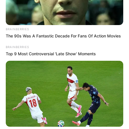
BRAINBERRIES
The 90s Was A Fantastic Decade For Fans Of Action Movies
BRAINBERRIES
Top 9 Most Controversial 'Late Show' Moments
Sabonete de Enxofre para Espinhas – Aprenda
Como Fazer
3 Receitas de Sabão Caseiro Incrivelmente Fáceis