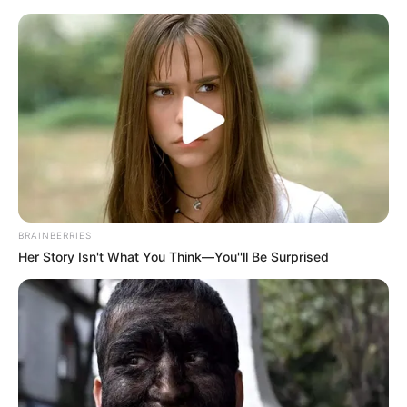
Como fazer Amaciante de Roupas
– 4 Receitas com Ingredientes
Simples
BRAINBERRIES
Her Story Isn't What You Think—You''ll Be Surprised