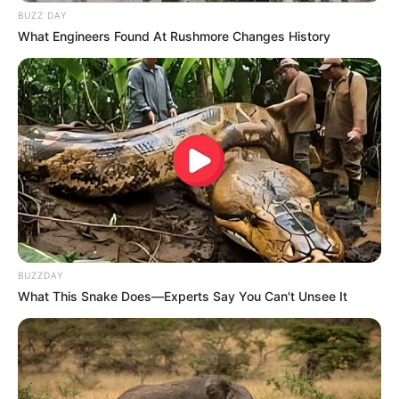
BUZZ DAY
ciclo de enxágue da sua máquina de lavar.
What Engineers Found At Rushmore Changes History
Como usar e guardar o amaciante
caseiro
Depois de aprender
como fazer amaciante
, é
preciso também conhecer algumas orientações
para que o produto dure mais e tenha sua
eficácia garantida.
BUZZDAY
What This Snake Does—Experts Say You Can't Unsee It