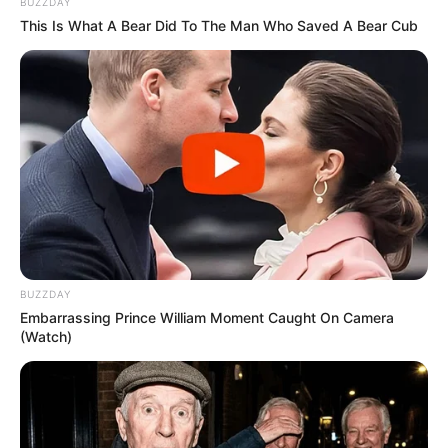
BUZZDAY
This Is What A Bear Did To The Man Who Saved A Bear Cub
Fonte:
Star 2
Materiais necessários
10 gramas de bicarbonato de sódio
200 ml de água quente
BUZZDAY
Embarrassing Prince William Moment Caught On Camera
800 ml de vinagre de maçã
(Watch)
20 gotas de óleo essencial com a fragrância
desejada
Recipiente para a capacidade