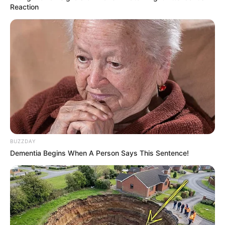
Reaction
BUZZDAY
Dementia Begins When A Person Says This Sentence!