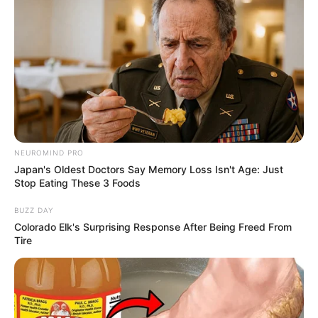
Fonte:
Extra
Materiais necessários
750 ml de vinagre branco
NEUROMIND PRO
Japan's Oldest Doctors Say Memory Loss Isn't Age: Just
500 ml de condicionador de cabelos
Stop Eating These 3 Foods
1,5 l de água quente
BUZZ DAY
Colorado Elk's Surprising Response After Being Freed From
Tire
Dica: O condicionador de cabelos pode ser o mais
barato que você encontrar no mercado, pois isso
não fará diferença para essa receita.
Passo a passo