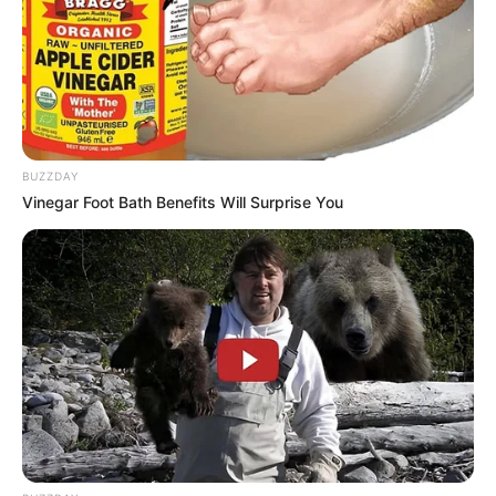
Dissolva bem o condicionador de cabelos na água
quente. Depois, misture o vinagre branco.
Receita 3 – Amaciante de vinagre e bicarbonato
BUZZDAY
Vinegar Foot Bath Benefits Will Surprise You