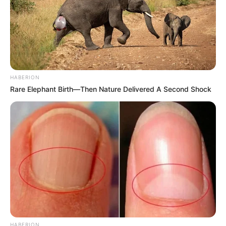
HABERION
Rare Elephant Birth—Then Nature Delivered A Second Shock
Fonte:
Pixabay
Armazene o amaciante em um recipiente
bem fechado.
Agite o frasco antes de usar os amaciantes
de roupas líquidos.
HABERION