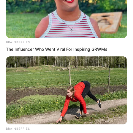
Como fazer Amaciante para Roupas
O amaciante para roupas tem basicamente duas
funções: deixar as fibras do tecido menos rígidas,
facilitando na hora de passar, e com um cheirinho
BRAINBERRIES
super agradável. Se você não abre mão desse
The Influencer Who Went Viral For Inspiring GRWMs
produto, confira 4 receitinhas super eficazes que
levam ingredientes bem mais naturais do que os
produtos do mercado.
Ah, e caso você queira uma quantidade maior ou
menor, é só dobrar ou fracionar os ingredientes
indicados em cada receita.
Receita 1 – Amaciante de vinagre branco
BRAINBERRIES