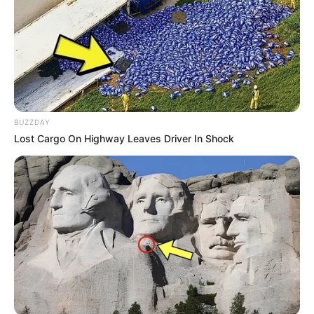
Fonte:
Flickr
Materiais necessários
500 gramas de sal grosso
125 ml de bicarbonato de sódio
BUZZDAY
30 gotas de óleo essencial com a fragrância
Lost Cargo On Highway Leaves Driver In Shock
desejada
Passo a passo
Misture o óleo essencial ao sal grosso. Depois,
acrescente o bicarbonato de sódio.
Dica: Como você percebeu, esse amaciante não é
líquido como os convencionais. Para utilizá-lo,
coloque de duas a três colheres dele durante o