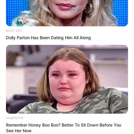
BUZZ DAY
Dolly Parton Has Been Dating Him All Along
HABERION
Remember Honey Boo Boo? Better To Sit Down Before You
See Her Now