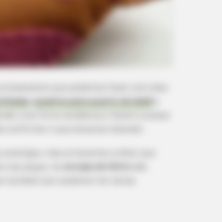
 artesanatos que podemos fazer com esse
ofadas
,
quadros para quarto de bebê
e
o
são uma forte tendência e fazem sucesso
e confirmar o que estamos dizendo.
 prestígio, mas arriscamos a dizer que
te nas peças. As
corujas de feltro
são
as também por poderem ter várias