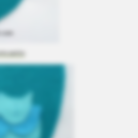
nto palito
.
BRAINBERRIES
r Inspiring GRWMs
Shocking Turn Of Event
Controversial Careers
BRAINBERRIES
She Gave Up A Normal Life To Act Like
A Horse