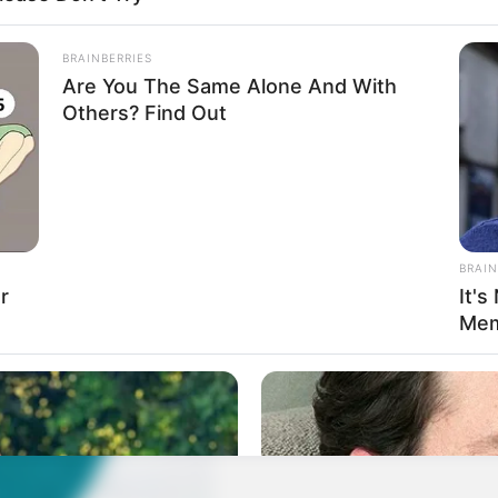
BRAINBERRIES
Are You The Same Alone And With
Others? Find Out
BRAIN
r
It's
Mem