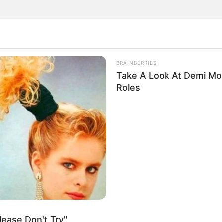
BRAINBERRIES
Take A Look At Demi Moo
Roles
ão no final desse
post,
as cores do feltro
 x olho, 2 x pupila, 1 x bico, 1 x asa direita,
) . O pé mostrado no molde não é necessário
s pupilas e o bico na cabeça da coruja.
ease Don't Try"