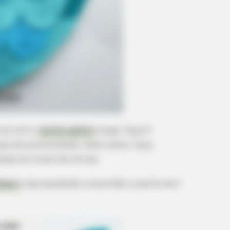
BRAIN
ow
Fro
Actr
e-as com o
ponto palito
longo, faça 5
ças da extremidade. Além disso, faça
eça ao corpo da coruja.
nhavo
, elas ajudarão a esconder a parte sem
BRAINBERRIES