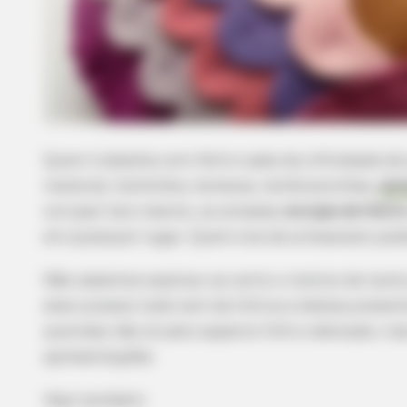
Quem trabalha com feltro sabe da infinidade de
material: bichinhos, bonecas, lembrancinhas,
alm
corujas! Isso mesmo, as amadas
corujas de feltr
em qualquer lugar. Quem vive de artesanato pod
Não sabemos explicar ao certo o motivo de tanto
esse sucesso todo vem da fofura e beleza presen
queridas não só pelo aspecto fofo e delicado, m
apresentações.
Veja também: