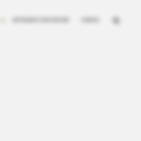


ARTESANATO EM CROCHÊ
CURSOS