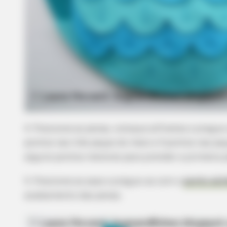
BRAINBERRIES
Once Criticized For Her Figure, N
She's Turning Heads
4. Posicione as penas, coloque alfinetes e pregu
pontos nas três peças do meio e 4 pontos nas pe
alguns pontos menores para prender a primeira p
5. Posicione as asas e pregue-as com o
ponto ali
acabamento das penas.
BRAINBERRIES