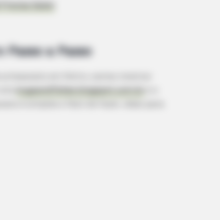
 Precisa Saber
o Passo a Passo
 artesanato em feltro, vamos mostrar
site
bugsandfishes.blogspot.com.br
e o
to é simples e fácil de fazer, ideal para