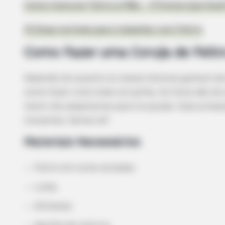
Como Costurar Feltro à Mão – 4 Pontos Que Você
15 Dicas incríveis para trabalhar com Feltro
Como Fazer uma Coruja de Feltr
Sabendo do quanto os nossos leitores gostam de
como fazer uma linda corujinha. As fotos são do 
texto nós adaptamos para te ajudar. Esse artesana
iniciantes. Vamos lá?
Materiais Necessários
Feltro em cores variadas
Linha
Alfinetes