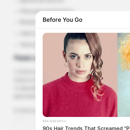
Agulha de costura
Fibra para enchimento
Before You Go
Molde (disponível no final do
post)
Lápis ou caneta para riscar
Tesoura
Passo a Passo
1. Corte todas as peças usando os moldes que est
ficam à sua escolha. Você precisa cortar 2 x corpo, 2
1 x asa esquerda, e 1 x cada peça de pena (#1 a #5
para este projeto.
2. Com a ajuda de alfinetes, posicione os olhos, a
BRAINBERRIES
90s Hair Trends That Screamed "Pl