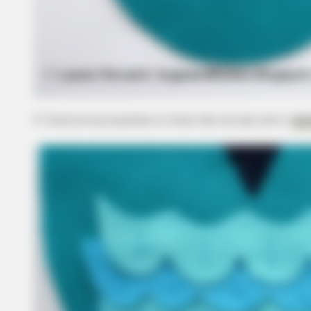
3. Costure as pupilas e o bico da coruja com o
po
BRAINBERRIES
The Influencer Who Went Viral Fo