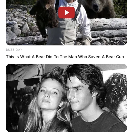
curso desses, mas aqui na minha cidade ñ
tem.Parabéns!!
peterson
há 16 anos
acho muito legal!isso pode azuda o mundo!
BUZZ DAY
PHALOMA
há 16 anos
This Is What A Bear Did To The Man Who Saved A Bear Cub
NOSSA ACHEI MUITO LINDO…
PODE AJUDA A NATUREZA E O MUNDO E ATÉ AS
PESSOAS!!!
PARABÉNS…..
dani
há 16 anos
Nossa muito boa essa idéia!!!!
Luiz Sérgio
há 16 anos