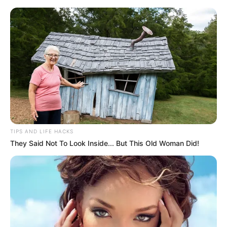
Como Fazer Flores de Garrafa PET:
Passo a Passo Completo
TIPS AND LIFE HACKS
They Said Not To Look Inside... But This Old Woman Did!