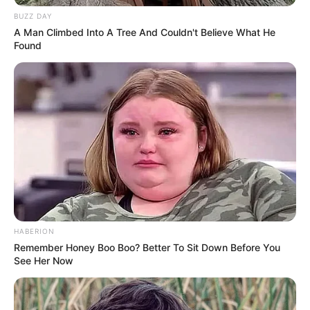
Tampinhas variadas
BUZZ DAY
A Man Climbed Into A Tree And Couldn't Believe What He
Palitos para churrasco
Found
Fita mimosa
Verniz Acrílico Brilhante
Tinta Acrílica verde, branca e preta
Giz de cera vermelho para as bochechas
Cola quente
HABERION
Remember Honey Boo Boo? Better To Sit Down Before You
See Her Now