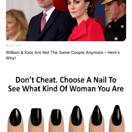
BUZZ DAY
William & Kate Are Not The Same Couple Anymore – Here's
Why!
artesleca
Monte como quiser, mas não deixe de fazer. É
fácil e as
flores de garrafa pet
ficam bonitas em
qualquer lugar.
Então, gostou do nosso passo a passo? Então
deixe nos comentários e não esqueça de entrar