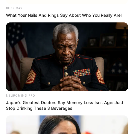
Flores feitas com garrafa PET
são verdadeiras
BUZZ DAY
What Your Nails And Rings Say About Who You Really Are!
obras de arte sustentável. A transformação de
um material comum em algo tão delicado e
bonito é um testemunho da criatividade
humana.
Essas flores não apenas adicionam beleza a
qualquer ambiente, mas também carregam
consigo uma mensagem poderosa de reciclagem
e reutilização.
NEUROMIND PRO
Japan's Greatest Doctors Say Memory Loss Isn't Age: Just
Stop Drinking These 3 Beverages