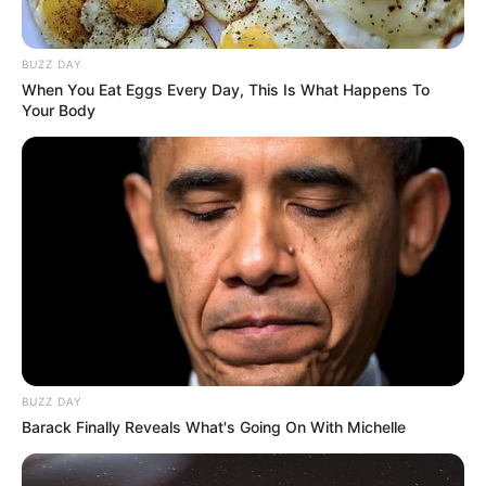
carinhas feitas de tampinhas com cola
quente.
Faça lacinhos com a fita mimosa e cole nas
BUZZ DAY
When You Eat Eggs Every Day, This Is What Happens To
flores
.
Your Body
Cole o palito de churrasco nas costas das
flores.
Por último faça folhas com a garrafa verde e
fure com “prego” quente, passe pelo palito e
cole com cola quente.
BUZZ DAY
Barack Finally Reveals What's Going On With Michelle