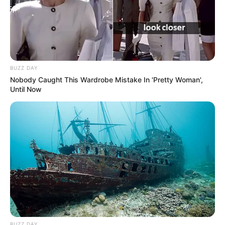
Facebook
Twitter
Pinterest
Share
BUZZ DAY
Nobody Caught This Wardrobe Mistake In 'Pretty Woman',
Until Now
Revista Artesanato
14/11/2009
Recomendados para você
Aprenda a fazer caixas com
garrafas PET- Recicle
BUZZ DAY