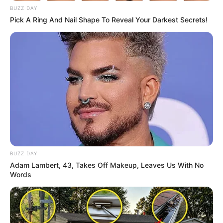
para o grupo da
Revista Artesanato no Telegram
BUZZ DAY
Pick A Ring And Nail Shape To Reveal Your Darkest Secrets!
para receber mais passo a passos como esse!
Veja também:
Como Fazer Rosas de Garrafa Pet – Técnica
Simples
Aprenda Como Fazer Uma Horta Com Garrafa Pet
de Forma Simples
BUZZ DAY
Adam Lambert, 43, Takes Off Makeup, Leaves Us With No
Words