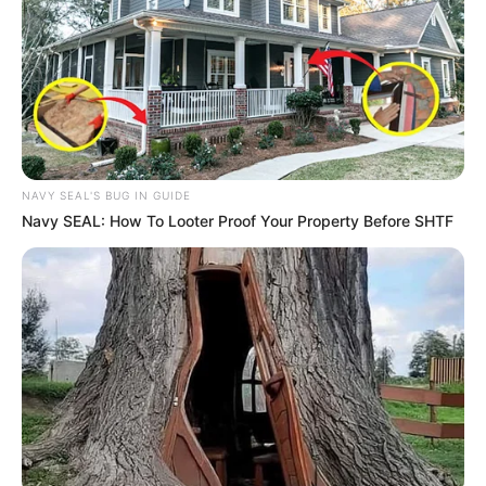
Flor de garrafa pet como fazer
NAVY SEAL'S BUG IN GUIDE
Navy SEAL: How To Looter Proof Your Property Before SHTF
Material para fazer flor de garrafa pet
Garrafas PET