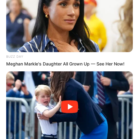
BUZZ DAY
Meghan Markle's Daughter All Grown Up — See Her Now!
Cada pétala cortada e moldada é um pequeno
passo em direção a um mundo mais consciente,
onde o desperdício é transformado em beleza e
inspiração.
Pensando nisso, preparamos um passo a passo
completo te ensinando
como fazer flor com