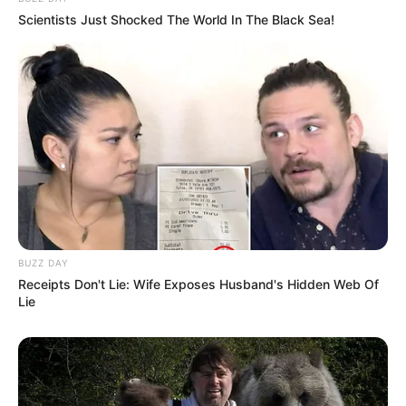
Scientists Just Shocked The World In The Black Sea!
Deixe seu comentário
50 Comentários
ana beatriz
há 17 anos
BUZZ DAY
Receipts Don't Lie: Wife Exposes Husband's Hidden Web Of
amei!Gosto de idéias criativas e inspiradoras.Voce
Lie
está de parabéns!
virginia
há 16 anos
Muito lindo!!Tudo perfeito!!Meu sonho é fazer um