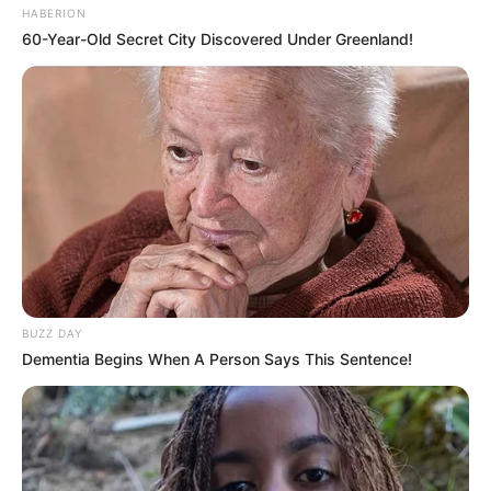
HABERION
60-Year-Old Secret City Discovered Under Greenland!
BUZZ DAY
Dementia Begins When A Person Says This Sentence!