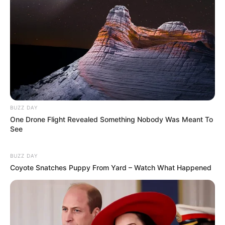
artesleca
BUZZ DAY
One Drone Flight Revealed Something Nobody Was Meant To
See
Dica:
Eu prefiro não pintar as
garrafas PET
. Como
é de plástico e com verniz, elas aguentam sol e
BUZZ DAY
Coyote Snatches Puppy From Yard – Watch What Happened
chuva nos vasinhos de rua.