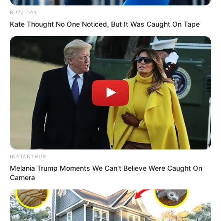
garrafa pet
de forma simples e rápida. Confira!
BUZZ DAY
Kate Thought No One Noticed, But It Was Caught On Tape
Veja também:
30 Ideias com Garrafa Pet Para Decorar sua Casa
21 Lembrancinhas de Garrafa PET com Passo a
Passos Fáceis
Como fazer flor de garrafa pet passo
a passo
INSTANTHUB
Melania Trump Moments We Can't Believe Were Caught On
Camera