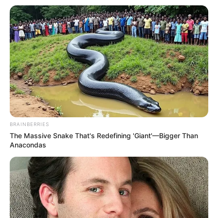
BRAINBERRIES
The Massive Snake That's Redefining 'Giant'—Bigger Than
Anacondas
O que você precisa entender é que a escolha da
fita vai depender da finalidade do seu laço, ou
seja, será aplicado em
tiaras para bebê
ou para
enfeitar um rabo de cavalo?