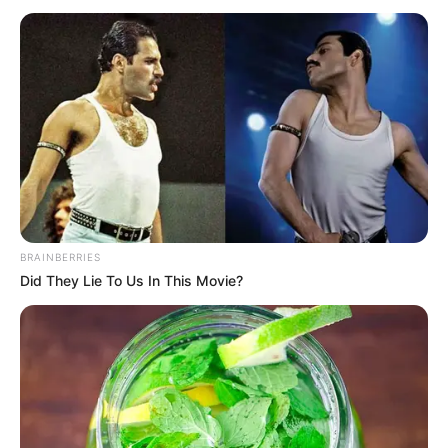
Além de mostrar 55 modelos de laços de fita que
são lindos e fáceis de fazer, listamos algumas
dicas de materiais, tipos de fita e passo a passos
em vídeo para você copiar. Confira.
Veja também:
11 Tiaras Para Bebê Mais Lindas Que Você Já Viu
7 Tipos de Fita Para Artesanato Que Você Precisa
Conhecer
BRAINBERRIES
Did They Lie To Us In This Movie?
Índice
Qual fita escolher?
Laço de fita de cetim
Laço de fita de organza
Laço de fita de gorgurão
Como fazer laço de fita – Passo a passo
Laço simples