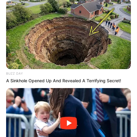
Como fazer laço de fita – 55 fotos e
modelos para copiar
BUZZ DAY
A Sinkhole Opened Up And Revealed A Terrifying Secret!