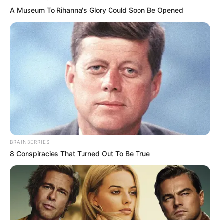
A Museum To Rihanna's Glory Could Soon Be Opened
BRAINBERRIES
8 Conspiracies That Turned Out To Be True
Laço de fita de gorgurão
A
fita de gorgorão
é, normalmente, usada na
decoração de convites de casamento e cartões