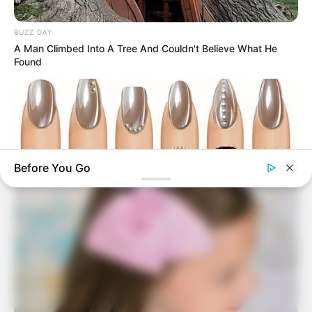
BUZZ DAY
A Man Climbed Into A Tree And Couldn't Believe What He
Found
Before You Go
BUZZ DAY
What Your Nails And Rings Say About Who You Really Are!