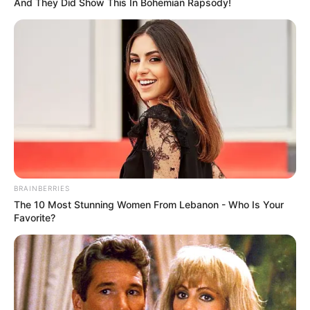
And They Did Show This In Bohemian Rapsody!
infantil. Fica a dica!
BRAINBERRIES
The 10 Most Stunning Women From Lebanon - Who Is Your
Favorite?