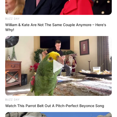
Abaixo separamos um vídeo tutorial de laço com
fita dupla simples. Veja como é fácil fazer esse
modelo.
BUZZ DAY
William & Kate Are Not The Same Couple Anymore – Here's
Why!
Passo a passo:
Janaína Gonçalves
BUZZ DAY
Watch This Parrot Belt Out A Pitch-Perfect Beyonce Song
Laço duplo