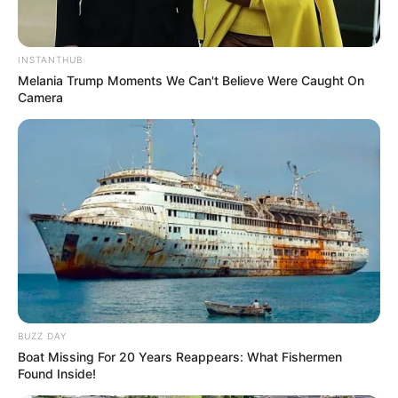
Laço boutique
O laço de fita franzida, por ser mais discreto, é
INSTANTHUB
ideal para eventos que pedem um visual mais
Melania Trump Moments We Can't Believe Were Caught On
Camera
sóbrio e elegante. Veja como é fácil fazer:
BUZZ DAY
Boat Missing For 20 Years Reappears: What Fishermen
Passo a passo:
Karyne Otto Fabrica de
Found Inside!
Artesanatos