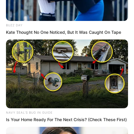
BUZZ DAY
Kate Thought No One Noticed, But It Was Caught On Tape
NAVY SEAL'S BUG IN GUIDE
Is Your Home Ready For The Next Crisis? (Check These First)