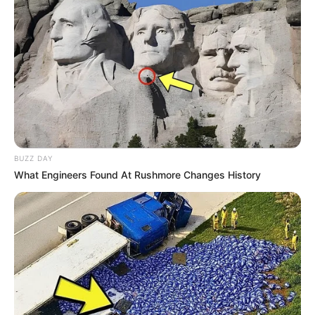
Como o próprio nome diz, a ideia desse laço é
parecer que existem dois laços simples
sobrepostos. Mas, calma! Você vai ver que esse
laço é mais fácil de fazer do que parece. Confira
na prática como fazer:
BUZZ DAY
What Engineers Found At Rushmore Changes History
Passo a passo:
Laçariando com Mari Lopes