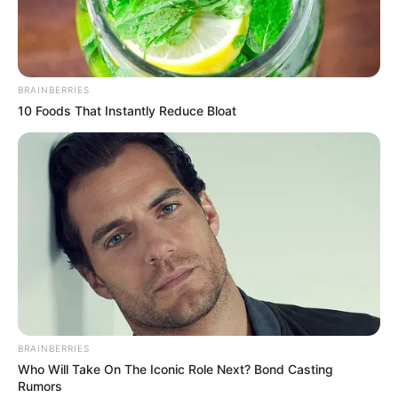
Laço duplo
Laço formosura de gorgurão
Laço simples franzido duplo
Laço boutique
BRAINBERRIES
Como fazer laço de fita – 55 fotos e modelos
10 Foods That Instantly Reduce Bloat
para copiar
Qual fita escolher?
No mercado é possível encontrar fitas de todos
os tipos, texturas, acabamentos e detalhes. Com
tanta variedade, é normal se sentir perdida nesse
processo.
BRAINBERRIES
Who Will Take On The Iconic Role Next? Bond Casting
Rumors