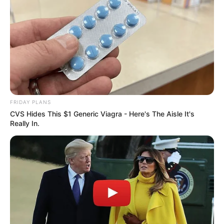
Além de lindo, o laço franzido duplo é muito
elegante e sofisticado, ideal para eventos, como
casamentos, formaturas etc. Veja abaixo como
fazer:
FRIDAY PLANS
CVS Hides This $1 Generic Viagra - Here's The Aisle It's
Really In.
Passo a passo:
Iris Lima