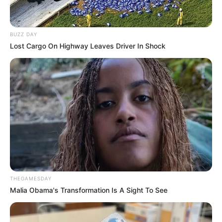
Laço formosura de gorgurão
Agora que você está começando a pegar o jeito,
BUZZ DAY
vamos aumentar o nível de dificuldade. Confira
Lost Cargo On Highway Leaves Driver In Shock
abaixo o passo a passo do laço de gorgorão.
THEGAMESDAY
Malia Obama's Transformation Is A Sight To See
Passo a passo:
Iris Lima
Laço simples franzido duplo