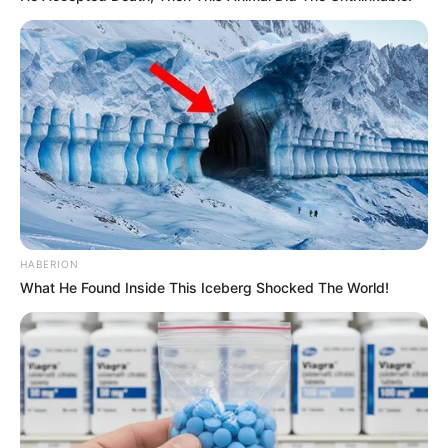
HABERION
What He Found Inside This Iceberg Shocked The World!