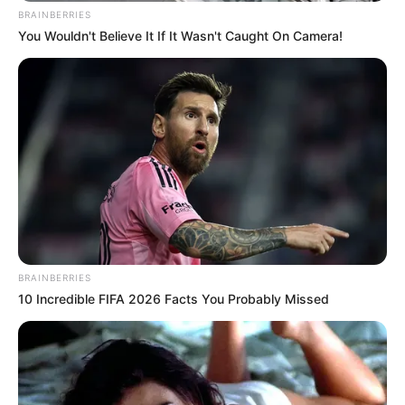
Ficou curioso para aprender como se faz? Então
BRAINBERRIES
You Wouldn't Believe It If It Wasn't Caught On Camera!
vamos aos materiais!
Material Utilizado
BRAINBERRIES
10 Incredible FIFA 2026 Facts You Probably Missed