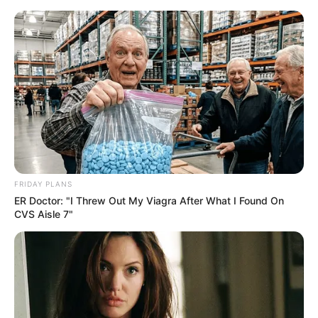
Como Fazer Sachê Perfumado de
Sagu
FRIDAY PLANS
ER Doctor: "I Threw Out My Viagra After What I Found On
CVS Aisle 7"