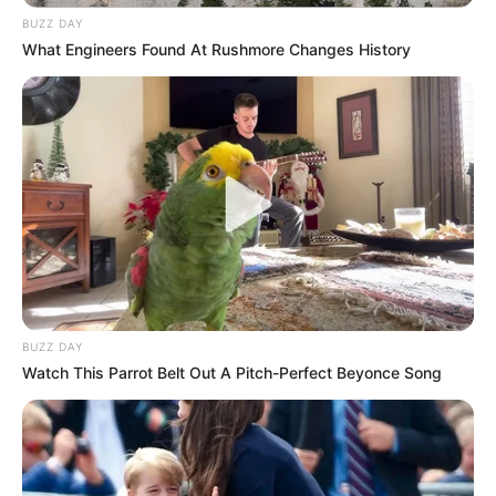
BUZZ DAY
What Engineers Found At Rushmore Changes History
https://lh5.googleusercontent.com/-
bRxbSIHAsdA/UvqggqOsriI/AAAAAAAAd_I/6Fbeqbwj
CO-PA13.jpg
BUZZ DAY
5º Sachês rústicos
Watch This Parrot Belt Out A Pitch-Perfect Beyonce Song
http://mlb-s2-p.mlstatic.com/sach-perfumado-trou