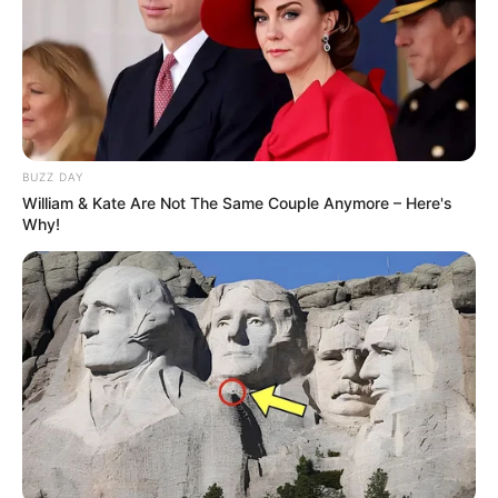
www.todaperfeita.com.br
4º Sachê coelhinho
BUZZ DAY
William & Kate Are Not The Same Couple Anymore – Here's
Why!