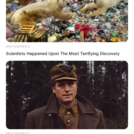
BRAINBERRIES
Scientists Happened Upon The Most Terrifying Discovery
http://www.artesanatonarede.com.br/wp-
content/uploads/2014/02/175.jpg
6) Em cada pedaço de tule ou tecido coloque três
colhes de sopa de sagu já perfumado e seco.
BRAINBERRIES