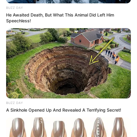
simplesmente com a fita que serviu para
BUZZ DAY
amarrar, você é que decide.
He Awaited Death, But What This Animal Did Left Him
Speechless!
5 sugestões incríveis para você se inspirar
1ª Sachê de TNT com mini rosas
BUZZ DAY
A Sinkhole Opened Up And Revealed A Terrifying Secret!