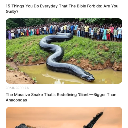
15 Things You Do Everyday That The Bible Forbids: Are You
Imagens
Guilty?
https://ateliecriativo.files.wordpress.com/2012/02/d
http://media.semradar.com.br/2013/02/sachez_perf
http://3.bp.blogspot.com/_xe5xbTBxsGI/TMoMLaNZ
http://www.ambientallis.com.br/layout/upload/g_131
BRAINBERRIES
The Massive Snake That's Redefining 'Giant'—Bigger Than
Anacondas