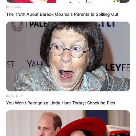
BUZZDAY
The Truth About Barack Obama's Parents Is Spilling Out
BUZZ DAY
You Won't Recognize Linda Hunt Today: Shocking Pics!
www.artesanatoereciclagem.com.br
3º Sachê de tecido, em formato de coração