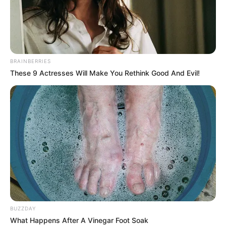
Alguma vez na vida você já ganhou um daqueles
sachês perfumados de gaveta? Eu acredito que
sim. Eles fazem tanto sucesso que resolvemos
ensinar
Como Fazer Sachê Perfumado de Sagu
.
BRAINBERRIES
Além de muito delicados, os sachês perfumados
These 9 Actresses Will Make You Rethink Good And Evil!
são realmente muito bons para renovar o ar do
nosso guarda roupas.
Vamos ensinar hoje a receita para perfumar o
sagu e transformá-lo em sachês incríveis. O legal
é que você pode usar a mesma mistura que
ensinaremos aqui para fazer sachês para as mais
diversas ocasiões: para casamento, bodas,
aniversários, formaturas, chá de panelas, chá de
fraldas e datas comemorativas.
BUZZDAY
What Happens After A Vinegar Foot Soak