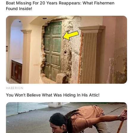
Boat Missing For 20 Years Reappears: What Fishermen
Found Inside!
HABERION
You Won't Believe What Was Hiding In His Attic!