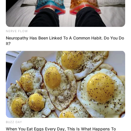
NERVE FLOW
Neuropathy Has Been Linked To A Common Habit. Do You Do
It?
BUZZ DAY
When You Eat Eggs Every Day, This Is What Happens To