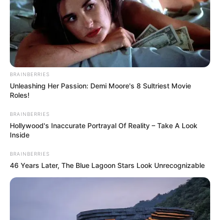
BRAINBERRIES
http://2.bp.blogspot.com/-
Unleashing Her Passion: Demi Moore's 8 Sultriest Movie
iN3abhVLF7w/UM6Bg6bduWI/AAAAAAAAA8w/wMm7
Roles!
bQ/s1600/DSCF8892.JPG
BRAINBERRIES
Hollywood's Inaccurate Portrayal Of Reality – Take A Look
500g de sagu
Inside
10ml de essência à base de água
BRAINBERRIES
46 Years Later, The Blue Lagoon Stars Look Unrecognizable
5ml de fixador de essência
5ml de álcool de cereais
Corante cosmético