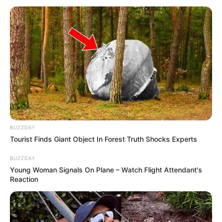
Se você tem vontade de aprender a fazer outros
produtos lindos e perfumados, para vender e
para uso próprio, conheça o nosso
curso de
Saboaria Artesanal.
Uma Roupagem Para Cada Ocasião
BUZZDAY
Tourist Finds Giant Object In Forest Truth Shocks Experts
BUZZDAY
Young Woman Signals On Plane – Watch Flight Attendant's
Reaction