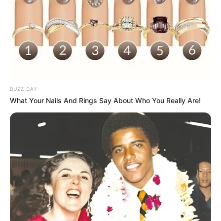
BUZZ DAY
What Your Nails And Rings Say About Who You Really Are!
http://3.bp.blogspot.com/-
qmc8VoXNswU/UM6BaELZzYI/AAAAAAAAA8o/GXEc69D
2º Sachê em tons de dourado