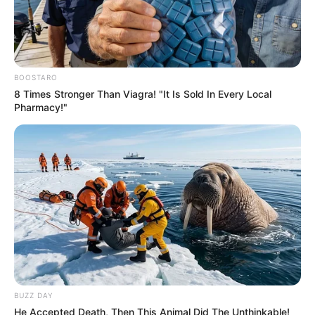
BOOSTARO
8 Times Stronger Than Viagra! "It Is Sold In Every Local
Pharmacy!"
BUZZ DAY
He Accepted Death, Then This Animal Did The Unthinkable!