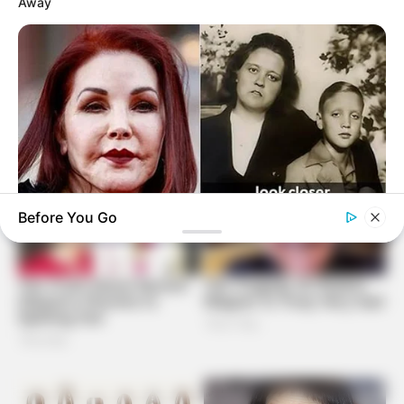
Away
Before You Go
BUZZDAY
60 Years After Elvis' Mother Died Family Knew Something
Was Wrong