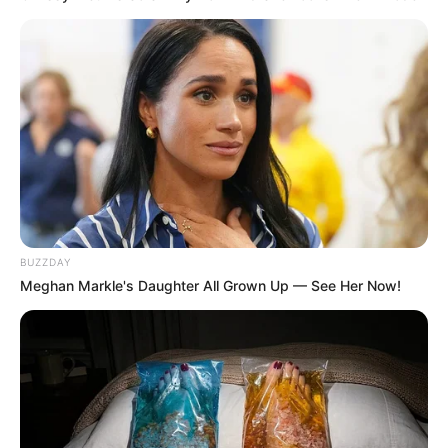
BUZZDAY
Meghan Markle's Daughter All Grown Up — See Her Now!