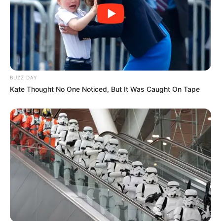
com-10-unid-18969-MLB6994017273_092014-O.jpg
Se você tem vontade de aprender a fazer outros
produtos lindos e perfumados, para vender e
também para uso próprio, conheça o nosso
curso
de Saboaria Artesanal.
BUZZ DAY
Kate Thought No One Noticed, But It Was Caught On Tape
Se quiser deixar os
sachês
ainda mais
personalizados, faça
tags
identificadas
(pequenas etiquetas) e amarre-as
ao sachê, fica fantástico! Faça os sachês para
vender e também para utilizar em casa e dar
como lembrancinha a amigos e familiares, eles
vão amar! São lindos mas também muito fáceis
de fazer, sem falar que é uma lembrancinha
muito econômica.