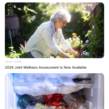
JOINT CARE
2026 Joint Wellness Assessment Is Now Available
Facebook
Twitter
Pinterest
Share