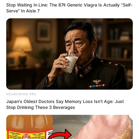
Stop Waiting In Line: The 87¢ Generic Viagra Is Actually "Self-
Adorei!
Serve" In Aisle 7
Bjs Mônica
telma
há 16 anos
A MINHA MÃE ADOROU E ACHOU HIPER CRIATIVO
maria
há 16 anos
adorei as sujestões de montar árvores de natal com
fuxico.Lindo mesmo.Parabéns!!!!!!
NEUROMIND PRO
aniele arrais de souza
há 16 anos
Japan's Oldest Doctors Say Memory Loss Isn't Age: Just
Stop Drinking These 3 Beverages
adoro artesanato de fuxico, este da árvore de fuxico
está lindo.parabéns!!!!!!!!!!!!!!!!!!!
rosangela silva
há 16 anos