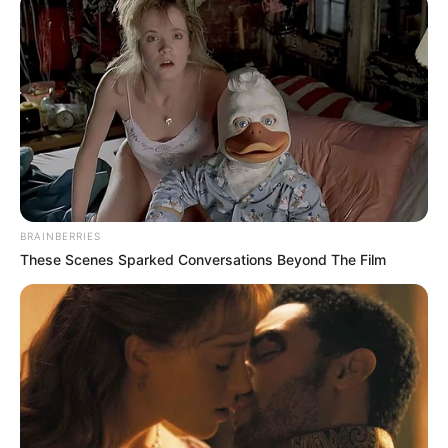
1) O primeiro passo é fazer as
florzinhas de fuxico
.
Começe cortando moldes circulares com 8 cm e
4cm de diâmetro.
BRAINBERRIES
These Scenes Sparked Conversations Beyond The Film