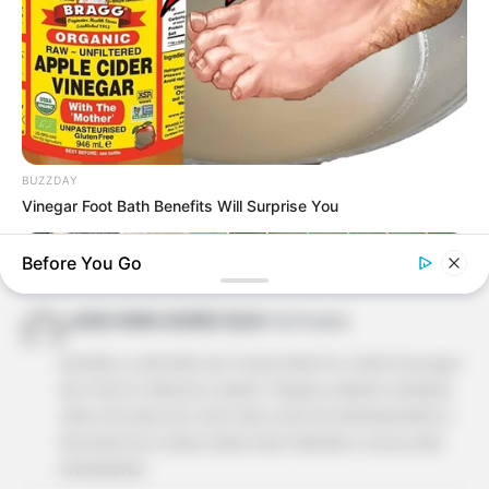
Adorei a árvore de natal de fuxico, vou levar esta idea
para a escola que eu trabalho.
Bjs!
uilma camargo
há 16 anos
gostei muito dessa ideia , indicada para trabalhar
BUZZDAY
ensinando em areas de comunidades. mande mais
Vinegar Foot Bath Benefits Will Surprise You
ideias . sem gastar muito. trabalho com sobras de
tecido ocupando e valorizando o artezanato,
Before You Go
ajudando pessoas a aumentar a sua renda
JUNIA MARA GOMES SILVA
há 16 anos
ADOREI A ARVORE DE FUXICO!MUITO CRIATIVO,AQUI
NO POSTO MEDICO ONDE TRABALHAMOS FAENDO
UMA OFICINA DE COSTURA COM OS MORADORES E
PACIENTES E ESSA IDÉIA VEIO MESMO A ACALHAR
PARABÉNS!