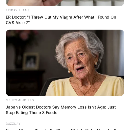
FRIDAY PLANS
ER Doctor: "I Threw Out My Viagra After What I Found On
CVS Aisle 7"
14) Por fim, coloque o prendedor do colar na
corrente.
NEUROMIND PRO
Japan's Oldest Doctors Say Memory Loss Isn't Age: Just
Stop Eating These 3 Foods
BUZZDAY