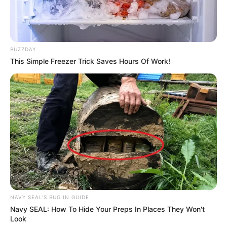
Revista Artesanato
BUZZDAY
29/08/2011
This Simple Freezer Trick Saves Hours Of Work!
Recomendados para você
Flor de fuxico almofadada
passo a passo
Como fazer Papai Noel de
NAVY SEAL'S BUG IN GUIDE
fuxico
Navy SEAL: How To Hide Your Preps In Places They Won't
Look