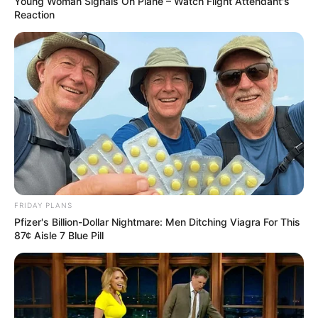
Young Woman Signals On Plane – Watch Flight Attendant's
Reaction
FRIDAY PLANS
Pfizer's Billion-Dollar Nightmare: Men Ditching Viagra For This
87¢ Aisle 7 Blue Pill
Finalizado! O seu colar de fuxico está pronto.
Fonte: www.crafster.org