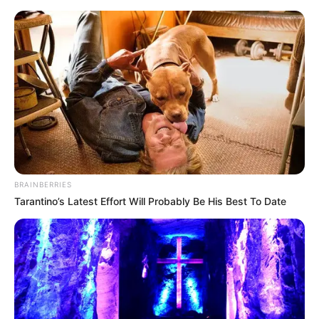
Como fazer um colar de fuxico
moderno e charmoso
BRAINBERRIES
Tarantino’s Latest Effort Will Probably Be His Best To Date