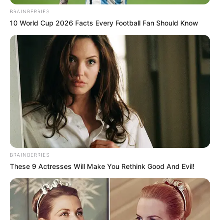
BRAINBERRIES
10 World Cup 2026 Facts Every Football Fan Should Know
BRAINBERRIES
These 9 Actresses Will Make You Rethink Good And Evil!
5) Após passar a linha em volta do círculo, puxe
para franzir