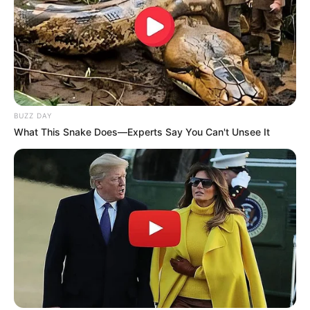
BUZZ DAY
What This Snake Does—Experts Say You Can't Unsee It