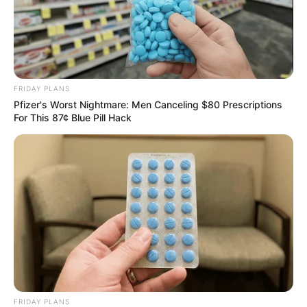
FRIDAY PLANS
41 Comentários
Pfizer's Worst Nightmare: Men Canceling $80 Prescriptions
For This 87¢ Blue Pill Hack
Maria Auxiliadora da Rocha
há 16 anos
Muito lindo os arranjos de fuxico!!!!!!!!!!!!!!!! Lindo final
semana para todos.
Fábrica dos convites
há 16 anos
Que ideia simples, prática e bonita. gostei! Bjs,
Rose.
monica
há 16 anos
FRIDAY PLANS