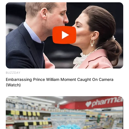
Orquidea de fuxico passo a
passo
Ganhe dinheiro fazendo
BUZZDAY
decoração de natal: árvore
Embarrassing Prince William Moment Caught On Camera
de fuxico
(Watch)
Deixe seu comentário