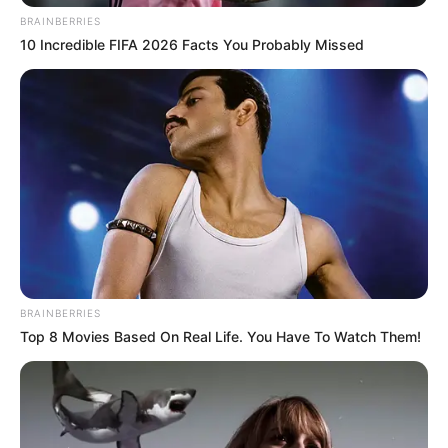
BRAINBERRIES
10 Incredible FIFA 2026 Facts You Probably Missed
9) Prenda a linha em uma florzinha
10) Vá passando a linha por dentro das outras
florzinhas, prendendo cada uma
11) Continue o processo até prender todas
12) Ao fim você vai ter a parte principal do colar
pronta
BRAINBERRIES
Top 8 Movies Based On Real Life. You Have To Watch Them!