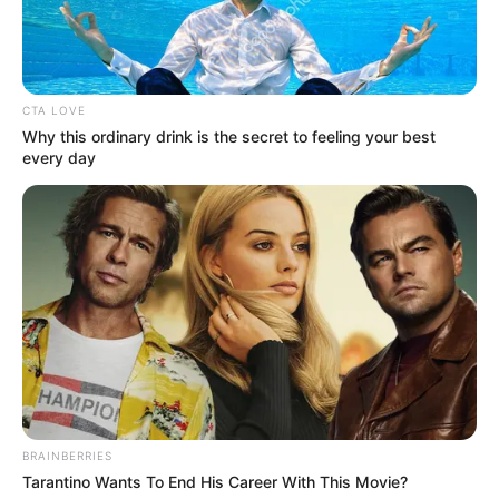
CTA LOVE
Why this ordinary drink is the secret to feeling your best
every day
Latas de metal
Pedaço de madeira em formato retangular
Lixa para madeira n° 120
BRAINBERRIES
Tarantino Wants To End His Career With This Movie?
Tinta acrílica – com a cor de sua preferência