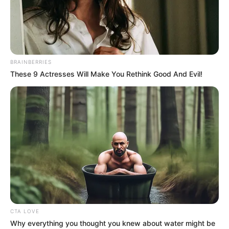
BRAINBERRIES
These 9 Actresses Will Make You Rethink Good And Evil!
Porta-trecos
são essenciais para ajudar a manter
a ordem em diversos cômodos da casa. Além de
serem funcionais para a arrumação, esse tipo de
organizador pode enfeitar e dar vida a
diversos cantinhos da casa. Por isso, vamos
mostrar, passo a passo,
como fazer um porta-
CTA LOVE
treco
com latas de metal. O resultado é
Why everything you thought you knew about water might be