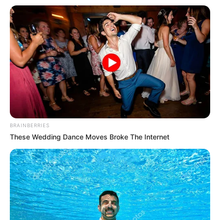
Lata de Leite Decorada com Decoupage – Técnica
Passo a Passo
Organizador de escritório feito com latas de
alimento
Índice
Como Fazer um Porta-treco
Materiais Necessários
BRAINBERRIES
Passo a Passo
These Wedding Dance Moves Broke The Internet
Limpe as latas
Faça desenhos com a fita adesiva
Finalize a pintura das latas
Faça a base do porta-treco
Monte o porta-treco
Como Fazer um Porta-treco
Materiais Necessários