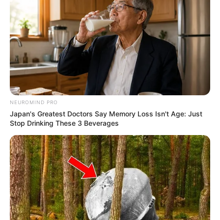
sempre respeitando o tempo de secagem entre
as demãos.
Finalize a pintura das latas
1. Com a tinta completamente seca, remova as
fitas adesivas e veja os desenhos que elas
formaram.
NEUROMIND PRO
Japan's Greatest Doctors Say Memory Loss Isn't Age: Just
Stop Drinking These 3 Beverages