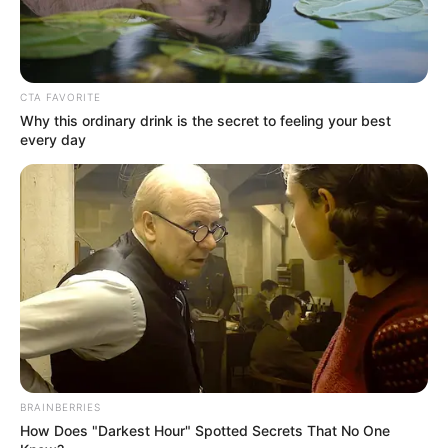
desse artesanato: as latas. Para isso, lave os
recipientes com água e detergente neutro.
Seque-as bem para que não apareça ferrugem.
CTA FAVORITE
Why this ordinary drink is the secret to feeling your best
Dica: Caso suas latas já estejam enferrujadas,
every day
deixe-as algumas horas de molho em uma mistura
com água, vinagre e bicarbonato de sódio. Depois,
esfregue o ferrugem com uma esponja de aço até
removê-lo por completo.
BRAINBERRIES
How Does "Darkest Hour" Spotted Secrets That No One