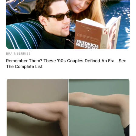
efeito visual de picos de montanhas, algo bem
abstrato.
BRAINBERRIES
Remember Them? These '90s Couples Defined An Era—See
The Complete List
2. Forre a sua bancada de trabalho com o jornal
para não sujá-la de tinta.
3. Em seguida, aplique sobre as latas uma
camada de primer em spray.