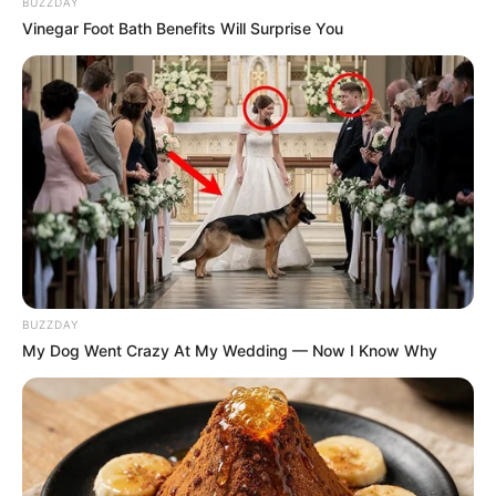
BUZZDAY
Vinegar Foot Bath Benefits Will Surprise You
BUZZDAY
My Dog Went Crazy At My Wedding — Now I Know Why