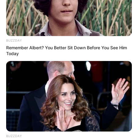
BUZZDAY
Remember Albert? You Better Sit Down Before You See Him
Today
5. Aplique outras demãos de tinta em spray até
alcançar a tonalidade desejada. Aguarde
o tempo de secagem da tinta entre cada
aplicação.
BUZZDAY