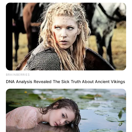
Tintas em spray – com as cores de sua
preferência
Primer em spray multiuso
Jornal – para proteger a superfície
Fita adesiva ou papel contact
Cola quente
Tesoura
BRAINBERRIES
DNA Analysis Revealed The Sick Truth About Ancient Vikings
Pincel
Passo a Passo
Limpe as latas
1. Antes de aprender
como fazer um porta-treco
é
preciso higienizar a principal matéria prima