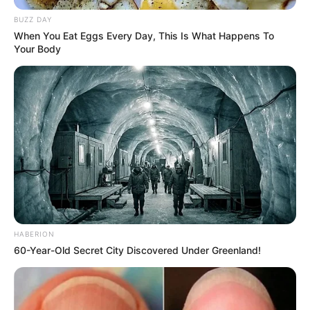
BUZZ DAY
When You Eat Eggs Every Day, This Is What Happens To
Your Body
HABERION
60-Year-Old Secret City Discovered Under Greenland!