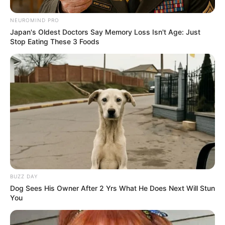
sempre respeitando o tempo de secagem entre
NEUROMIND PRO
as demãos.
Japan's Oldest Doctors Say Memory Loss Isn't Age: Just
Stop Eating These 3 Foods
Finalize a pintura das latas
1. Com a tinta completamente seca, remova as
fitas adesivas e veja os desenhos que elas
formaram.
BUZZ DAY
Dog Sees His Owner After 2 Yrs What He Does Next Will Stun
You