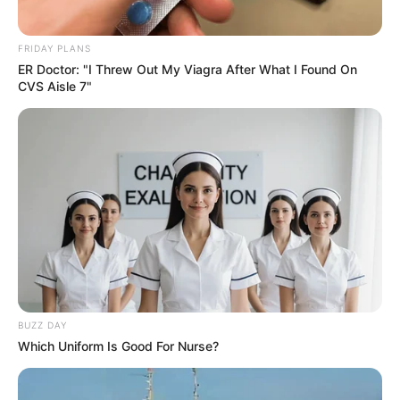
Veja também:
FRIDAY PLANS
ER Doctor: "I Threw Out My Viagra After What I Found On
27 Ideias de Artesanato com Latinha de Cerveja e
CVS Aisle 7"
de Refrigerante [Passo a Passo]
Como Fazer Caixa Organizadora com Material
Reciclável
Crédito das imagens:
Mountain modern life
BUZZ DAY
Which Uniform Is Good For Nurse?