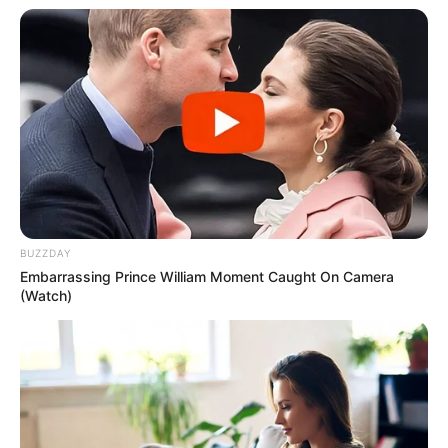
efeito visual de picos de montanhas, algo bem
abstrato.
BUZZDAY
Embarrassing Prince William Moment Caught On Camera
(Watch)
2. Forre a sua bancada de trabalho com o jornal
para não sujá-la de tinta.
3. Em seguida, aplique sobre as latas uma
camada de primer em spray.