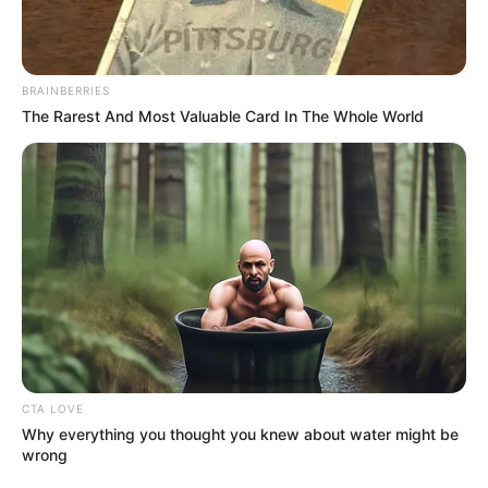
BRAINBERRIES
The Rarest And Most Valuable Card In The Whole World
2. Remova os rótulos das latas.
Dica: Para
tirar rótulo
, coloque as latas em uma
vasilha com água até que o papel se solte
facilmente.
Faça desenhos com a fita adesiva
1. Corte e pregue a fita adesiva sobre as latas, crie
desenhos e formas de acordo com o seu gosto.
CTA LOVE
Why everything you thought you knew about water might be
Dica: Nas latas mostradas nas fotos, a fita adesiva
wrong
foi disposta em formato de triângulo para criar um