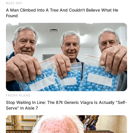
BUZZ DAY
A Man Climbed Into A Tree And Couldn't Believe What He
Found
FRIDAY PLANS
Stop Waiting In Line: The 87¢ Generic Viagra Is Actually "Self-
Serve" In Aisle 7