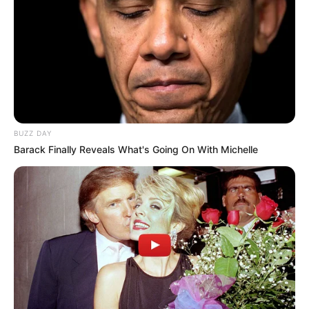
BUZZ DAY
Barack Finally Reveals What's Going On With Michelle
5. Aplique outras demãos de tinta em spray até
alcançar a tonalidade desejada. Aguarde
o tempo de secagem da tinta entre cada
aplicação.