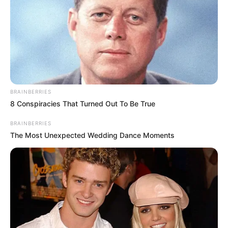
BRAINBERRIES
8 Conspiracies That Turned Out To Be True
BRAINBERRIES
The Most Unexpected Wedding Dance Moments
Latas de metal
Pedaço de madeira em formato retangular
Lixa para madeira n° 120
Tinta acrílica – com a cor de sua preferência