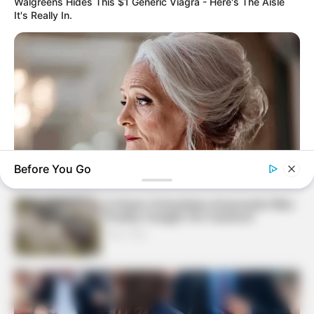
Walgreens Hides This $1 Generic Viagra - Here's The Aisle
It's Really In.
Before You Go
BUZZ DAY
Your Birth Date Reveals Exactly Who You Were In A Past Life!