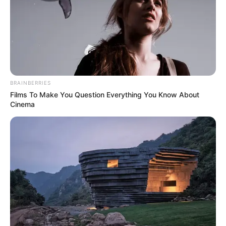
BRAINBERRIES
Films To Make You Question Everything You Know About
Cinema
Porta-trecos
são essenciais para ajudar a manter
a ordem em diversos cômodos da casa. Além de
serem funcionais para a arrumação, esse tipo de
organizador pode enfeitar e dar vida a
diversos cantinhos da casa. Por isso, vamos
mostrar, passo a passo,
como fazer um porta-
treco
com latas de metal. O resultado é