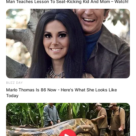
Man Teaches Lesson To Seat-Kicking Kid And Mom – Watch!
BUZZ DAY
Marlo Thomas Is 86 Now - Here's What She Looks Like
Today