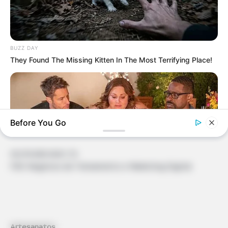
vitor
há 13 anos
gostei das escuturas me lembre no passado na china
BUZZ DAY
They Found The Missing Kitten In The Most Terrifying Place!
gabi e sa
há 10 anos
🙂
Before You Go
18.079.935/0001-70
FBO Negócios de Treinamento e Marketing Digital
BUZZDAY
Chrissy Metz Is So Skinny Now And She Looks Like A Model
Artesanatos