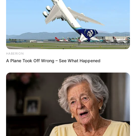
HABERION
A Plane Took Off Wrong – See What Happened