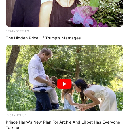
BRAINBERRIES
The Hidden Price Of Trump's Marriages
INSTANTHUB
Prince Harry's New Plan For Archie And Lilibet Has Everyone
Talking