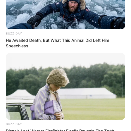
BUZZ DAY
He Awaited Death, But What This Animal Did Left Him
Speechless!
BUZZ DAY
Diana’s Last Words: Firefighter Finally Reveals The Truth