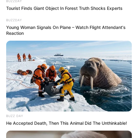
BUZZDAY
Tourist Finds Giant Object In Forest Truth Shocks Experts
BUZZDAY
Young Woman Signals On Plane – Watch Flight Attendant's
Reaction
BUZZ DAY
He Accepted Death, Then This Animal Did The Unthinkable!