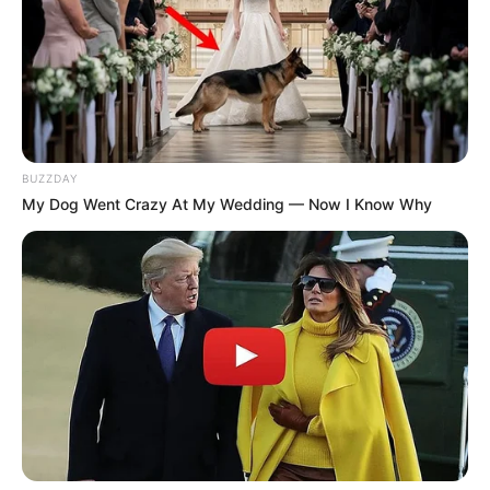
BUZZDAY
My Dog Went Crazy At My Wedding — Now I Know Why