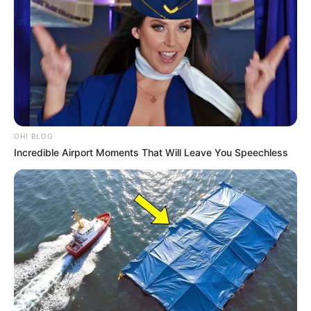
Deixe seu comentário
OHI BLOG
Incredible Airport Moments That Will Leave You Speechless
15 Comentários
Gabriela
há 16 anos
Muitooo bomm , parabéns .
Jackie
há 16 anos