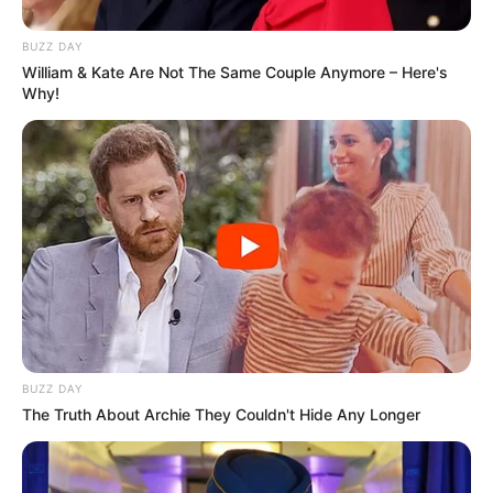
BUZZ DAY
William & Kate Are Not The Same Couple Anymore – Here's
Why!
Revista Artesanato
16/08/2009
Recomendados para você
Receita de papel reciclado
passo a passo
BUZZ DAY
The Truth About Archie They Couldn't Hide Any Longer
Reciclagem: Esculturas
com rolo de papel higiênico