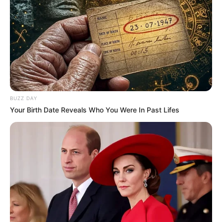
BUZZ DAY
Your Birth Date Reveals Who You Were In Past Lifes
Facebook
Twitter
Pinterest
Share