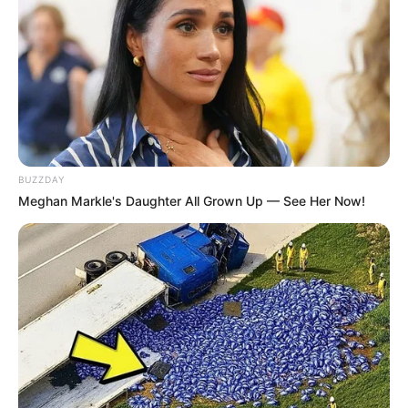
BUZZDAY
Meghan Markle's Daughter All Grown Up — See Her Now!