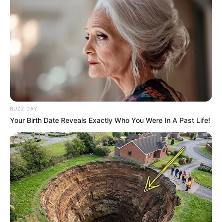
BUZZ DAY
Your Birth Date Reveals Exactly Who You Were In A Past Life!