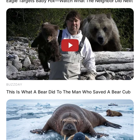
Eagle Targets Baby Fox—Watch What The Neighbor Did Next
BUZZDAY
This Is What A Bear Did To The Man Who Saved A Bear Cub