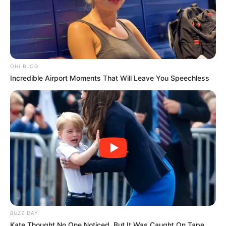
OHI BLOG
Incredible Airport Moments That Will Leave You Speechless
BUZZ DAY
Kate Thought No One Noticed, But It Was Caught On Tape