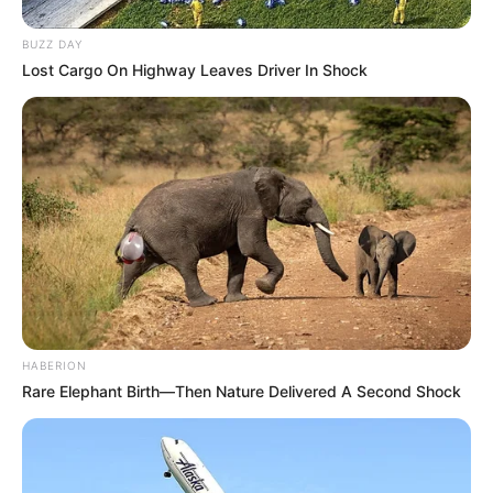
BUZZ DAY
Lost Cargo On Highway Leaves Driver In Shock
Aproveite e começe hoje mesmo a reciclar as
garrafas PET. Assim você ajuda a natureza.
Veja também:
como reciclar tampinhas de
garrafas pet
HABERION
Rare Elephant Birth—Then Nature Delivered A Second Shock