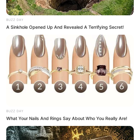
BUZZ DAY
A Sinkhole Opened Up And Revealed A Terrifying Secret!
BUZZ DAY
What Your Nails And Rings Say About Who You Really Are!