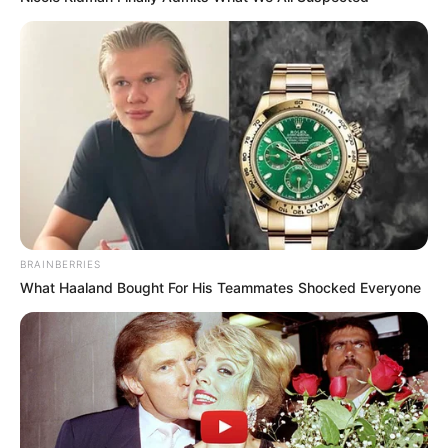
BRAINBERRIES
What Haaland Bought For His Teammates Shocked Everyone