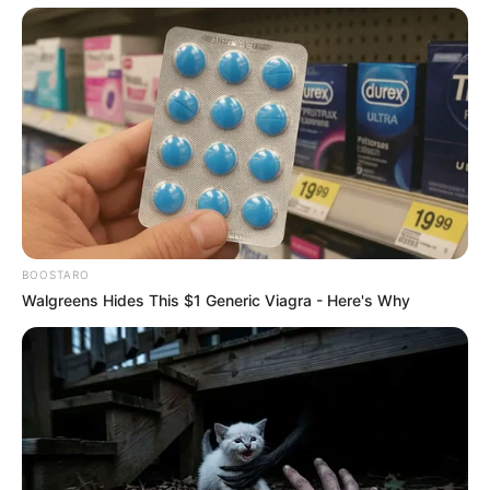
visitarei varias vezes.bjs!!!Parabéns.
anonima
há 15 anos
sempre é bom fazer uma escultura reciclavel,porque
o mundo hoje em dia não está serto com tantas
pessoas querendo acabar com o mundo,quando
jogamos uma folha de papel no chão não penssamos
como pode prejudiar o meio ambiente mais mesmo
assim ,varias pessoas lutão para ajudar o que ainda
temos de bom no nosso planeta,mais as esculturas
BOOSTARO
também sempre serãom bonitas e lindas.
Walgreens Hides This $1 Generic Viagra - Here's Why
anna paula
há 15 anos
lindoooss parabens !!!
clara de Assis
há 13 anos
Essa técnica japonesa é linda.Parabéns.