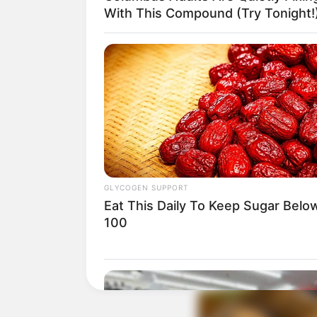
With This Compound (Try Tonight!
GLYCOGEN SUPPORT
Eat This Daily To Keep Sugar Belo
100