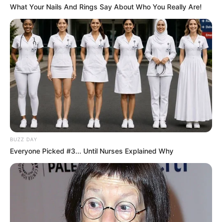
What Your Nails And Rings Say About Who You Really Are!
BUZZ DAY
Everyone Picked #3... Until Nurses Explained Why