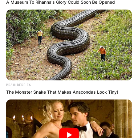
A Museum To Rihanna's Glory Could Soon Be Opened
Maria Eneida
BRAINBERRIES
The Monster Snake That Makes Anacondas Look Tiny!
“Olá!!
Meu nome é Maria Eneida, sou artesã e meu
trabalho está voltado quase que exclusivamente
para o artesanato com materiais reciclados. As
fotos que estou enviando são de alguns trabalhos
feitos com papietagem, papel machê e garrafas