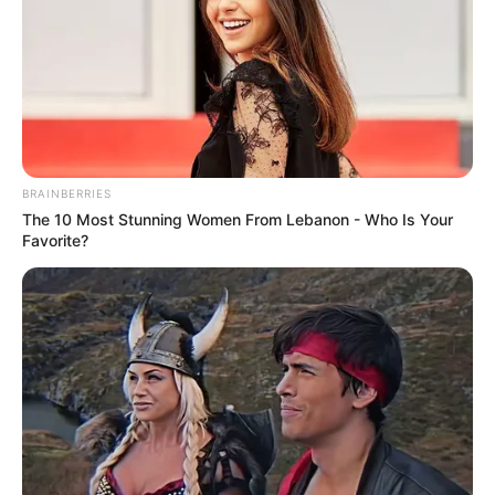
BRAINBERRIES
The 10 Most Stunning Women From Lebanon - Who Is Your
Favorite?
Tatiane Martins de Souza
“Ola! Meu nome é Tatiane Martins de Souza moro
em Franca – São Paulo.
Trabalho com artesanato fazem 8 anos comecei