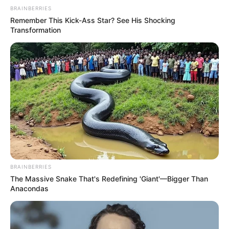
BRAINBERRIES
Remember This Kick-Ass Star? See His Shocking
Transformation
E você, o que achou dos trabalhos?
Deixe o seu comentário.
BRAINBERRIES
The Massive Snake That's Redefining 'Giant'—Bigger Than
Anacondas