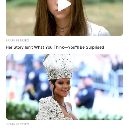
fazendo belas carteiras com caixa de leite!!!
Dá bastante trabalho, mas vale a pena.”
E-mail:
bebellamarchetti@gmail.com
BRAINBERRIES
Porque foi escolhido:
A Isabella, com apenas 12
Her Story Isn't What You Think—You''ll Be Surprised
anos, já se preocupa com o meio ambiente. Faz
trabalhos lindos utilizando caixas de leite. Esse é
um exemplo a ser seguido, dado por uma criança.
BRAINBERRIES