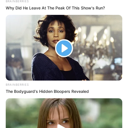
BRAINBERRIES
Why Did He Leave At The Peak Of This Show's Run?
BRAINBERRIES
The Bodyguard's Hidden Bloopers Revealed
Isabella Marchetti
“Olá, meu nome é Isabella Marchetti. Eu tenho 12
anos. Desde pequena me preocupo com o meio
ambiente, então resolvi reciclar,