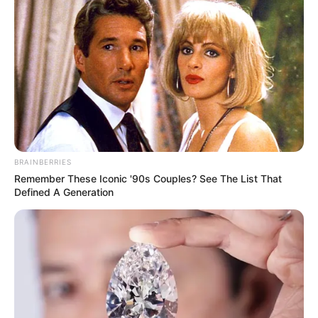
bonitos, com acabamento impecável e
criatividade sem limites. Além de produzir
artesanato e contribuir para o meio ambiente, o
trabalho dela tem grande alcance social, uma vez
que ela participa de oficinas para difundir esse
trabalho para o público.
E-mail:
vanessaviana2204@hotmail.com
BRAINBERRIES
Remember These Iconic '90s Couples? See The List That
Porque foi escolhido:
Reciclar uma caixa de leite
Defined A Generation
não é fácil. Ela tem várias camadas, de materiais
diferentes e se torna um problema ambiental
grave. Para contornar os problemas e dar um
novo destino para esse material, existe o
artesanato com caixas de leite. Esse é um
assunto que cada vez mais artesãos conhecem e