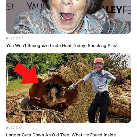
BUZZ DAY
You Won't Recognize Linda Hunt Today: Shocking Pics!
BUZZ DAY
Logger Cuts Down An Old Tree. What He Found Inside