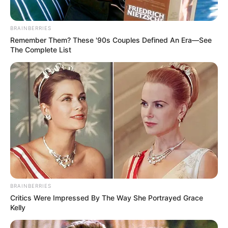
decoradas são fantásticas.
BRAINBERRIES
Remember Them? These '90s Couples Defined An Era—See
The Complete List
BRAINBERRIES
Vanessa Albuquerque Viana de Oliveira
Critics Were Impressed By The Way She Portrayed Grace
Kelly
A Vanessa é uma artesã de mão cheia, de Belo
Horizonte / MG. Os trabalhos dela são super