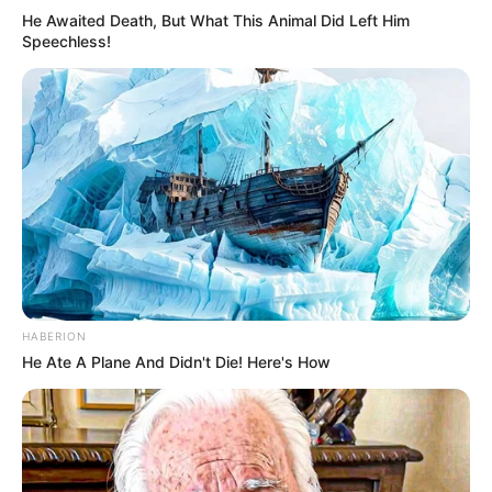
He Awaited Death, But What This Animal Did Left Him
Speechless!
HABERION
He Ate A Plane And Didn't Die! Here's How