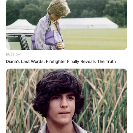
BUZZ DAY
Diana’s Last Words: Firefighter Finally Reveals The Truth
Fotos: www.designspongeonline.com
Hoje trazemos essa belíssima cortina de feltro