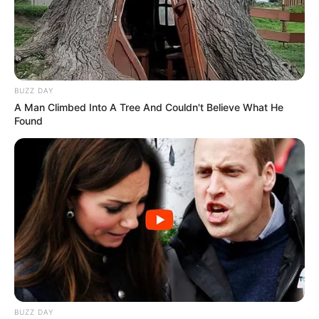
BUZZ DAY
A Man Climbed Into A Tree And Couldn't Believe What He
Found
BUZZ DAY