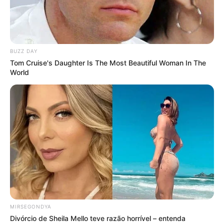
em resposta à Marina
Marina, infelizmente não vendemos o feltro. Você
pode tentar procurar em outras cidades.
BUZZ DAY
Tom Cruise's Daughter Is The Most Beautiful Woman In The
World
Marisabel
há 16 anos
Amei, nossa! Ficou muiiiito lindo.
gabi valentn
há 16 anos
Nossa que lindo e que facil…. A M E I!!!!!!!
Vou fazer de certeza!!!!
Beijooos
lih
há 16 anos
MIRSEGONDYA
passando para agrade pelas dicas…
Divórcio de Sheila Mello teve razão horrível – entenda