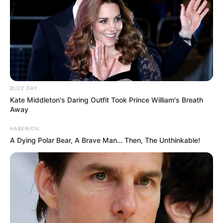
andreia
há 16 anos
Olá!!!boa tarde!!!
muito criativa esta ideia amei.Gostaria de saber se
depois de lavar pode passar o ferro para ficar
arumadinho?!
BUZZ DAY
Abraços e boa criatividade!!
Kate Middleton's Daring Outfit Took Prince William's Breath
Away
Marina
há 16 anos
HABERION
Boa tarde,
A Dying Polar Bear, A Brave Man… Then, The Unthinkable!
Gostaria de saber se vc vende todas essas cores de
feltro ou onde vc os comprou,pois na minha cidade
as cores sao limitadas.
Obrigada por sua atencao
Marina
Artesão Mineiro
há 16 anos