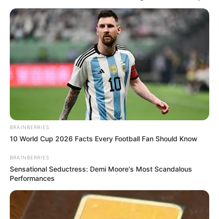
02/11/2009
Recomendados para você
Painéis de feltro –
Decoração barata e de bom
gosto
BRAINBERRIES
10 World Cup 2026 Facts Every Football Fan Should Know
Papai Noel e Renas de
Feltro passo a passo
BRAINBERRIES
Sensational Seductress: Demi Moore's Most Scandalous
Performances
Boneca de Feltro passo a