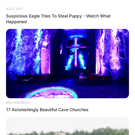
BUZZ DAY
Suspicious Eagle Tries To Steal Puppy - Watch What
Happened
Cortina com círculos de feltro
passo a passo
BRAINBERRIES
17 Astonishingly Beautiful Cave Churches