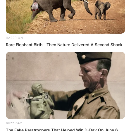
HABERION
Rare Elephant Birth—Then Nature Delivered A Second Shock
BUZZ DAY
The Fake Paratroopers That Helped Win D-Day On June 6,