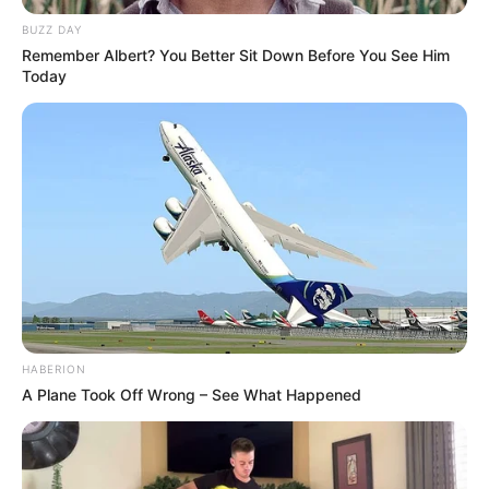
muito fácil de fazer. Veja os passos:
BUZZ DAY
Remember Albert? You Better Sit Down Before You See Him
Material Necessário
Today
Tesoura
Lápis
Molde de círculo
Máquina de costurar
Feltro
Metro
HABERION
A Plane Took Off Wrong – See What Happened