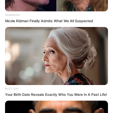
Fonte: www.designspongeonline.com;
HABERION
www.viladoartesao.com.br
Nicole Kidman Finally Admits What We All Suspected
BUZZ DAY
Your Birth Date Reveals Exactly Who You Were In A Past Life!