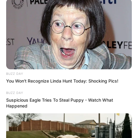
Porta copos feito com
CD’s velhos
BUZZ DAY
Enfeite para jardim feito
You Won't Recognize Linda Hunt Today: Shocking Pics!
com lata reciclada
BUZZ DAY
Suspicious Eagle Tries To Steal Puppy - Watch What
Happened
Carrinho reciclado feito
com rolos de papel e