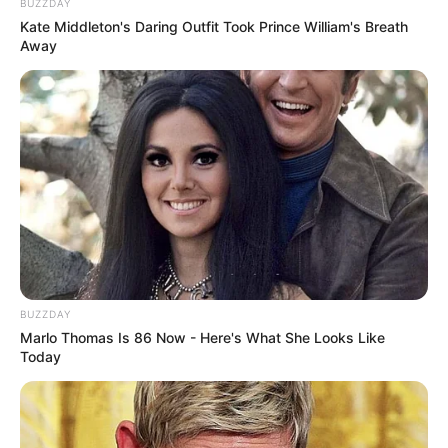
BUZZDAY
Kate Middleton's Daring Outfit Took Prince William's Breath
Away
BUZZDAY
Marlo Thomas Is 86 Now - Here's What She Looks Like
Today