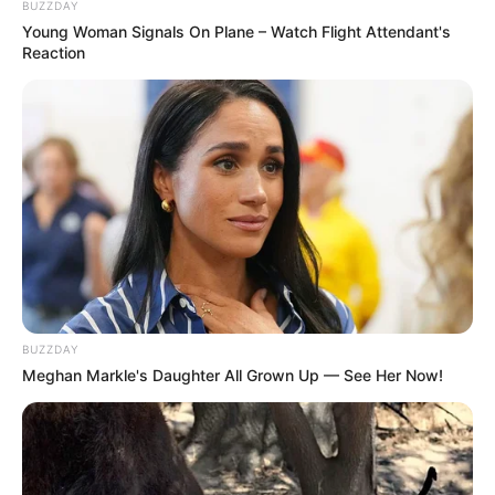
BUZZDAY
Young Woman Signals On Plane – Watch Flight Attendant's
Reaction
BUZZDAY
Meghan Markle's Daughter All Grown Up — See Her Now!