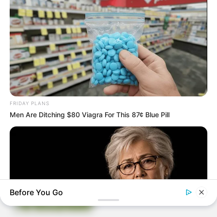
Pintura em Tecido
Sabonete artesanal
Artesanato com Garrafa Pet
FRIDAY PLANS
Men Are Ditching $80 Viagra For This 87¢ Blue Pill
Revista Artesanato - 18.079.935/0001-70 FBO Negócios de
Treinamento e Marketing Digital Av. Cristiano Machado, 2940 -
sala 602 - União - Belo Horizonte / MG
Before You Go