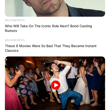
1) Corte um pedaço de papel colorido e cole-o no
rolo de papel higiênico. Depois de seco, dobre
BRAINBERRIES
Who Will Take On The Iconic Role Next? Bond Casting
uma das extremidades do rolo conforme
Rumors
sequência abaixo:
BRAINBERRIES
These 6 Movies Were So Bad That They Became Instant
Classics