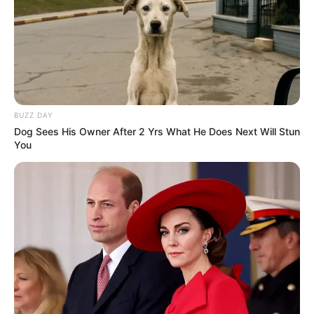
papelão
Deixe seu comentário
BUZZ DAY
Dog Sees His Owner After 2 Yrs What He Does Next Will Stun
You
8 Comentários
ANGELINA MADRUGA DE PAULA
há 13 anos
adorei,inclusive estou juntando para fazer
guirlandas,ou,.