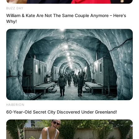
BUZZ DAY
William & Kate Are Not The Same Couple Anymore – Here's
noeme
há 13 anos
Why!
nossa amei tudo to encantada
luiza
há 13 anos
Trabalho como voluntária, ocupando o tempo ocioso
das crianças fazendo artesanato, em uma creche……
Adorei a idéias do carrinho … Vou fazer. Parabéns para
a criadora …
Marília Nunes
há 13 anos
HABERION
Vou fazer um destes para o meu sobrinho.
60-Year-Old Secret City Discovered Under Greenland!
marciela
há 13 anos
eu adorei