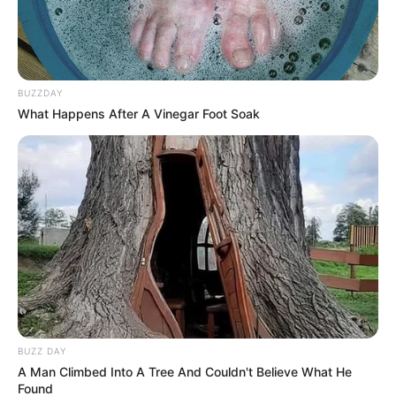
BUZZDAY
What Happens After A Vinegar Foot Soak
BUZZ DAY
A Man Climbed Into A Tree And Couldn't Believe What He
Found