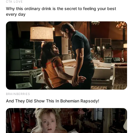
Crédito das
CTA LOVE
Why this ordinary drink is the secret to feeling your best
fotos:
http://www.happyclippings.com/2013/01/diy-
every day
valentine-paper-roll-owls.html
Texto: Fernanda Guieiro
BRAINBERRIES
And They Did Show This In Bohemian Rapsody!