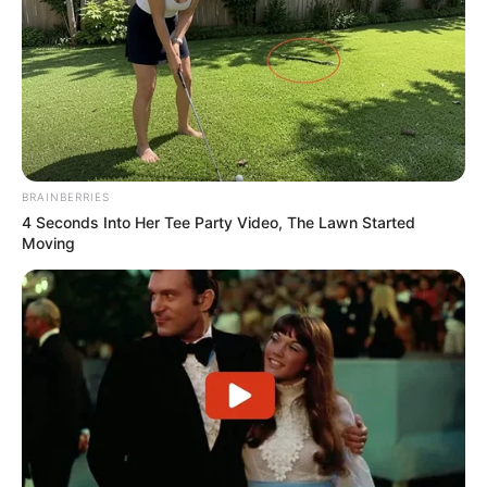
Juliana
há 13 anos
Estou apaixonada pelo seu trabalho, tudo muito
lindo, parabéns, que o Senhor continue lhe iluminando
e abençoando, você tem nos ajudado e muito,
beijos!
BRAINBERRIES
Jamily jesus
há 10 anos
4 Seconds Into Her Tee Party Video, The Lawn Started
Moving
Adorei esse cartinho é bem facil de fazer!
Jamily jesus
há 10 anos
Adorei esse carro, é facil de fazer!