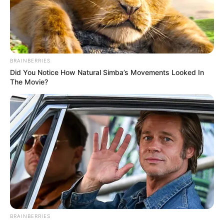
BRAINBERRIES
Did You Notice How Natural Simba’s Movements Looked In
The Movie?
Sabemos da importância da
reciclagem
de
materiais, se for para fazer artesanato então,
melhor ainda. Reaproveitando materiais simples,
BRAINBERRIES
que provavelmente iriam para no lixo, você faz