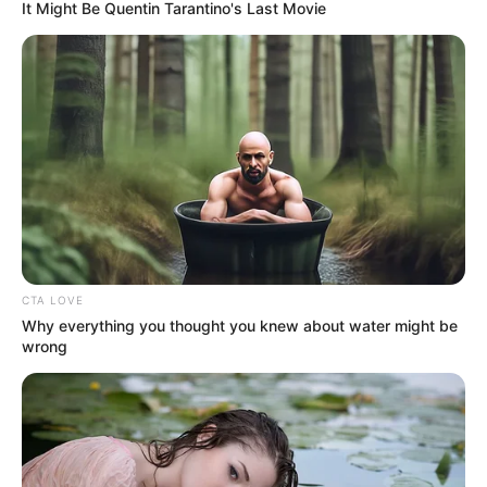
It Might Be Quentin Tarantino's Last Movie
um lindo utilitário de decoração! No post de hoje
trouxemos uma dica bem bacana para você fazer
em casa com rolo de papel higiênico corujas
fofas. A sua
decoração
pode ficar ainda mais
bonita e colorida com essa simples dica e você
pode usar a criatividade para fazê-las da cor que
desejar. Pode dar de lembrança, decorar Festa de
aniversário, Chá de bebê e muito mais.
Material necessário:
CTA LOVE
Why everything you thought you knew about water might be
Rolo de papel higiênico;
wrong
Papéis coloridos (pode ser papel de presente);
Pedaço pequeno de cartolina vermelha ou da
sua cor de preferência (para fazer as asas e o