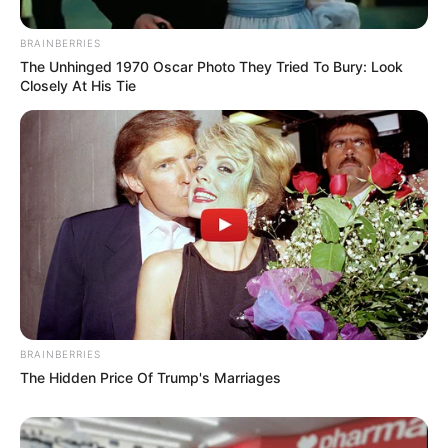
18.079.935/0001-70
FBO Negócios de Treinamento e Marketing Digital
BRAINBERRIES
The Unhinged 1970 Oscar Photo They Tried To Bury: Look
Closely At His Tie
Artesanatos
Encadernação Artesanal
Filtro dos Sonhos
Lembrancinhas de Casamento
BRAINBERRIES
The Hidden Price Of Trump's Marriages
Mosaico
Patchwork