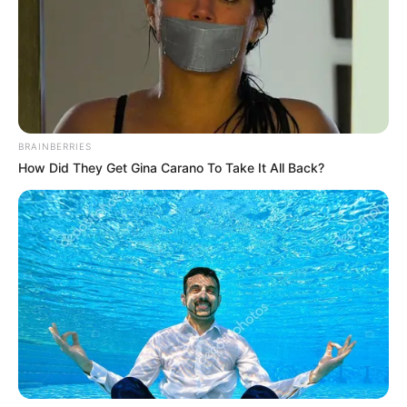
2) Corte formatos de corações na cartolina
vermelha e cole-os ao contrário no rolo. Esses
corações serão as asas da nossa coruja.
Centralize e cole 0os olhos de plástico e corte e
cole o bico da coruja (o formato é de um
triângulo pequeno).
BRAINBERRIES
How Did They Get Gina Carano To Take It All Back?
3) Está pronta nossa coruja! Se quiser, pode
pendurá-la usando uma fita de cetim da cor que
preferir. Não ficou fofa?!