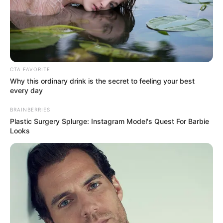
bico);
Olhos de plástico para brinquedo;
Cola branca e tesoura;
Fita de cetim (se quiser pendurá-la).
CTA FAVORITE
Como fazer a coruja de papel
Why this ordinary drink is the secret to feeling your best
every day
BRAINBERRIES
Plastic Surgery Splurge: Instagram Model's Quest For Barbie
Looks