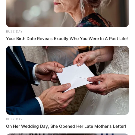
BUZZ DAY
Your Birth Date Reveals Exactly Who You Were In A Past Life!
Facebook
Twitter
Pinterest
Share
Revista Artesanato
25/05/2013
Recomendados para você
Porta copos feito com
BUZZ DAY
CD's velhos
On Her Wedding Day, She Opened Her Late Mother's Letter!