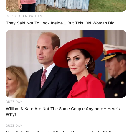
GOOD TO KNOW THIS
They Said Not To Look Inside... But This Old Woman Did!
Casa e festa
Save
BUZZ DAY
William & Kate Are Not The Same Couple Anymore – Here's
Why!
BUZZ DAY