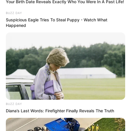
Your Birth Date Reveals Exactly Who You Were In A Past Life!
BUZZ DAY
Suspicious Eagle Tries To Steal Puppy - Watch What
Happened
Arcos de balões podem ser feitos em casa sem
muito segredo. Veja algumas ideias:
BUZZ DAY
Diana’s Last Words: Firefighter Finally Reveals The Truth