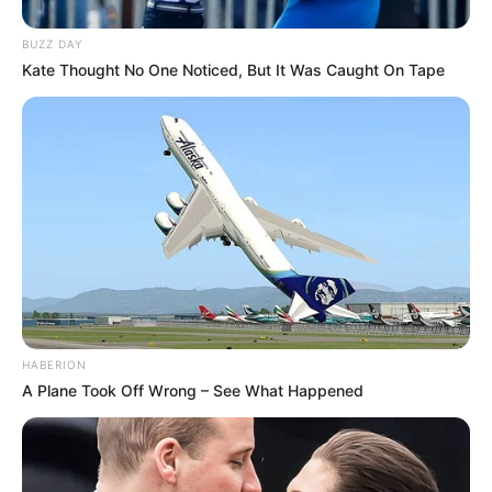
BUZZ DAY
Kate Thought No One Noticed, But It Was Caught On Tape
Mamãe tagarela
HABERION
A Plane Took Off Wrong – See What Happened
1.
Flores
e folhas
Flores naturais ou artificiais deixam o ambiente
mais colorido e divertido. Se você quiser algo