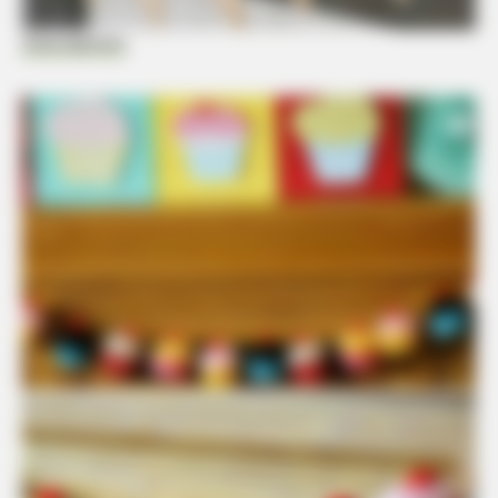
Dora Santoro
BUZZ DAY
Rumors About Tiger Wood's Partner Are Confirmed
BUZZ DAY
Your Birth Date Reveals Who You Were In Past Lifes