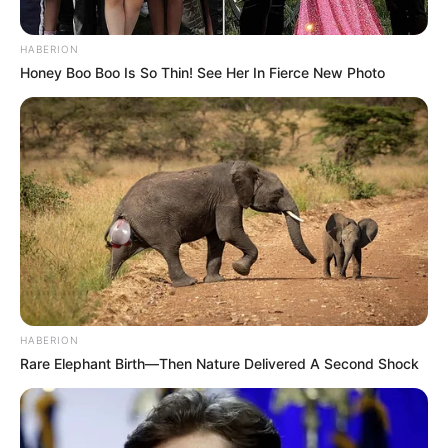
HABERION
Honey Boo Boo Is So Thin! See Her In Fierce New Photo
Pinterest
HABERION
Rare Elephant Birth—Then Nature Delivered A Second Shock