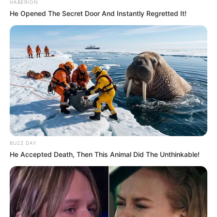
HABERION
He Opened The Secret Door And Instantly Regretted It!
Fala mãe
Quer algo divertido e retrô? Pegue aqueles discos
antigos de vinil e transforme-os em bandejas.
BUZZ DAY
He Accepted Death, Then This Animal Did The Unthinkable!