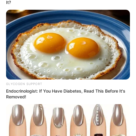
It?
15 Temas de Festa Infantil para Fugir do Óbvio
Decoração com Balões – 85 Ideias para Copiar na
Sua Festa
Índice
Como decorar uma festa sem gastar muito?
1. Flores e folhas
2. Enfeites de papel
3. Materiais recicláveis
4. Bandeirinhas de papel
GLYCOGEN SUPPORT
5. Frutas
Endocrinologist: If You Have Diabetes, Read This Before It's
Mais dicas para fazer uma decoração de festa
Removed!
simples
Como decorar uma festa sem gastar
muito?