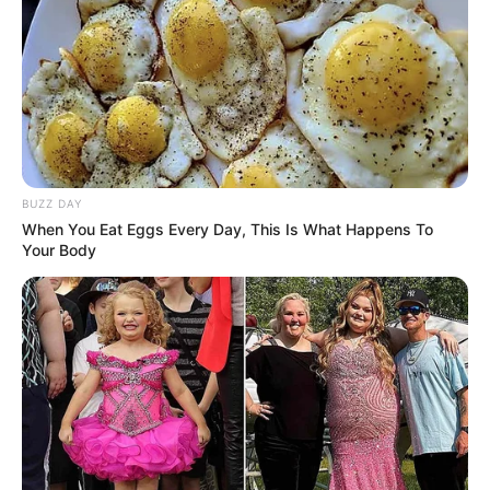
BUZZ DAY
Artesanato Brasil
When You Eat Eggs Every Day, This Is What Happens To
Your Body