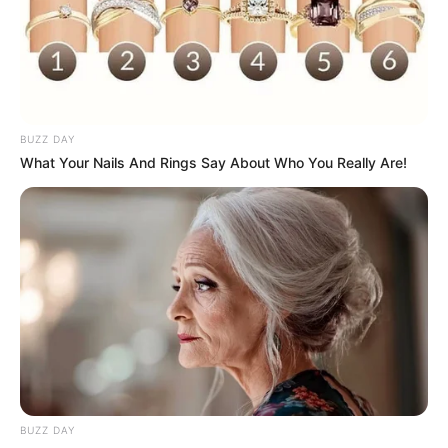
Muita gente acha que
decoração de festa
simples
é sinônimo de “sem graça”, mas a verdade
é que com criatividade podemos transformar um
ambiente com elementos simples e que podem
ser encontrados perto de nós mesmos.
BUZZ DAY
What Your Nails And Rings Say About Who You Really Are!
BUZZ DAY