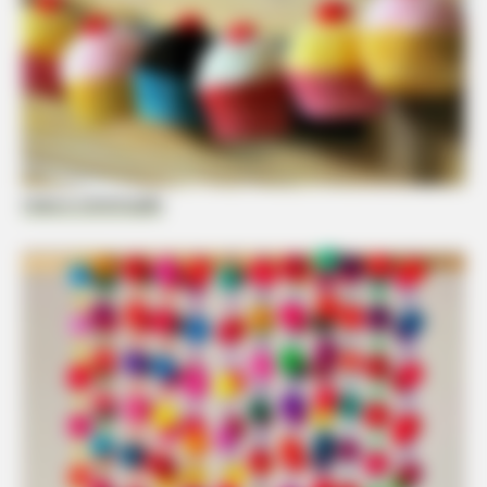
Casa e construção
BUZZ DAY
One Drone Flight Revealed Something Nobody Was Meant To
See