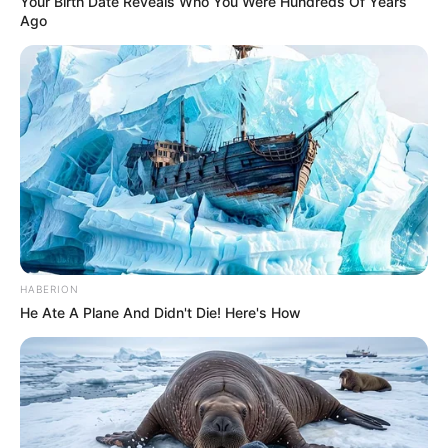
Your Birth Date Reveals Who You Were Hundreds Of Years
Ago
HABERION
He Ate A Plane And Didn't Die! Here's How
Casa e decor