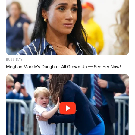
BUZZ DAY
Meghan Markle's Daughter All Grown Up — See Her Now!