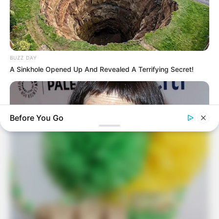
Pompons são fáceis de fazer e deixam qualquer
lugar mais divertido. Você pode optar por papel
ou lã.
BUZZ DAY
A Sinkhole Opened Up And Revealed A Terrifying Secret!
Before You Go
BUZZ DAY
You Won't Recognize Linda Hunt Today: Shocking Pics!