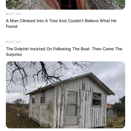
BUZZ DAY
A Man Climbed Into A Tree And Couldn't Believe What He
Found
BUZZ DAY
Como fazer em casa
The Dolphin Insisted On Following The Boat. Then Came The
Surprise