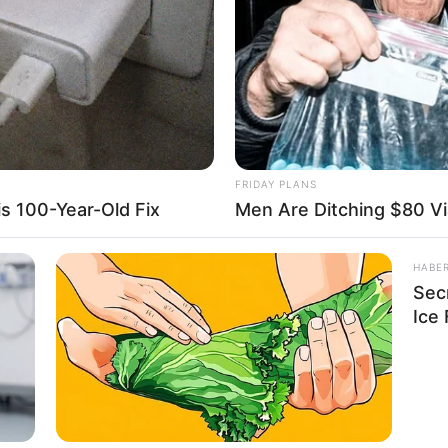
rio nos contando a sua opinião. E também
e artesanato em EVA.
anda
inho
FRIDAY PLANS
is 100-Year-Old Fix
Men Are Ditching $80 Via
HABE
Sec
Ice