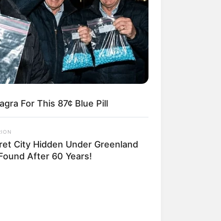
gra For This 87¢ Blue Pill
RION
ret City Hidden Under Greenland
 Found After 60 Years!