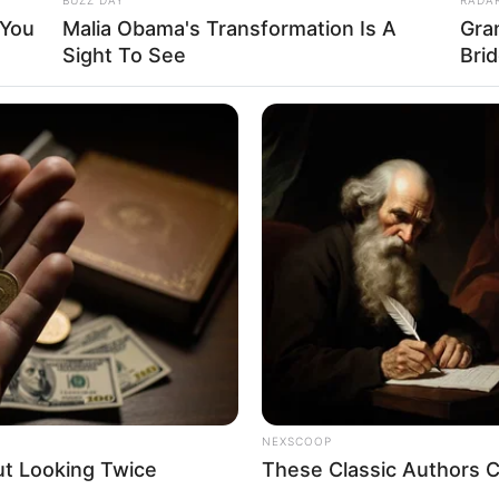
 sua casa, lembrancinhas para ocasiões
 You
Malia Obama's Transformation Is A
Gra
e muito mais! Além disso, esse material
Sight To See
Bri
ofissional, quesito indispensável para
 o EVA
com tecido
NEXSCOOP
ut Looking Twice
These Classic Authors 