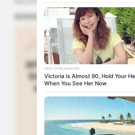
Veja também:
Aprenda Como Pintar EVA – Dicas de Tintas e Apl
HEALTHYREHABCARE
Victoria Is Almost 90, Hold Your H
When You See Her Now