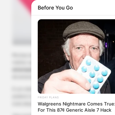
Before You Go
Muitas vezes é difícil encontrar o EVA com as de
melhor opção encontrada pelas artesãs foi criar
estampado com tecido
, que é um material com
de estampas.
É um método muito simples que pode ser feito po
poderá trabalhar com uma coleção de decorações
FRIDAY PLANS
Walgreens Nightmare Comes True:
suas peças artesanais. Quer aprender? Continue 
For This 87¢ Generic Aisle 7 Hack