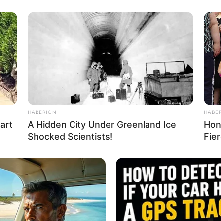
icação
HABERION
HABE
eart
A Hidden City Under Greenland Ice
Hon
Shocked Scientists!
Fie