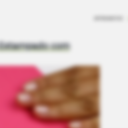
ameron's Biggest Films
ARTESANATOS
 Estampado com