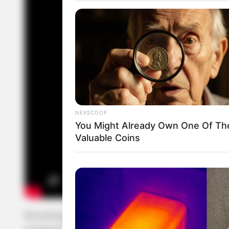
NEXSCOOP
You Might Already Own One Of Th
Valuable Coins
Se você gostou deste conteúdo e acredita que ir