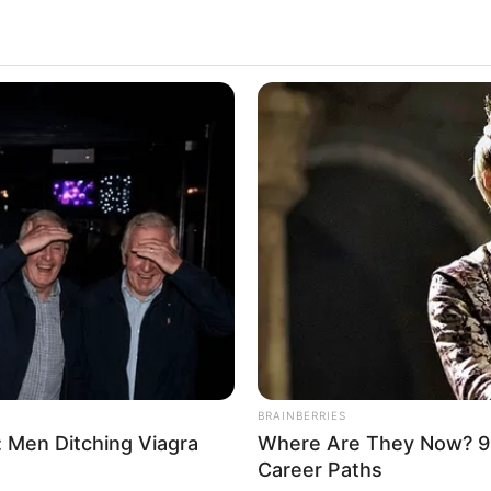
corações que temos em mente. Por isso, a
 uma maneira personalizar o
EVA
 uma gama muito maior de temas e tipos
r qualquer pessoa. E a partir dele você
 diferenciadas no EVA para aplicar em
BRAINBERRIES
 Men Ditching Viagra
Where Are They Now? 9
lendo!
Career Paths