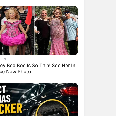
RION
ey Boo Boo Is So Thin! See Her In
rce New Photo