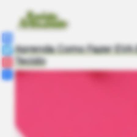
BRAINBERRIES
The Insane True Stories Behind C
Aprenda Como Fazer EVA
Facebook
Tecido
Twitter
Pinterest
Share