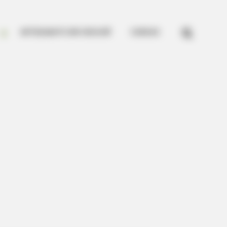


ARTESANATO EM CROCHÊ
CURSOS