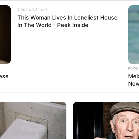
TIPS AND TRICKS
This Woman Lives In Loneliest House
In The World - Peek Inside
POWE
ese
Mel
New
á te auxiliar muito em sua produção