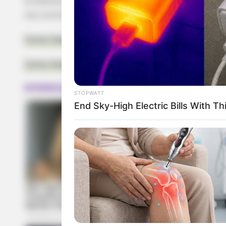
artesanal, não se esqueça de deixar um comentá
nos conte quais são as suas outras dúvidas sobr
Como Fazer Enfeite de Porta em EVA – Ursinha P
Como Fazer Capa para Caderno em EVA – Elefant
STOPWATT
End Sky-High Electric Bills With Th