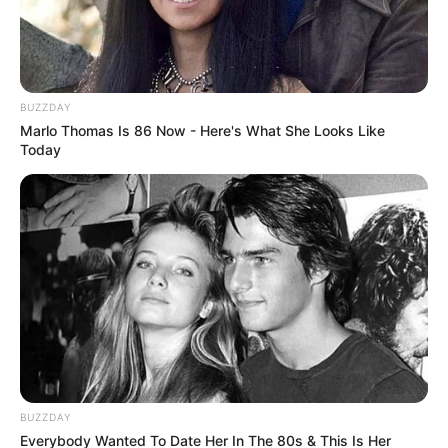
14. Ao finalizar com ponto baixíssimo, alongue
bem o fio, corte e faça os arremates do
BUZZDAY
acabamento. Com ajuda da agulha, passe o fio
Marlo Thomas Is 86 Now - Here's What She Looks Like
Today
até o centro da flor, onde está a sobra de fio do
círculo mágico.
BUZZDAY
Everybody Wanted To Date Her In The 80s & This Is Her