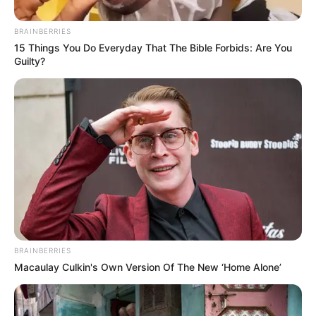
Material Necessário
Passo a Passo
BRAINBERRIES
Miolo da flor
15 Things You Do Everyday That The Bible Forbids: Are You
Pétalas da flor
Guilty?
5 Gráficos de Flor de Crochê
Gráfico 1
Gráfico 2
Gráfico 3
Gráfico 4
Gráfico 5
Flor de Crochê Passo a Passo
Material Necessário
Linhas para crochê
BRAINBERRIES
Agulha para crochê de 2.5 mm
Macaulay Culkin's Own Version Of The New ‘Home Alone’
Pérola ou botão para dar acabamento
Tesoura