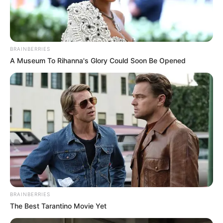
BRAINBERRIES
A Museum To Rihanna's Glory Could Soon Be Opened
BRAINBERRIES
The Best Tarantino Movie Yet
Fonte:
Euro Roma