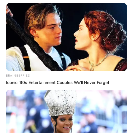
Fonte:
Euro Roma
Gráfico 3
BRAINBERRIES
Iconic '90s Entertainment Couples We'll Never Forget