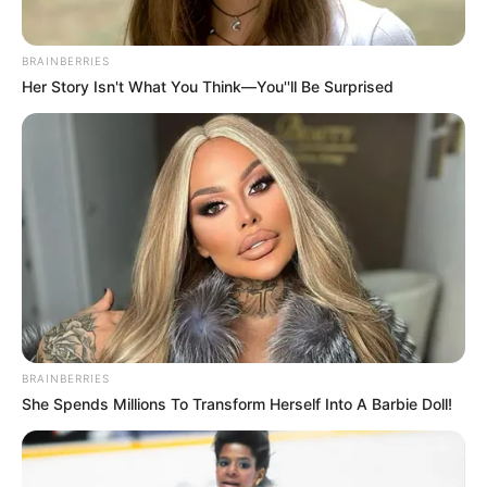
BRAINBERRIES
Her Story Isn't What You Think—You''ll Be Surprised
BRAINBERRIES
She Spends Millions To Transform Herself Into A Barbie Doll!