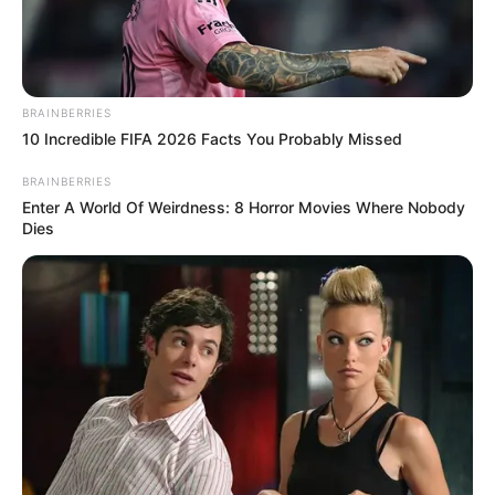
BRAINBERRIES
10 Incredible FIFA 2026 Facts You Probably Missed
BRAINBERRIES
Enter A World Of Weirdness: 8 Horror Movies Where Nobody
Dies
Uma ótima dica de decoração para a casa ou
para objetos de uso pessoal é a
flor de crochê
.
São vários modelos e cores que você pode
combinar com almofadas,
tapetes
,
centros de
mesa
, panos de prato, potes, colchas e toalhas.
Ou, ainda, aplicar em tiaras, blusas, presilhas,
brincos,
colares
, cadernos, agendas, marcadores