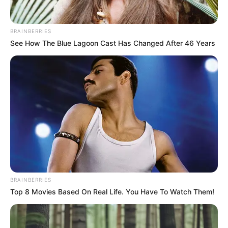
BRAINBERRIES
See How The Blue Lagoon Cast Has Changed After 46 Years
3. O próximo passo é fazer três correntes. Pule
dois pontos de base e prenda com ponto baixo.
Repita esse passo até completar a volta
finalizando com ponto baixíssimo no pé da
correntinha final dessa volta.
BRAINBERRIES
Top 8 Movies Based On Real Life. You Have To Watch Them!