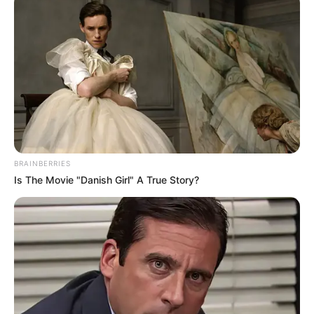
Gráfico 4
Fonte:
Euro Roma
Gráfico 5
BRAINBERRIES
Is The Movie "Danish Girl" A True Story?