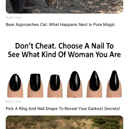
aplicando uma conta, um botão ou uma pérola.
Flor de Fuxico com Pétalas Finas –
BUZZ DAY
Tutorial em Vídeo
Bear Approaches Cat: What Happens Next Is Pure Magic
BUZZ DAY
Pick A Ring And Nail Shape To Reveal Your Darkest Secrets!
Link
do vídeo no YouTube:
Passo a Passo – Flor de
fuxico com pétalas