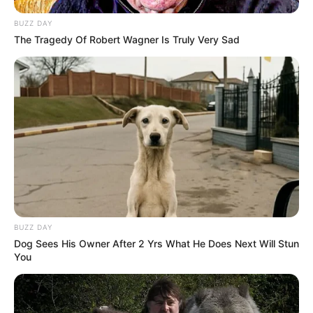
BUZZ DAY
The Tragedy Of Robert Wagner Is Truly Very Sad
BUZZ DAY
Dog Sees His Owner After 2 Yrs What He Does Next Will Stun
You