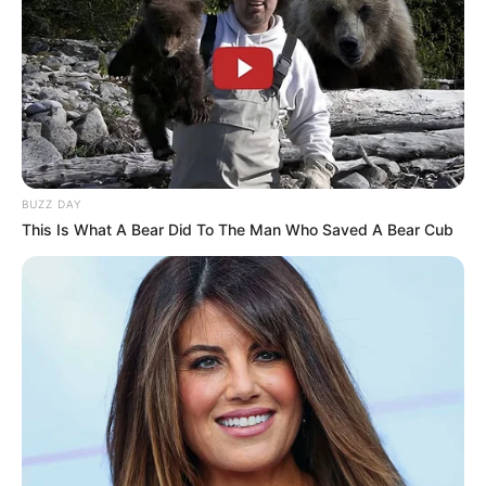
BUZZ DAY
This Is What A Bear Did To The Man Who Saved A Bear Cub