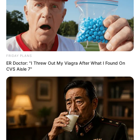
FRIDAY PLANS
ER Doctor: "I Threw Out My Viagra After What I Found On
CVS Aisle 7"