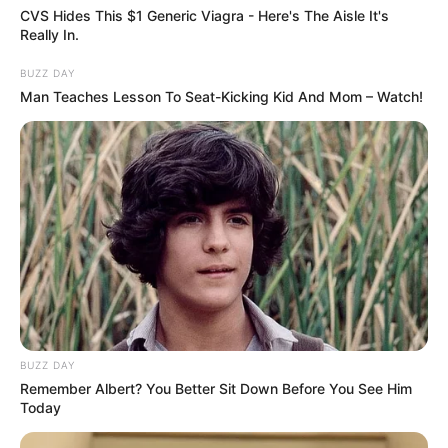
Está perfeito. Fácil e simples de se entender e fica
CVS Hides This $1 Generic Viagra - Here's The Aisle It's
muito bonita no final. Enviarei o passo a passo para
Really In.
meu bog mas preciso de sua autorização. Por favor
BUZZ DAY
me envie a resposta para o meu e-mail leliane@pop
Man Teaches Lesson To Seat-Kicking Kid And Mom – Watch!
.com.br.
raquel
há 15 anos
que lindo! adoro fuxico e com certeza vou fazer.
obrigada.
salete
há 15 anos
pode ser com tecido de cetim
bruna
há 15 anos
BUZZ DAY
Remember Albert? You Better Sit Down Before You See Him
ameeeei
Today
ana
há 15 anos