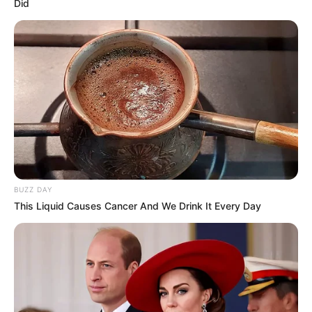
Did
Nerivalda gomes
há 16 anos
Obrigada gostei bastante e como voce ensima fazer
flor de fuxico parabéns
Um abraaço
Nerivalda gomes
há 16 anos
Obrigada gostei bastante e como voce ensima fazer
flor de fuxico parabéns
Um abraaço.
BUZZ DAY
Valéria
há 16 anos
This Liquid Causes Cancer And We Drink It Every Day
Nunca tinha feito, fuxico e acho a coisa mais fofa, só
fiqeui com uma duvida, eu faço cada petala separada
e depois junto tudo ou com a mesma linha vou
fazendo as outras?