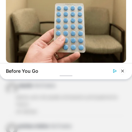
adorei,sou apaixonada por flores de qualquer forma
um grande abraço
vania marize freire machado
há 15 anos
gostaria receber as novidades em artesanatos
claudia
há 15 anos
FRIDAY PLANS
Before You Go
parabéns, seus trabalhos sáo maravilhosos.
Pfizer's Worst Nightmare: Men Canceling $80 Prescriptions
For This 87¢ Blue Pill Hack
claudia
há 15 anos
adorei, amo de paixão artesanato principalmente
fuxico..
um abraço.
andrea crisitna
há 15 anos