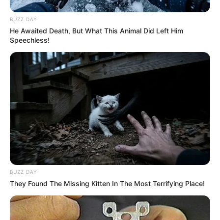
BUZZ DAY
He Awaited Death, But What This Animal Did Left Him
Speechless!
Deixe seu comentário
48 Comentários
BUZZ DAY
denizesilva de paulado nascimento
há 17 anos
They Found The Missing Kitten In The Most Terrifying Place!
BOA TARDE! gosti muito passa passo do fuxico mais
gostaria de ter flor de fuxico fechada