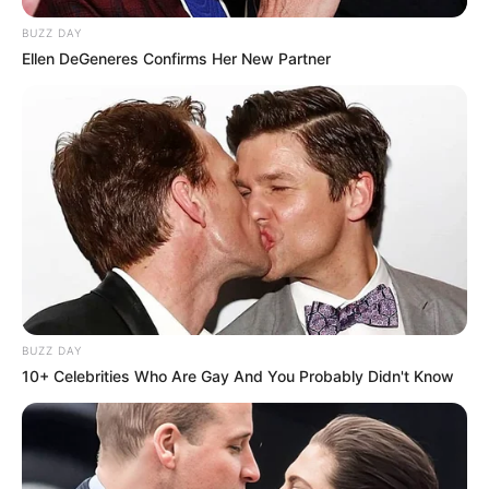
BUZZ DAY
Ellen DeGeneres Confirms Her New Partner
BUZZ DAY
10+ Celebrities Who Are Gay And You Probably Didn't Know