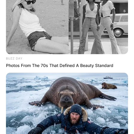
Facebook
Twitter
Pinterest
Share
Revista Artesanato
07/01/2010
Recomendados para você
BUZZ DAY
Photos From The 70s That Defined A Beauty Standard
Como fazer um colar de
fuxico
Outro modelo de flor de
fuxico passo a passo