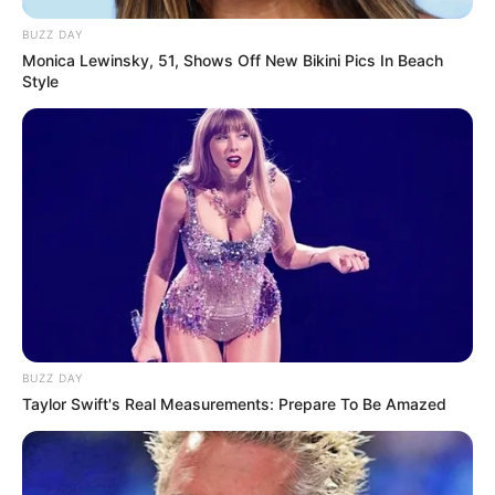
BUZZ DAY
Monica Lewinsky, 51, Shows Off New Bikini Pics In Beach
Style
BUZZ DAY
Taylor Swift's Real Measurements: Prepare To Be Amazed