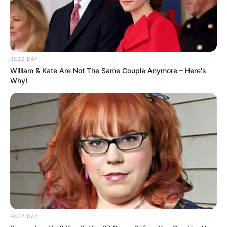
juliadita
há 16 anos
muito..muito lindas um colirio para meus olhos bjos
Juliana
há 16 anos
BUZZ DAY
Adorei como é fácil, gostaria se fosse possível
William & Kate Are Not The Same Couple Anymore – Here's
Why!
mandarem mais exemplos para meu e mail desde já
agradeço um abraço pessoal…
Cassia
há 16 anos
Ja conheço essa forma de fazer fuxico .
Poderia me mandar outros modelos !
Desde já agradeço .
Bjks ♥
amanda gabi
há 16 anos
BUZZ DAY
eu aclo fuxico um artezanato muito interesante.