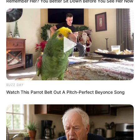
Remember Her? You Better Sit Down Before You See Her Now
eu gostaria de aprender otros modelos !!!!!
deis de piquena teve o enterese de aprender fuxico,
poderia me mandar uns modelos diferentes??eu
agradesso muito
BJS
JFernando Gemin
há 16 anos
Muito bom e criativo o artesanato aqui exposto,
parabéns.
BUZZ DAY
roberta
há 16 anos
Watch This Parrot Belt Out A Pitch-Perfect Beyonce Song
ah gostei mais poderia ter umas coisas so um
pouquinho mais faceis mais amei
danielle
há 15 anos
adorei muito e facil! fiz uma pra minha filha!