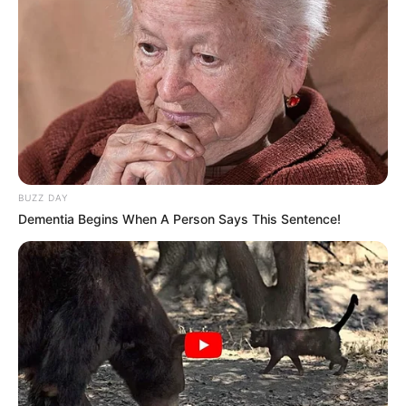
aproximadamente 5 cm de diâmetro.
Passo 2. Dobre o círculo ao meio por duas vezes;
alinhave a parte aberta do triângulo unindo as
camadas de tecido dobrado.
Passo 3. Puxe a linha para franzir e formar a
pétala pontuda. Arremate.
BUZZ DAY
Dementia Begins When A Person Says This Sentence!
Passo 4. Faça as outras pétalas que irão compor
a flor de fuxico.
Passo 5. Junte as cinco pétalas que você fez e
faça o arremate.
Passo 6. Arrume a sua flor de fuxico. Se sentir
necessidade, faça o acabamento do miolo