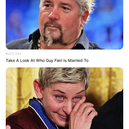
BUZZ DAY
Take A Look At Who Guy Fieri Is Married To