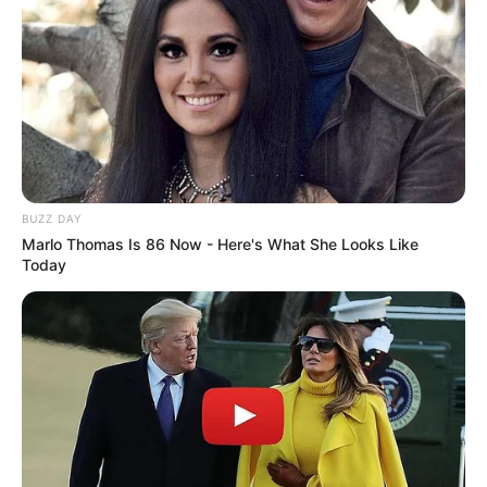
BUZZ DAY
Marlo Thomas Is 86 Now - Here's What She Looks Like
Today
Como fazer Papai Noel de fuxico
Flor de Fuxico com Pétalas Finas