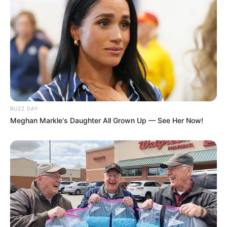
BUZZ DAY
Meghan Markle's Daughter All Grown Up — See Her Now!