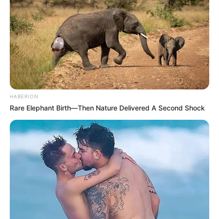
Se você gostou da dessa
flor de fuxico com
pétalas finas
, deixe o seu recado, vamos adorar
ouvir a sua opinião sobre a arte com tecido.
Veja também:
Flores de Fuxico – Ideias Lindas e Criativas
HABERION
Flores de Tecido – Guia Absolutamente Completo
Rare Elephant Birth—Then Nature Delivered A Second Shock