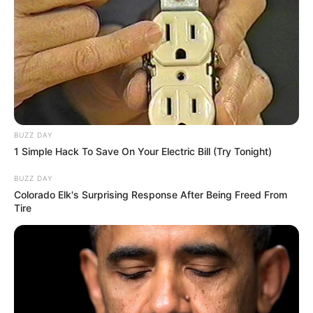
Aline
há 17 anos
olá! gostei mto desse modelo de flor, eu faço
chaveiros com as flores de fuxico!!! mto legal esse
modelo!!!
Jane
há 17 anos
BUZZ DAY
Gostei muinto do seu artesanatao
1 Simple Hack To Save On Your Electric Bill (Try Tonight)
RONIVANIA DE SOUSA
há 17 anos
BUZZ DAY
Colorado Elk's Surprising Response After Being Freed From
Tô rosa choque!!!vcs realmente capricharam me
Tire
mantenha informada das novidades.
Maria de Lourdes Lopes
há 17 anos
Muito bom.não conhecia esse modelo,adorei.