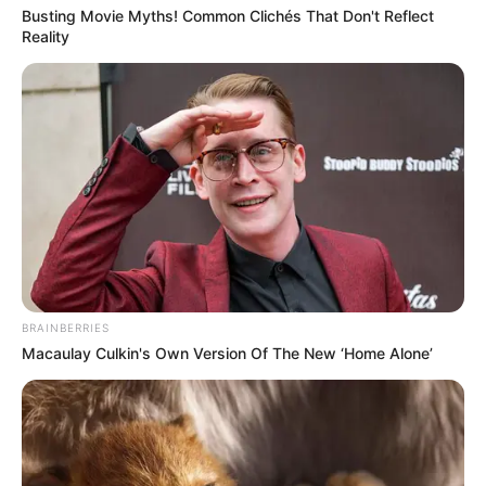
Busting Movie Myths! Common Clichés That Don't Reflect
Reality
Fonte: www.gazeta-shqip.com
Você encontra muitos conteúdos no YouTube que
podem te dar alguma noção de como fazer
forminhas, mas pena que muitas técnicas
ensinadas por aí não geram bons resultados a
ponto das peças poderem ser vendidas. Esse tipo
BRAINBERRIES
de aprendizado se baseia em:
Macaulay Culkin's Own Version Of The New ‘Home Alone’
erros e acertos;
testes sem fim;
gasto excessivo de tempo;