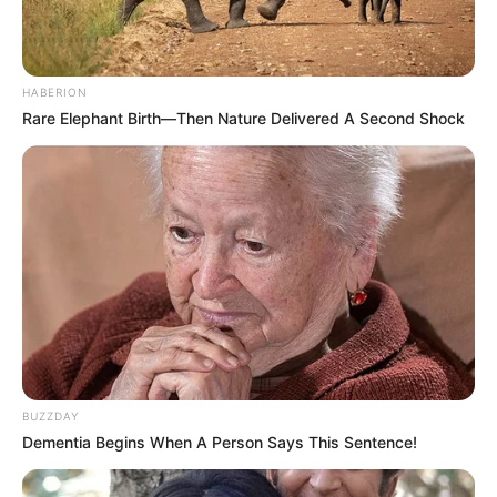
HABERION
Rare Elephant Birth—Then Nature Delivered A Second Shock
BUZZDAY
Dementia Begins When A Person Says This Sentence!