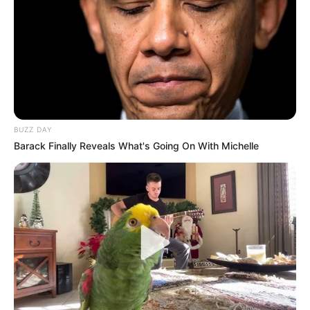
BUZZ DAY
Barack Finally Reveals What's Going On With Michelle
Fonte: www.casuarinas.com.br
As forminhas também podem aparecer de
maneira mais sutil, nas cores presentes em
pequenos detalhes que compõem a mesa de