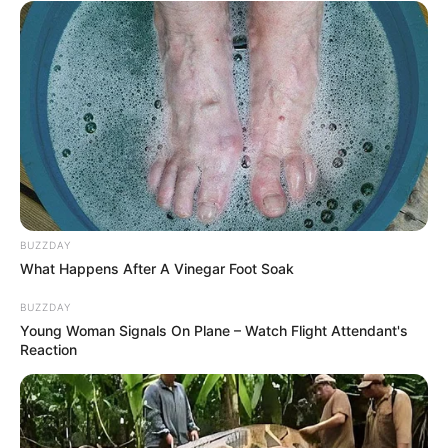
Fonte: www.casamentos.com.br
Uma das maneiras de compor uma bela mesa é
BUZZDAY
What Happens After A Vinegar Foot Soak
harmonizando as tonalidades dos itens
utilizados, usando, por exemplo, gradações
BUZZDAY
diferentes para a mesma cor.
Young Woman Signals On Plane – Watch Flight Attendant's
Reaction