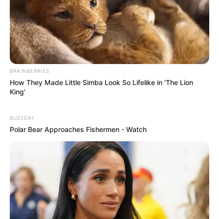
desperdício de matéria prima;
conhecimento superficial.
Conclusão:
BRAINBERRIES
How They Made Little Simba Look So Lifelike in 'The Lion
Produtos mal acabados;
King'
incerteza nas vendas;
BUZZDAY
falta de foco;
Polar Bear Approaches Fishermen - Watch
falta de esclarecimentos às suas maiores
dúvidas.
Certamente existe uma opção melhor…
2 ª Opção – Faça um Treinamento Completo e
Garantido