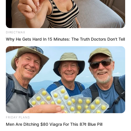
de festas e casamentos.
Com a Fórmula do Sucesso com Forminhas para
Doces você será capaz de produzir vários
modelos
DIRECTMAX
desse artesanato
que faz muito sucesso em
Why He Gets Hard In 15 Minutes: The Truth Doctors Don't Tell
todas as partes do mundo.
FRIDAY PLANS
Men Are Ditching $80 Viagra For This 87¢ Blue Pill