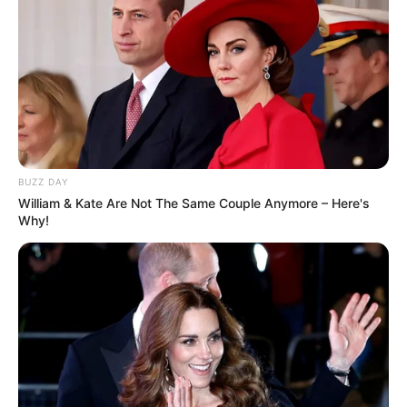
BUZZ DAY
William & Kate Are Not The Same Couple Anymore – Here's
Why!
Naquela época, muitas pessoas se
encantaram com o trabalho dela, uma grande
parte queria aprender aquele artesanato.
Sabendo que o mercado de festas tem espaço
para todo mundo, e não dando conta de tanta