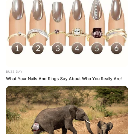
http://noivablog.com.br/site/flores-em-meio-
aos-doces/
BUZZ DAY
What Your Nails And Rings Say About Who You Really Are!