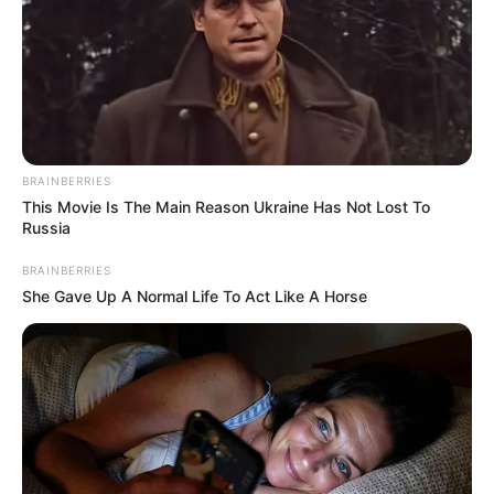
BRAINBERRIES
This Movie Is The Main Reason Ukraine Has Not Lost To
Russia
BRAINBERRIES
O Brasil é um dos países em que mais se faz festa
She Gave Up A Normal Life To Act Like A Horse
no mundo. Por isso, quem trabalha com festas e
eventos não sofre com a falta de clientes mesmo
em tempos difíceis na economia. Você sabia
que
fazer forminhas para doces
é uma ótima
maneira de entrar com tudo nesse mercado? Isso
mesmo! Esse é um artesanato de venda