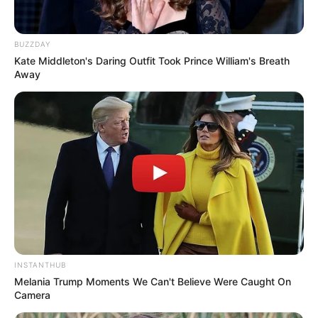
demanda por cursos, ela então começou a pensar
em uma forma eficaz de ensinar o que ela sabia a
um maior número de pessoas.
BUZZDAY
Kate Middleton's Daring Outfit Took Prince William's Breath
Away
INSTANTHUB
Melania Trump Moments We Can't Believe Were Caught On
Camera
Então, depois de muito trabalho, a Marcely criou