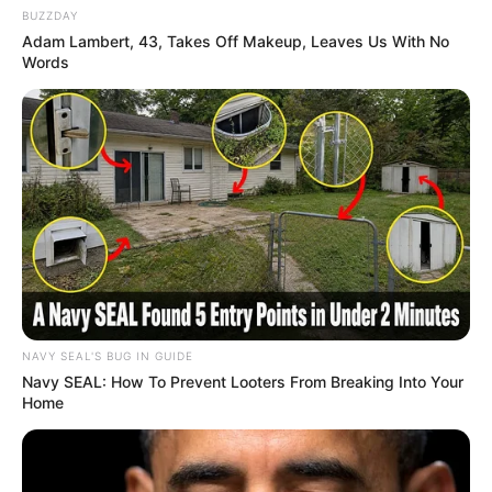
BUZZDAY
Adam Lambert, 43, Takes Off Makeup, Leaves Us With No
Words
As forminhas personalizadas têm o poder de dar
cara novo aos doces tradicionais, como é o caso
do brigadeiro, o queridinho de todas as festas.
NAVY SEAL'S BUG IN GUIDE
Navy SEAL: How To Prevent Looters From Breaking Into Your
Home