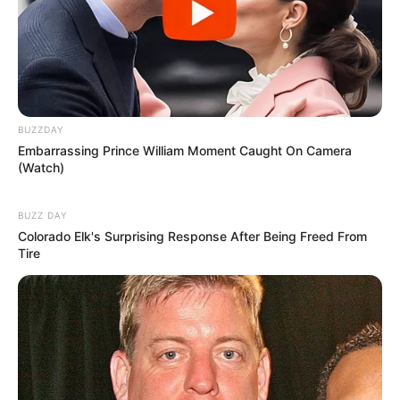
Está esperando o que? Conheça agora o curso de
forminhas para doces, clique no botão abaixo:
BUZZDAY
Embarrassing Prince William Moment Caught On Camera
(Watch)
BUZZ DAY
Colorado Elk's Surprising Response After Being Freed From
Tire
Você viu que é possível aprender aprender sozinho
a arte de fazer forminhas, certo? Mas também
viu que esse pode não ser o melhor caminho para
quem deseja fazer as coisas de forma mais