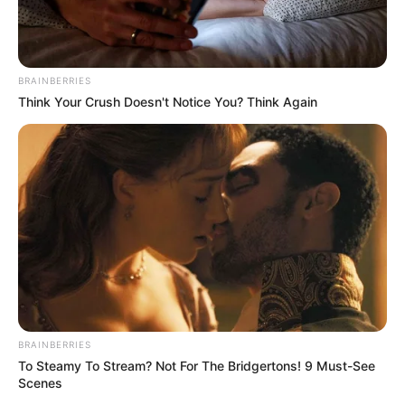
garantida.
Mas o que muitas pessoas se perguntam é
“como
fazer forminhas adequadas para vender”
?
BRAINBERRIES
Think Your Crush Doesn't Notice You? Think Again
As forminhas feitas sem muita técnica
podem ficar lindas na decoração de um pequeno
evento de família, mas será que elas são boas o
suficiente a ponto de poderem ser usadas na
decoração de grandes festas?
BRAINBERRIES
To Steamy To Stream? Not For The Bridgertons! 9 Must-See
Scenes