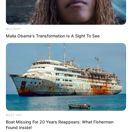
aprender a fazer:
BUZZDAY
Malia Obama's Transformation Is A Sight To See
BUZZ DAY
Com essa enorme variedade, além de casamentos,
Boat Missing For 20 Years Reappears: What Fishermen
você também poderá atender a pedidos para
Found Inside!