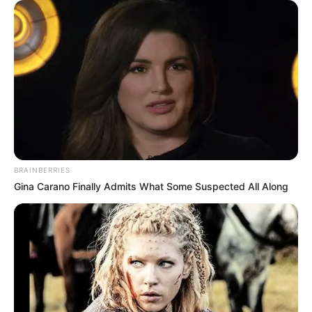
BRAINBERRIES
Nas próximas linhas você vai descobrir como
Gina Carano Finally Admits What Some Suspected All Along
parar de perder tempo com tentativas
frustradas e começar a ganhar dinheiro
trabalhando em casa, produzindo e vendendo
forminhas para doces
.
Índice