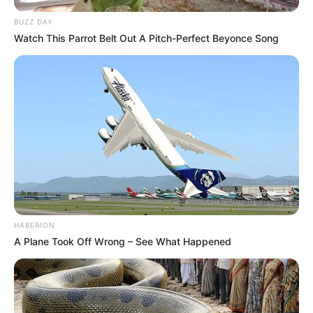
doces.
BUZZ DAY
Watch This Parrot Belt Out A Pitch-Perfect Beyonce Song
HABERION
A Plane Took Off Wrong – See What Happened