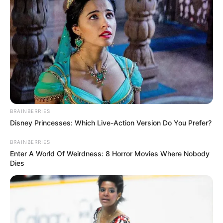
BRAINBERRIES
Disney Princesses: Which Live-Action Version Do You Prefer?
Todo produto que você fizer precisa ter
qualidade igual ou superior aos que são já
BRAINBERRIES
existem no mercado. Assim, é
Enter A World Of Weirdness: 8 Horror Movies Where Nobody
Dies
fundamental conhecer as técnicas certas para
não desperdiçar tempo e matéria prima. Há dois
caminhos para aprender a confeccionar
forminhas, veja só: