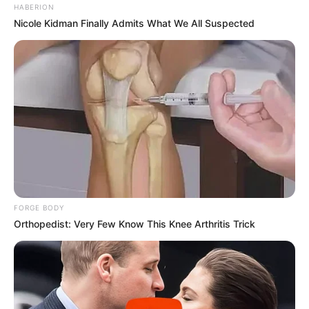
HABERION
Nicole Kidman Finally Admits What We All Suspected
Para o mercado de festas não há crise
, pois as
pessoas continuam casando e comemorando,
independente da situação econômica e
política do país;
As forminhas estão presente em todos os
FORGE BODY
tipos de festas
, sejam elas de papel ou tecido;
Orthopedist: Very Few Know This Knee Arthritis Trick
Entrar para o mercado de festas e eventos é a
sua chance de
trabalhar por conta própria;
Esse é um trabalho muito lucrativo
, que
oferece uma ótima margem de lucro.