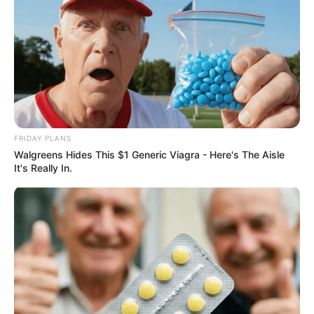
5. Cropped
Escolhemos um modelo de um cropped bem
FRIDAY PLANS
simples para que você não encontre grandes
Walgreens Hides This $1 Generic Viagra - Here's The Aisle
It's Really In.
dificuldades na hora da produção.