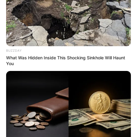
Ele também pode ser utilizado como porta
copos, por exemplo.
BUZZDAY
What Was Hidden Inside This Shocking Sinkhole Will Haunt
You
3. Tapete
Existem vários tipos de tapetes de crochê.
Separamos um para você que é iniciante começar
a fazer agora mesmo.