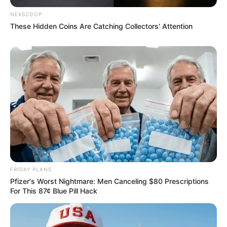
NEXSCOOP
These Hidden Coins Are Catching Collectors' Attention
4. Caminho de mesa
Uma outra forma de começar a treinar o crochê é
fazendo um bonito e simples caminho de mesa
para sua casa.
FRIDAY PLANS
Pfizer's Worst Nightmare: Men Canceling $80 Prescriptions
For This 87¢ Blue Pill Hack