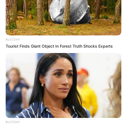
5 Peças simples de crochê para iniciantes
1. Bico de crochê
2. Quadradinhos
3. Tapete
4. Caminho de mesa
5. Cropped
BUZZDAY
Tourist Finds Giant Object In Forest Truth Shocks Experts
Materiais básicos e como escolher
cada item
BUZZDAY