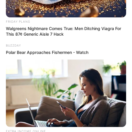
Veja como fazer esse ponto no vídeo abaixo:
FRIDAY PLANS
Walgreens Nightmare Comes True: Men Ditching Viagra For
This 87¢ Generic Aisle 7 Hack
BUZZDAY
Polar Bear Approaches Fishermen - Watch
2. Ponto baixo (Pb)
Esse ponto é utilizado em peças que precisam ser
mais firmes, pois ele tem a trama mais fechada.
Aprenda a fazer o ponto baixo no tutorial a
seguir:
EXTRA INCOME ONLINE