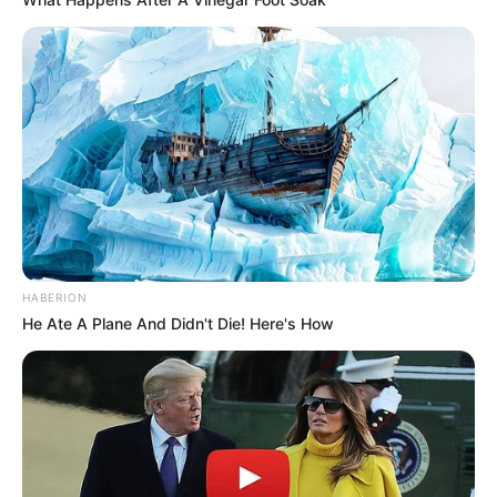
Gráficos e receitas para crochê
Todo mundo que tem alguma certa curiosidade
HABERION
no crochê já deve ter parado para se perguntar
He Ate A Plane And Didn't Die! Here's How
sobre os gráficos e as receitas. Como ler? Como
utilizá-los no trabalho?
Os gráficos são esquemas que usam símbolos,
seja de pontos ou de instruções. As receitas, por
sua vez, são uma descrição por escrito de um