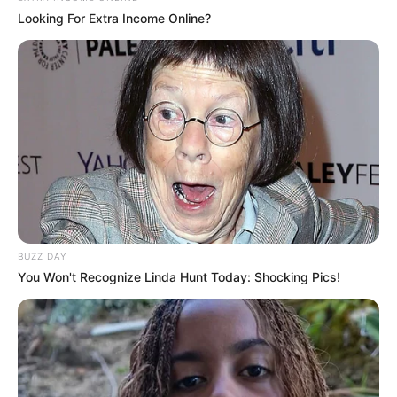
Looking For Extra Income Online?
3. Ponto baixíssimo (Pbx)
BUZZ DAY
Esse não é um ponto visível no trabalho. Sua
You Won't Recognize Linda Hunt Today: Shocking Pics!
utilidade é dar acabamento nas peças, fazer
arremates, bordas e unir carreiras.
Veja como fazê-lo: