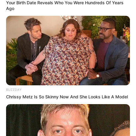
Your Birth Date Reveals Who You Were Hundreds Of Years
Ago
BUZZDAY
Chrissy Metz Is So Skinny Now And She Looks Like A Model