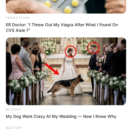
FRIDAY PLANS
ER Doctor: "I Threw Out My Viagra After What I Found On
Pratique muito todas essas técnicas e dicas de
CVS Aisle 7"
crochê para iniciantes
, porque com certeza você
vai progredir a aprender a fazer peças incríveis.
Está animada para começar a fazer crochê? Qual
peça você vai fazer primeiro? Conta pra gente nos
comentários.
Veja também:
Tapetes de Crochê – Guia Absolutamente
Completo
BUZZDAY
4 Pontos de Crochê Passo a Passo Para Iniciantes
My Dog Went Crazy At My Wedding — Now I Know Why
BUZZ DAY