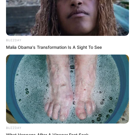
BUZZDAY
Malia Obama's Transformation Is A Sight To See
4. Ponto alto (Pa)
O ponto alto tem uma trama mais aberta, ao
contrário do ponto baixo. Ele é indicado para a
produção de peças mais moles e macias.
Aprenda como fazê-lo no vídeo abaixo:
BUZZDAY
What Happens After A Vinegar Foot Soak