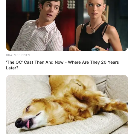
Fonte:
Pix Stats
8. Jogo de banheiro com flor brinco de princesa
BRAINBERRIES
'The OC' Cast Then And Now - Where Are They 20 Years
Later?