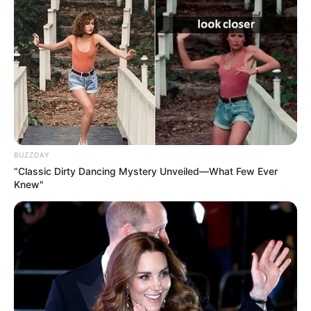
barbante mesclado
10. Jogo de banheiro branco com flores
alaranjadas
11. Jogo de banheiro com barbante preto, flores
e folhagens
12. Jogo de banheiro em tons de rosa
13. Jogo de banheiro branco com biquinho verde
e detalhes floridos
14. Jogo de banheiro com barbantes azul e
branco
BUZZDAY
15. Jogo de banheiro com barbante cinza e
“Classic Dirty Dancing Mystery Unveiled—What Few Ever
flores mescladas
Knew"
16. Jogo de banheiro com barbante cru
17. Jogo de banheiro com barbante marsala e
flores brancas
4 Jogos de Banheiro com Gráficos – Passo a
Passo
Modelo 1
Modelo 2
Modelo 3