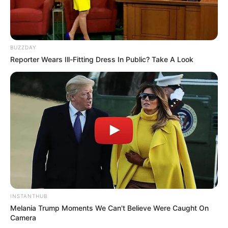
BUZZDAY
Reporter Wears Ill-Fitting Dress In Public? Take A Look
Fonte:
Pix Stats
5. Jogo de banheiro branco e vermelho em forma
de flor
INSTANTHUB
Melania Trump Moments We Can't Believe Were Caught On
Camera