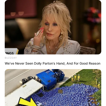
BUZZDAY
We’ve Never Seen Dolly Parton's Hand, And For Good Reason
Veja também: