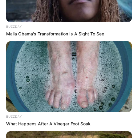
BUZZDAY
Malia Obama's Transformation Is A Sight To See
Fonte:
República das Artes
BUZZDAY
What Happens After A Vinegar Foot Soak
15. Jogo de banheiro com barbante cinza e flores
mescladas