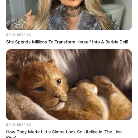
BRAINBERRIES
She Spends Millions To Transform Herself Into A Barbie Doll!
Fonte:
Melanina Artes- Idy Oliveira
11. Jogo de banheiro com barbante preto, flores e
folhagens
BRAINBERRIES
How They Made Little Simba Look So Lifelike in 'The Lion
King'