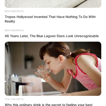
BRAINBERRIES
Tropes Hollywood Invented That Have Nothing To Do With
Reality
BRAINBERRIES
46 Years Later, The Blue Lagoon Stars Look Unrecognizable
Fonte:
Seu lar mais doce
9. Jogo de banheiro vermelho com flores em
barbante mesclado
CTA FAVORITE
Why this ordinary drink is the secret to feeling your best