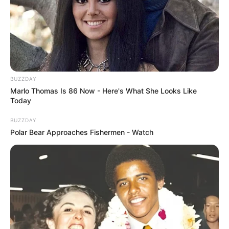
BUZZDAY
Marlo Thomas Is 86 Now - Here's What She Looks Like
Today
Fonte:
Pinquity.net
BUZZDAY
2. Jogo de banheiro de coruja
Polar Bear Approaches Fishermen - Watch