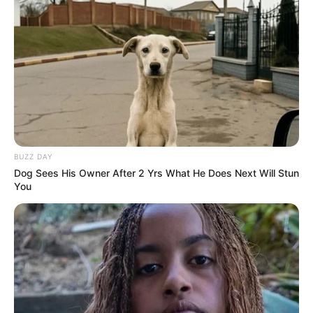
BUZZ DAY
Dog Sees His Owner After 2 Yrs What He Does Next Will Stun
You
Fonte:
Leilarts
14. Jogo de banheiro com barbantes azul e branco