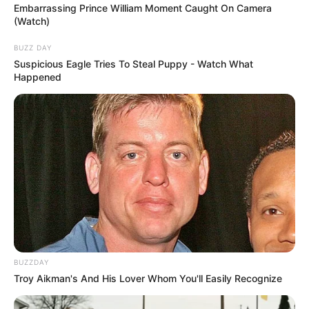
Embarrassing Prince William Moment Caught On Camera
(Watch)
BUZZ DAY
Suspicious Eagle Tries To Steal Puppy - Watch What
Happened
Fonte:
Arte e Manha Ateliê
13. Jogo de banheiro branco com biquinho verde e
detalhes floridos
BUZZDAY
Troy Aikman's And His Lover Whom You'll Easily Recognize