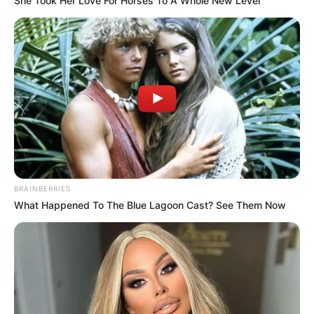
She Took Her Love For Horses To A Whole New Level
Fonte:
Ana Paula Arte em Crochê
10. Jogo de banheiro branco com flores
alaranjadas
BRAINBERRIES
What Happened To The Blue Lagoon Cast? See Them Now