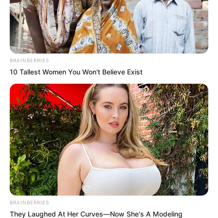
Lembrancinha.net
BRAINBERRIES
10 Tallest Women You Won't Believe Exist
BRAINBERRIES
Lembrancinha.net
They Laughed At Her Curves—Now She's A Modeling