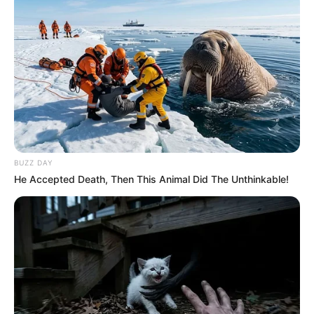
Lembrancinha.net
BUZZ DAY
He Accepted Death, Then This Animal Did The Unthinkable!