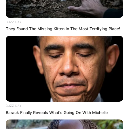
Lembrancinha.net
BUZZ DAY
They Found The Missing Kitten In The Most Terrifying Place!
BUZZ DAY
Barack Finally Reveals What's Going On With Michelle