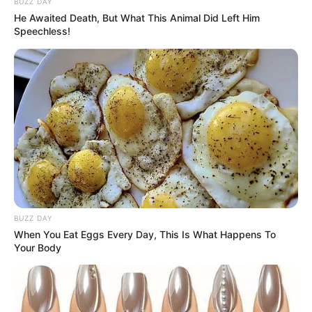
BUZZ DAY
He Awaited Death, But What This Animal Did Left Him
Speechless!
Agora que você já sabe como fazer algumas
lembrancinhas de Dia dos Pais para educação
infantil
, que tal conferir alguns modelos para se
inspirar? Continue a leitura e confira tudo o que
separamos para você!
O que dar de lembrancinha de Dia dos
Pais?
BUZZ DAY
When You Eat Eggs Every Day, This Is What Happens To
Existem muitas
ideias de lembrancinhas para o
Your Body
Dia dos Pais
, com vários materiais diferentes e de
maneiras bem simples. Você poderá usar feltro,
TNT, MDF e materiais reciclados, tudo dependerá