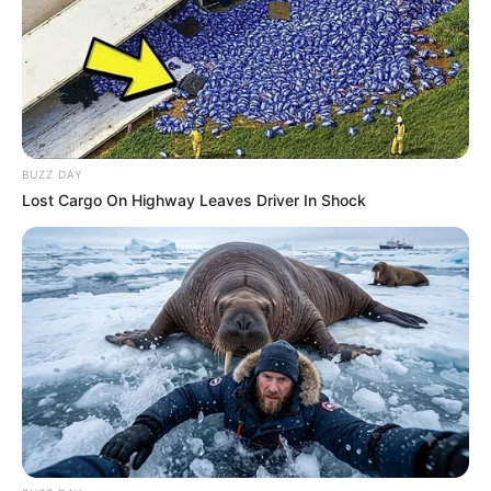
Pais fácil
!
BUZZ DAY
Lost Cargo On Highway Leaves Driver In Shock