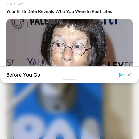
BUZZ DAY
Your Birth Date Reveals Who You Were In Past Lifes
Lembrancinha.net
Before You Go
BUZZ DAY
You Won't Recognize Linda Hunt Today: Shocking Pics!