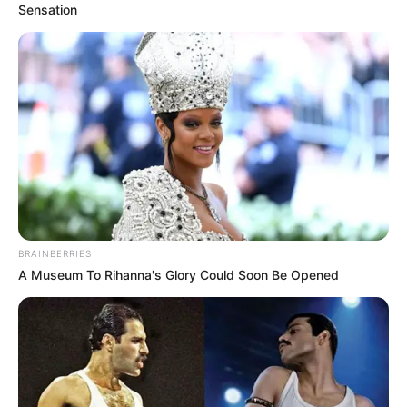
Sensation
Lembrancinha Dia dos Pais educação infantil
com EVA
O EVA é um material querido entre professores e
artesãos por sua facilidade em ser manipulado.
Mesmo com a tesourinha sem ponta, a criança
ainda consegue cortar e fazer algo especial para
o papai ou responsável.
BRAINBERRIES
A Museum To Rihanna's Glory Could Soon Be Opened