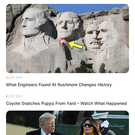
Também separamos dois tutoriais em vídeo
de
lembrancinha Dia dos Pais educação infantil
,
assim não faltarão opções para presentear!
Confira!
Veja também:
9 Moldes de Caixas de Papel para Presentes
Cartão para o Dia dos Pais: 30 Modelos para
Imprimir Gratuitamente
BUZZ DAY
What Engineers Found At Rushmore Changes History
Índice
BUZZ DAY
Qual é a origem da data do Dia dos Pais?
Coyote Snatches Puppy From Yard – Watch What Happened
Por que se comemora o Dia dos Pais em agosto?
Como fazer lembrancinha para o Dia dos Pais
passo a passo
O que dar de lembrancinha de Dia dos Pais?