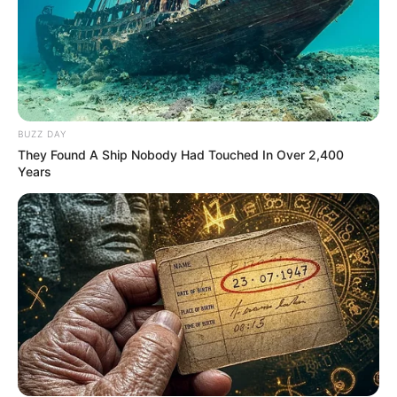
BUZZ DAY
Lembrancinha.net
They Found A Ship Nobody Had Touched In Over 2,400
Years