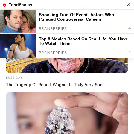
Lembrancinha Dia dos Pais
Educação Infantil: 50 Modelos
Fáceis de Fazer
BUZZ DAY
The Tragedy Of Robert Wagner Is Truly Very Sad