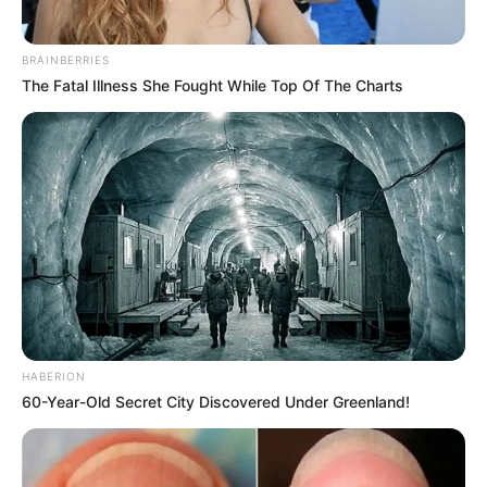
BRAINBERRIES
The Fatal Illness She Fought While Top Of The Charts
Dicas de Mulher
HABERION
60-Year-Old Secret City Discovered Under Greenland!