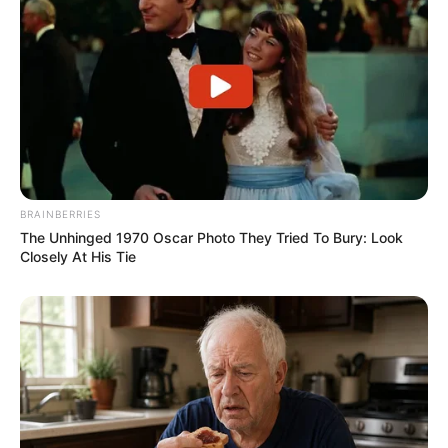
4) Sem puxar toda a tira, fica um espaço para
você passar novamente a tira maior, conforme
mostra a foto acima.
BRAINBERRIES
The Unhinged 1970 Oscar Photo They Tried To Bury: Look
Closely At His Tie