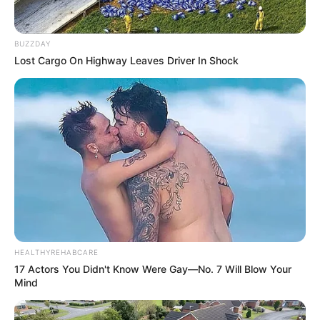
BUZZDAY
Lost Cargo On Highway Leaves Driver In Shock
1) Passe a fita envolta garrafa conforme
mostrado na foto acima, segurando no centro,
onde a fita de encontra.
HEALTHYREHABCARE
17 Actors You Didn't Know Were Gay—No. 7 Will Blow Your
Mind