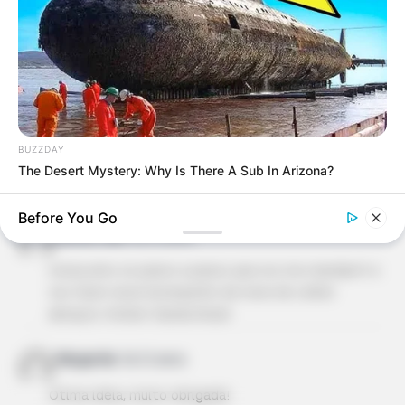
necessidades especiais e colocamos em pratica
tuas ideias!!!!
Wilma Fagundes
há 12 anos
Lindo trabalho, parabéns, bjos
BUZZDAY
Darcy oliveira
há 12 anos
The Desert Mystery: Why Is There A Sub In Arizona?
Boa ideia obrigada
Before You Go
danda rosa
há 12 anos
nossa amo os passo a passo que vcs me mandam!! e
vou fazer esse bonequinho de neve de colher.
abraços-Atelier Danda Brasil
Margarita
há 12 anos
Ótima ideia, muito obrigada!