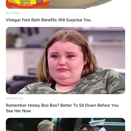
BUZZDAY
Vinegar Foot Bath Benefits Will Surprise You
Pedaço de fita grossa ou tira de tecido
Tesoura
Garrafa ou frasco com gargalo
Linha de costura
Agulha de costura
Argola e correntinha para chaveiro
Passo a passo
HABERION
Remember Honey Boo Boo? Better To Sit Down Before You
See Her Now