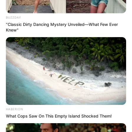
BUZZDAY
“Classic Dirty Dancing Mystery Unveiled—What Few Ever
Knew"
3) Depois, a mesma ponta deve ser passada por
dentro do “colarinho” da gravata, de baixo para
cima.
HABERION
What Cops Saw On This Empty Island Shocked Them!