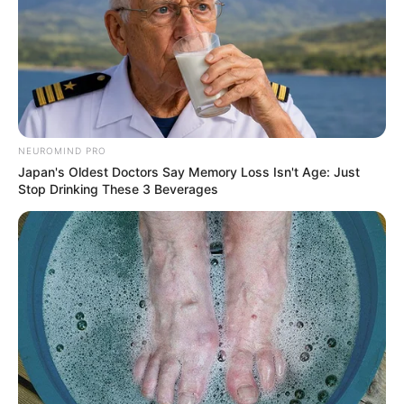
Deixe seu comentário
NEUROMIND PRO
Japan's Oldest Doctors Say Memory Loss Isn't Age: Just
Stop Drinking These 3 Beverages
20 Comentários
Dione Trigueiro
há 12 anos
Muito bonitinho e original
Maria Aquino dos Santos
há 12 anos
Bela lembrancinha reciclada parabéns.