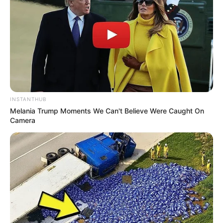
INSTANTHUB
Melania Trump Moments We Can't Believe Were Caught On
Camera
Ensinaremos um autêntico nó de gravata para
que seu trabalho fique impecável. A garrafa será
utilizada como apoio para a confecção do nó.