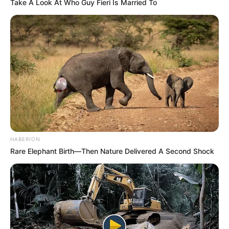
Take A Look At Who Guy Fieri Is Married To
HABERION
Rare Elephant Birth—Then Nature Delivered A Second Shock