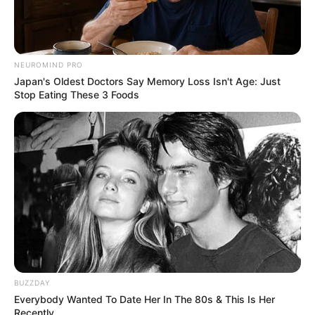
5) Agora corte as pontas em formato de “v”,
NEUROMIND PRO
dando o formato de uma gravata.
Japan's Oldest Doctors Say Memory Loss Isn't Age: Just
Stop Eating These 3 Foods
BUZZDAY
Everybody Wanted To Date Her In The 80s & This Is Her
6) Corte a parte de cima ao meio e costure para
Recently