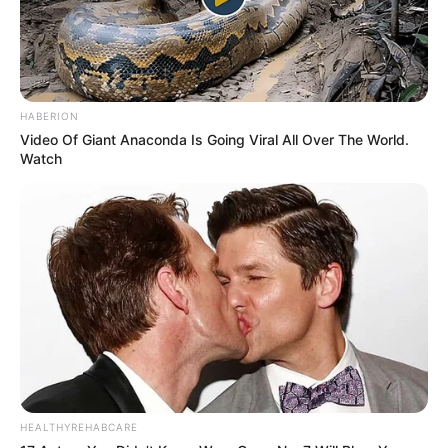
Facebook
Twitter
Pinterest
Share
HABERION
Video Of Giant Anaconda Is Going Viral All Over The World.
Watch
Mariana Barbosa
29/07/2015
Recomendados para você
Quadro Para o Dia das Mães
– Faça Você Mesmo
HEALTHYREHABCARE