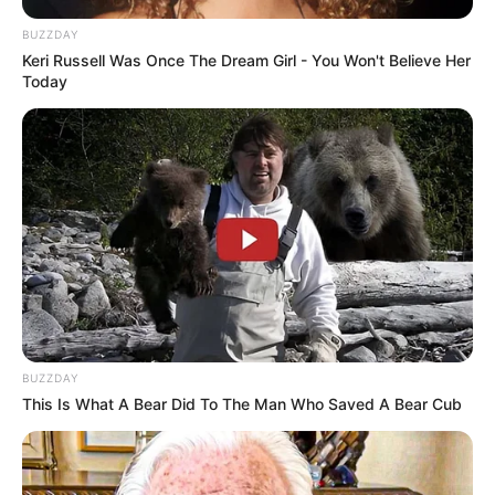
BUZZDAY
Keri Russell Was Once The Dream Girl - You Won't Believe Her
Today
BUZZDAY
This Is What A Bear Did To The Man Who Saved A Bear Cub