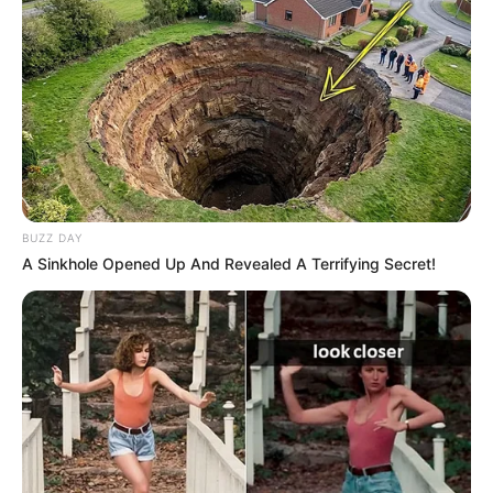
BUZZ DAY
2) Passe a ponta maior da tira por baixo da
A Sinkhole Opened Up And Revealed A Terrifying Secret!
menor, e depois por cima, voltando a tira maior
para a direção inicial, como pode ser observado
na foto abaixo.