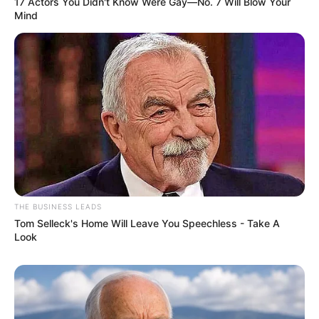
17 Actors You Didn't Know Were Gay—No. 7 Will Blow Your
Mind
Lindo Saquinho em
Formato de Coelhinho de
Páscoa
Corujinha feita com pinha e
feltro para incrementar sua
decoração
THE BUSINESS LEADS
Tom Selleck's Home Will Leave You Speechless - Take A
Look
Como fazer boneco de
neve com colheres de
plástico