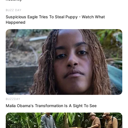
trás, colocando o anel para chaves. Se preferir,
BUZZ DAY
deixe a gravatinha com o colarinho, também
Suspicious Eagle Tries To Steal Puppy - Watch What
Happened
ficará uma graça!
BUZZDAY
Malia Obama's Transformation Is A Sight To See
Está pronta a sugestão de hoje. Aqui a estampa
utilizada foi o xadrez, mas você pode fazer