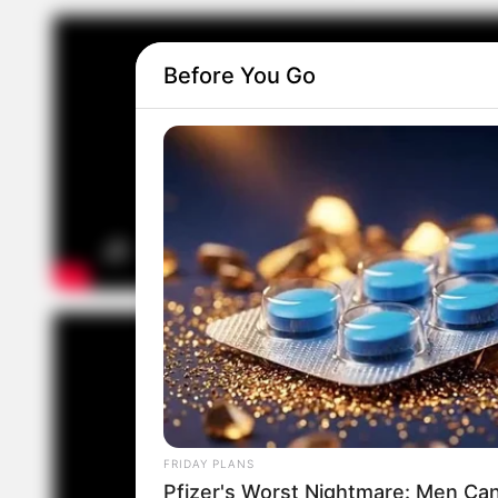
Before You Go
FRIDAY PLANS
Pfizer's Worst Nightmare: Men Ca