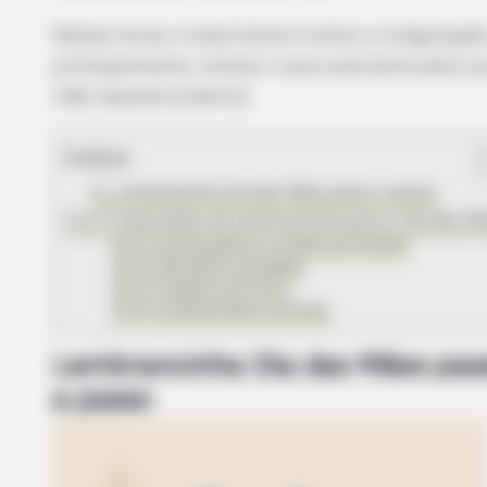
Nessas horas o importante é soltar a imaginação
principalmente, colocar o que você sente pela su
mãe naquele presente.
Índice
Lembrancinha Dia das Mães passo a passo
27 inspirações de lembrancinha para o Dia das M
Aromatizadores e sachês perfumados
Marcadores de página
Chaveiros de feltro
Lembrancinhas recicladas
Lembrancinha Dia das Mães pas
a passo