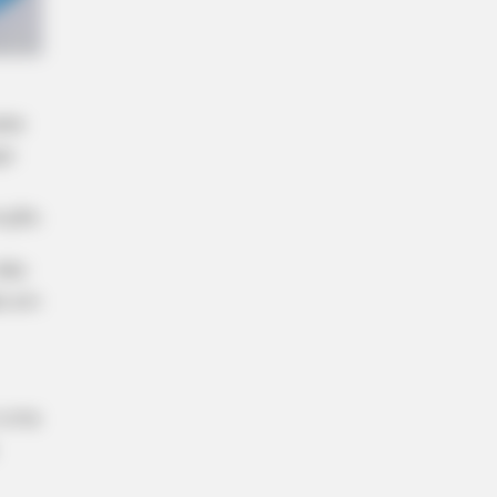
abe
go
ução.
mão
o em
 uma