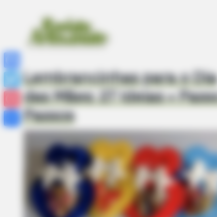
Lembrancinhas para o Dia
Facebook
das Mães: 27 Ideias + Pass
Twitter
Passos
Pinterest
Share