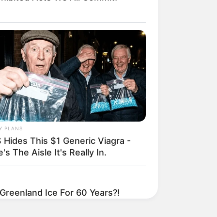
Y PLANS
 Hides This $1 Generic Viagra -
's The Aisle It's Really In.
reenland Ice For 60 Years?!