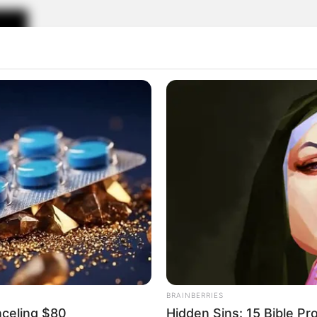
BRAINBERRIES
nceling $80
Hidden Sins: 15 Bible Pr