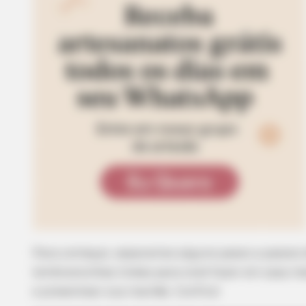
Para começar, separamos alguns passo a passos 
lembrancinhas lindas para você fazer em casa 
e presentear sua mamãe. Confira!