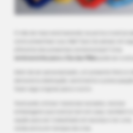
O mês de maio está batendo na porta e você já s
como presentear sua mãe? Que tal pensar em al
diferente dos presentes convencionais? Uma
lembrancinha para o Dia das Mães
pode ser a sol
Além de ser personalizado, um presente feito à 
demonstra dedicação, sentimento e preocupaçã
fazer algo original para o outro.
Você pode utilizar materiais variados, reciclar
embalagens que você já tem em casa, também é
opção para ser trabalhado em escolas e ter uma
renda extra em tempos de crise.