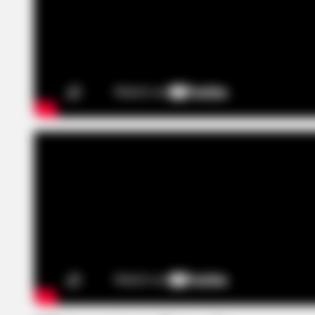
BUZZ DAY
Kate Middleton's Daring Outfit Too
Away