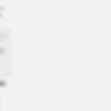
 e,
a
ães
so