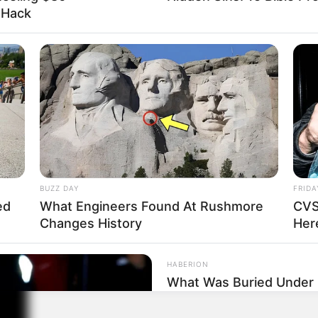
l Hack
BUZZ DAY
FRIDA
ed
What Engineers Found At Rushmore
CVS
Changes History
Here
HABERION
What Was Buried Under G