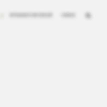


ARTESANATO EM CROCHÊ
CURSOS