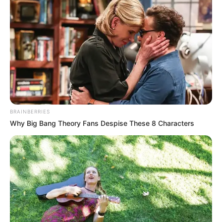
uma linda e divertida
lembrancinha para o dia
das mães
.
BRAINBERRIES
Why Big Bang Theory Fans Despise These 8 Characters