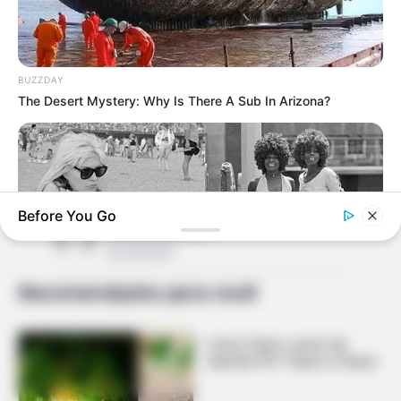
BUZZDAY
The Desert Mystery: Why Is There A Sub In Arizona?
Facebook
Twitter
Pinterest
Share
Before You Go
Mariana Barbosa
03/04/2017
Recomendados para você
BUZZ DAY
Como Fazer Lustre de
Photos From The 70s That Defined A Beauty Standard
Garrafa PET Passo a Passo