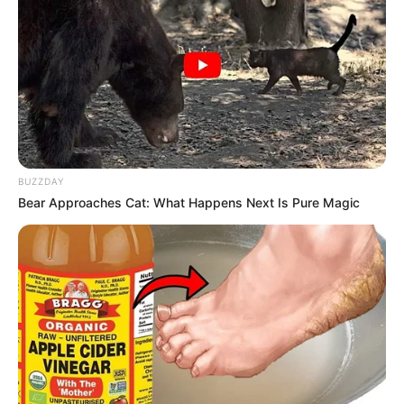
BUZZDAY
Bear Approaches Cat: What Happens Next Is Pure Magic
Com boas ideias e com vontade de colocar a mão
na massa, é possível criar uma
lembrancinha para
o dia das mães
linda, mesmo com orçamento
apertado. Continue com a gente e descubra como
fazer essa mágica acontecer!
Veja também:
Como fazer caixinha de presente com garrafa pet