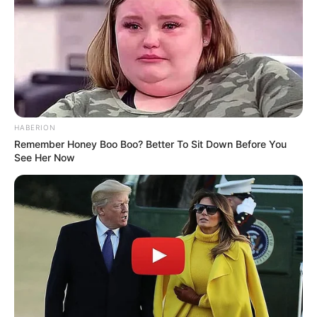
Cartolina ou papel sulfite para imprimir o
rótulo
Papel decorado (opcional)
Cola e avimentos (fita de cetim, flores
decorativas, contas)
HABERION
Remember Honey Boo Boo? Better To Sit Down Before You
Passo a Passo
See Her Now
1. Lave a garrafa com água e sabão e coloque-a
para escorrer.
2. Quando a garrafa estiver seca, faça uma
abertura que seja suficiente para inserir os
objetos.