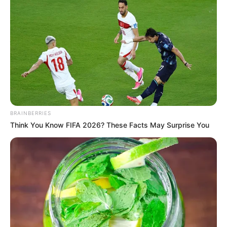
garrafa PET
,
ideia dedicada especialmente às
criaturas mais incríveis desse mundo!
Veja também:
9 Ideias de Artesanato com Tampinha de Garrafa
– Passo a Passo
9 Artesanatos com Garrafa PET (incríveis) para
BRAINBERRIES
Você fazer em Casa
Think You Know FIFA 2026? These Facts May Surprise You
Fonte:
andeverythingsweet