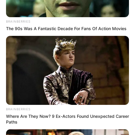
seja, o nome de todas as coisinhas que você
colocou dentro da garrafa: bucha, goma de
mascar e assim em diante.
BRAINBERRIES
The 90s Was A Fantastic Decade For Fans Of Action Movies
Para deixar o presente ainda mais mimoso,
você também pode acrescentar no verso uma
frase do tipo “fabricado e envasado com
amor” – o que nada mais é do que uma
paráfrase daquelas frases que vêm nos
rótulos dos refrigerantes.
Coloque ainda local e data, além dos nomes
de todos que colaboraram com o presente.
Para finalizar, cole alguns adereços, como
BRAINBERRIES
laço de cetim e pequenas flores.
Where Are They Now? 9 Ex-Actors Found Unexpected Career
Paths
Depois de seguir esses passos simples você terá