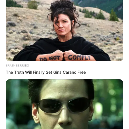
Frente
Na frente, escreva o nome da bebida, ou
melhor, da lembrança. O título “mimos para
a mamãe” pode ser uma boa opção se você
BRAINBERRIES
The Truth Will Finally Set Gina Carano Free
estiver sem ideias. Você pode usar o mesmo
tipo de letra da marca Coca-cola se quiser
deixar o rótulo da lembrança parecido com o
rótulo da bebida.
Verso
No verso, escreva o nome dos ingredientes, ou