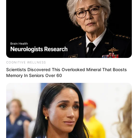
COGNITIVE WELLNESS
Scientists Discovered This Overlooked Mineral That Boosts
Memory In Seniors Over 60
As
lembrancinhas para o dia das mães
não podem
ser só bonitas, elas também precisam ser úteis e
ter a cara da homenageada. Afinal, a pior coisa
que existe é receber algo que não tem nada a ver
com a gente, não é verdade?
Se você planeja presentear alguma mamãe nos
próximos dias, é bem provável que você já saiba