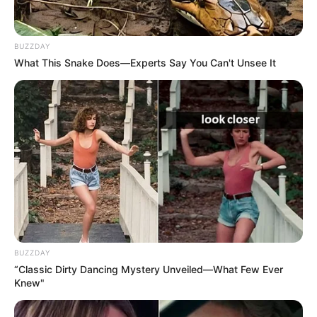
BUZZDAY
What This Snake Does—Experts Say You Can't Unsee It
BUZZDAY
“Classic Dirty Dancing Mystery Unveiled—What Few Ever
Knew"