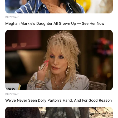
um pouco das preferências dela, o que é ótimo.
Porém, não podemos negar que é super difícil
BUZZDAY
escolher uma só lembrança entre tantas opções.
Meghan Markle's Daughter All Grown Up — See Her Now!
Se esse é o seu caso, saiba que a melhor coisa a se
fazer é reunir várias coisinhas que a mamãe gosta
em um único presente. Isso não significa que você
deva gastar rios de dinheiro.
BUZZDAY
We’ve Never Seen Dolly Parton's Hand, And For Good Reason