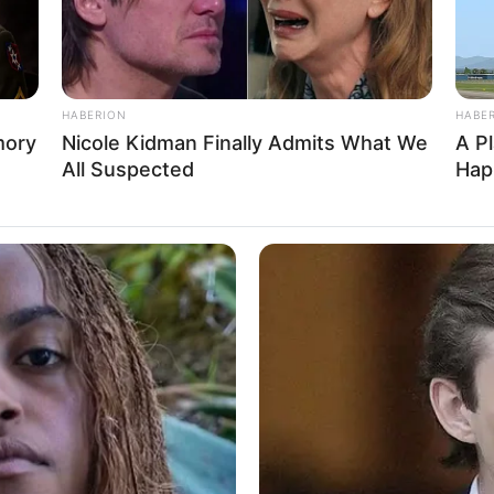
HABERION
HABE
mory
Nicole Kidman Finally Admits What We
A P
All Suspected
Hap
mê com letras ou palavras
ma pulseira personalizada? Seja com o seu nome ou o 
a que remeta a algo de bom, como o “amor”? Saiba que 
das!