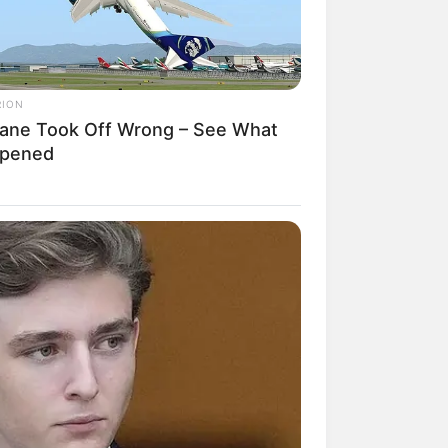
RION
lane Took Off Wrong – See What
pened
de alguém? Ou,
ela promete ser