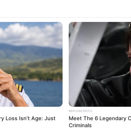
Beleza
você
tem –
Elo7
aqui sobre o
macramê passo a passo
e sobre suas
divers
BRAINBERRIES
 Loss Isn't Age: Just
Meet The 6 Legendary C
Criminals