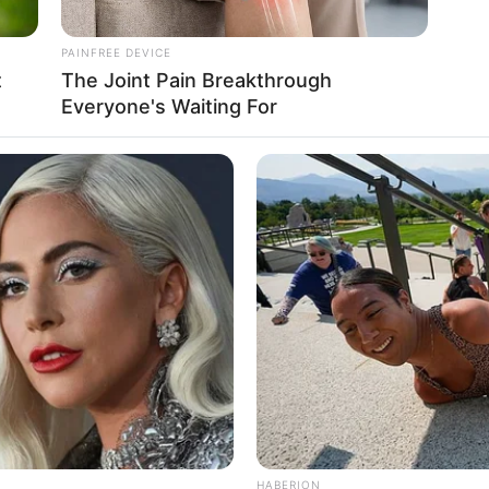
so: Como Fazer uma Cama para Gato Estilosa
PAINFREE DEVICE
t
The Joint Pain Breakthrough
Everyone's Waiting For
asso a passo: 25 tutoriais + inspirações
 estilo Chevron
ê com pedra opalina
ê com letras ou palavras
ê zig zag
mê com pingente
ê com bolinhas douradas
cramê passo a passo
: 25 tutoriais +
 tutoriais em vídeo? Separamos 6 passo a passos de 
lindos de pulseiras em macramê! Até mesmo quem está
onseguirá executá-los. Veja só!
HABERION