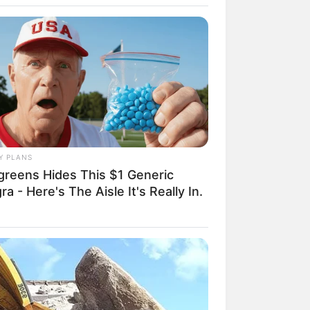
essoa, já que
os, paciência e
vão desde os
nclusive, são
 pulseiras em
Y PLANS
 também.
greens Hides This $1 Generic
ra - Here's The Aisle It's Really In.