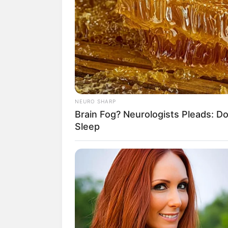
NEURO SHARP
Brain Fog? Neurologists Pleads: Do
Sleep
Por isso, se você qu
extra, está no lugar 
Isso porque separamo
macramê para você. 
Veja também
Macramê para Inician