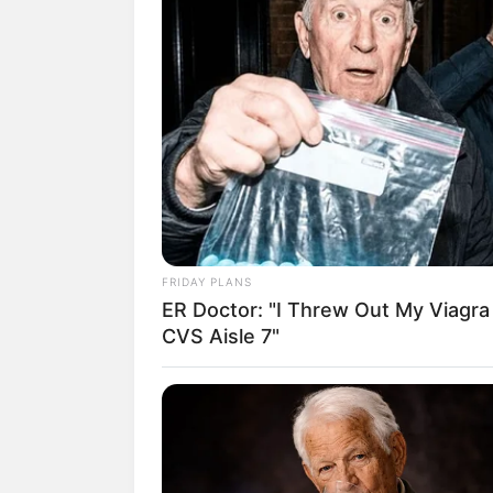
Pulseira macra
Além de deixar a pe
capazes de harmoniza
aplicá-la nas suas p
outra pedra que gost
FRIDAY PLANS
ER Doctor: "I Threw Out My Viagra
CVS Aisle 7"