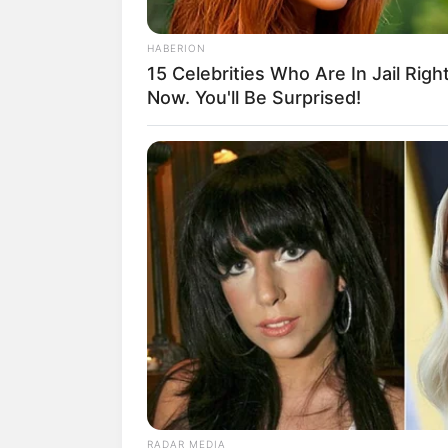
Macramê Passo a Pas
HABERION
15 Celebrities Who Are In Jail Righ
Índice
Now. You'll Be Surprised!
Aprenda o macramê p
Pulseira macramê
Pulseira macram
Pulseira macram
Pulseira macram
Pulseira macra
Pulseira macram
Aprenda o
ma
Vamos começar pelos
diferentes e super 
agora essa técnica c
RADAR MEDIA