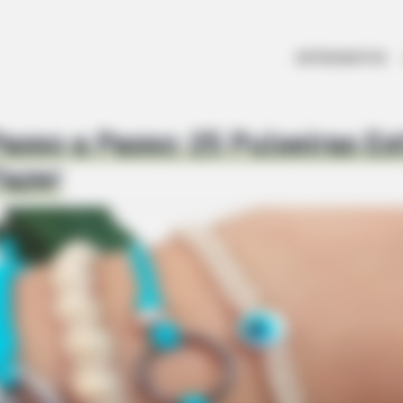
ARTESANATOS
sso a Passo: 25 Pulseiras Est
Fazer
 9 Actors Left Their TV