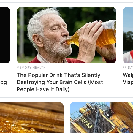
e tecelagem milenar que pode ser feita por qualquer p
uma ferramenta para ser produzida. Bastam as suas mã
 dar origem a muitos objetos úteis e decorativos, que 
s até as bijuterias, como as pulseiras. Essas últimas, i
cias no mundo da moda!
e poderem ser feitas em diversos modelos e estilos, as
MEMORY HEALTH
FRIDA
to os looks casuais de muitas mulheres e de homens
The Popular Drink That's Silently
Wal
Fog
Destroying Your Brain Cells (Most
Viag
People Have It Daily)