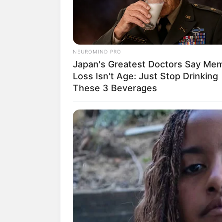
NEUROMIND PRO
Japan's Greatest Doctors Say Me
Loss Isn't Age: Just Stop Drinking
These 3 Beverages
Pulseira macra
Quem não quer ter u
ainda, com a palavr
sucesso nas suas ven