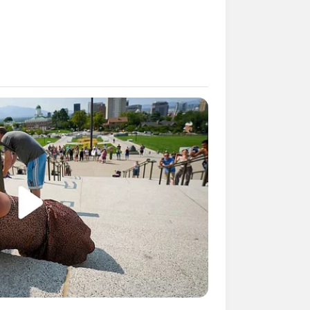
 inspirações
modelos
 aprendendo