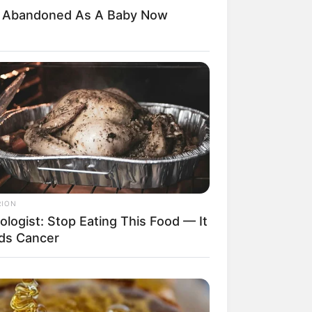
d Abandoned As A Baby Now
, estofados,
RION
ologist: Stop Eating This Food — It
ds Cancer