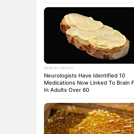
Essa é uma técnica d
não precisa de nenh
muita criatividade!
Além disso, ela pode
suportes para planta
algumas das tendên
É isso mesmo! Além d
MEMORY HEALTH
macramê têm compos
Neurologists Have Identified 10
Medications Now Linked To Brain 
In Adults Over 60