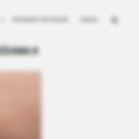


ARTESANATO EM CROCHÊ
CURSOS
ilosas e