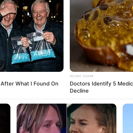
mê com pedra opalina
ça mais bonita, a pedra opalina carrega consigo algum
r e equilibrar os hormônios. Por isso pode ser bem int
ulseiras. Mas é claro que você também pode usar no lu
e e se identifique.
NEURO SHARP
 After What I Found On
Doctors Identify 5 Med
Decline