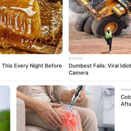
BUZZDAY
 This Every Night Before
Dumbest Fails: Viral Idi
Camera
iser fazer parte dessa tendência, seja utilizando ou g
certo!
HABE
Col
s alguns tutoriais em vídeo e várias inspirações de pu
Aft
Confira!
te: Aprenda os Nós Básicos para Qualquer Peça