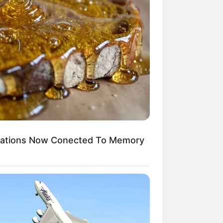
as vibrações
eressante
gar qualquer
ications Now Conected To Memory