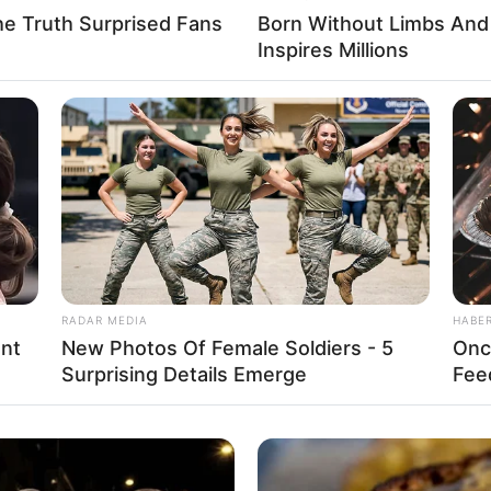
mê estilo Chevron
he Truth Surprised Fans
Born Without Limbs An
Inspires Millions
endência e está presente em muitos locais, como roupas
edes… E, é claro, nas pulseiras em macramê!
RADAR MEDIA
HABE
ent
New Photos Of Female Soldiers - 5
Onc
Surprising Details Emerge
Fee