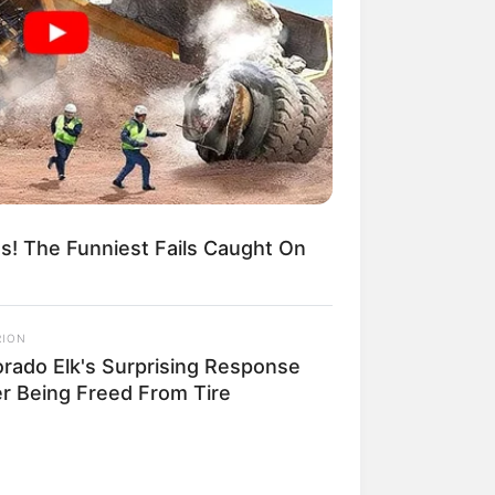
ots! The Funniest Fails Caught On
anhando uma renda
RION
orado Elk's Surprising Response
lseiras em
er Being Freed From Tire