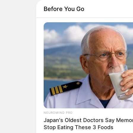
Before You Go
Nós já falamos por 
NEUROMIND PRO
Japan's Oldest Doctors Say Memory
Você se recorda?
Stop Eating These 3 Foods