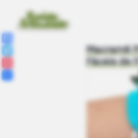
Macramê Pa
Facebook
Fáceis de 
Twitter
Pinterest
Share
BRAINBERRIES
Mystery Solved: Here's Why These
Shows