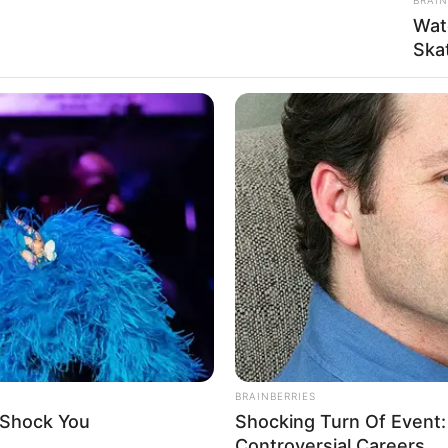
Wat
Ska
BUZZ DAY
HABE
What Engineers Found At Rushmore
Wil
ow
Changes History
Dow
BRAINBERRIES
 Shock You
Shocking Turn Of Event
Controversial Careers