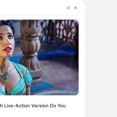
RY HEALTH
rologists Have Identified 10
ications Now Linked To Brain Fog
Adults Over 60
ro tipo é
ais comum, e
para as pessoas
h Live-Action Version Do You
osto pessoal, é
 a máquina