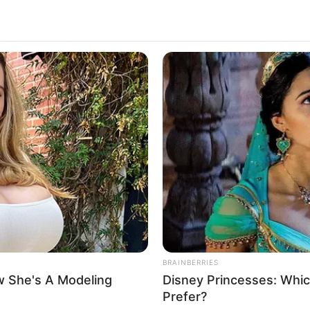
FRIDAY PLANS
MEMO
CVS Hides This $1 Generic Viagra -
Neu
Via
ebay
Here's The Aisle It's Really In.
Med
In 
didas em dois tipos: industriais e domésticas. O primei
ção de peças em grande escala. Já o segundo tipo é m
turas em geral, artesanato e reparos.
BRAINBERRIES
lhor máquina de costura doméstica
não é tarefa fácil 
 She's A Modeling
Disney Princesses: Whic
nessa atividade. Para fazer uma boa compra, além do g
Prefer?
nta outras questões importantes, como as funções que