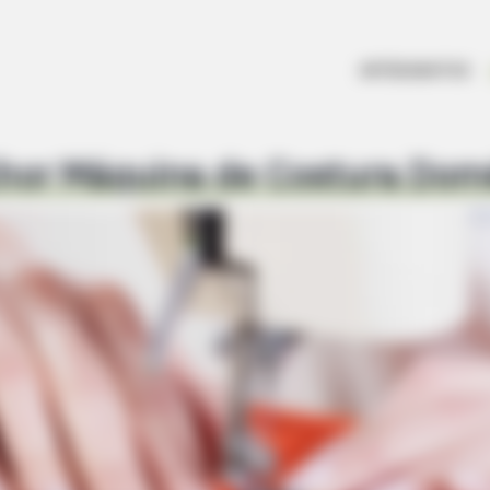
RADAR MEDIA
Suddenly, The Lawn Sha
ARTESANATOS
Bursts Open
hor Máquina de Costura Dom
To Sit Down Before You