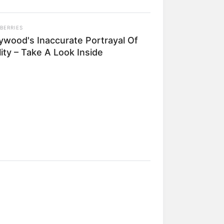
BERRIES
lywood's Inaccurate Portrayal Of
 na compra da
ity – Take A Look Inside
 também poderá
ssistência
 fabricante
s oferecem o
ntidade de
 e quais não