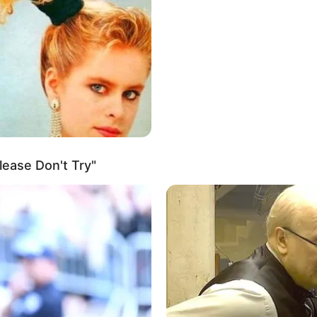
costura reta e zig zague, colocação de zíper e acabame
 – costuras e acabamentos simples, como barras e col
– para costurar em tecidos de malha.
os – decoram o trabalho, usados para bordados e aca
ease Don't Try"
equisitadas
ita a costura de barras, punhos e mangas.
az casas de botão em vários passos.
co: faz casas de botão em um único passo.
dor com altura ajustável: facilita a costura de camad