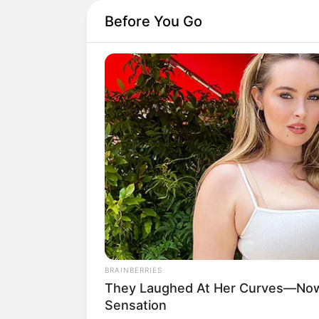
Before You Go
INSTANTHUB
Melania Trump Moments We Can't
Believe Were Caught On Camera
As máquinas são divi
indicado para produ
serve para fazer cos
BRAINBERRIES
Descobrir
qual a me
They Laughed At Her Curves—Now
que estão iniciando 
Sensation
preciso levar em co