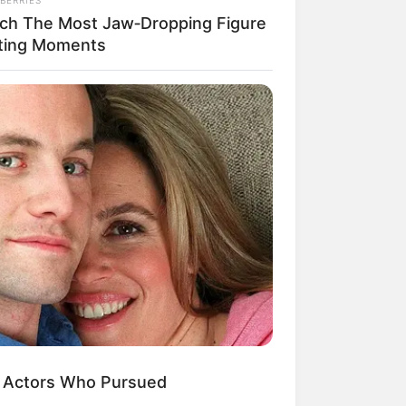
ch The Most Jaw‑Dropping Figure
ting Moments
RION
liam And Kate Let Their Guard
n, But The Cameras Were On
: Actors Who Pursued