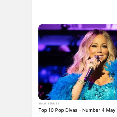
RADAR MEDIA
Nobody Caught This Wardrobe
Mistake In Pretty Woman, Until N
BRAINBERRIES
Top 10 Pop Divas - Number 4 May