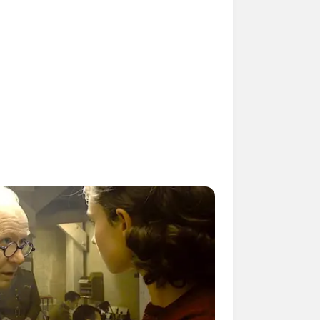
ntos nas
ocação de
bamentos
as grossas de