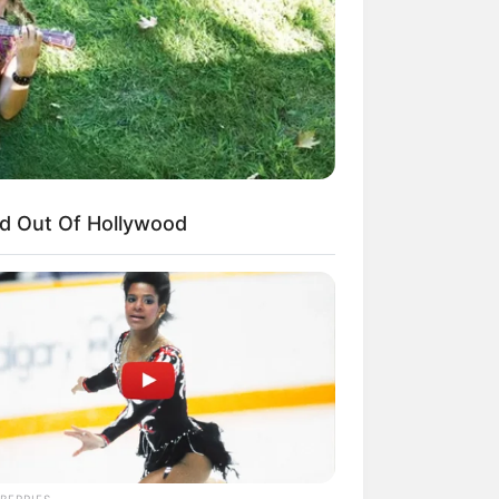
eo Of Giant Anaconda Is Going
l All Over The World. Watch
d Out Of Hollywood
y Different With Natural Hair
BERRIES