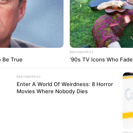
You Won't Believe What Happens To
Vid
Camilla When Kate Becomes Queen
Vira
or Máquina de Costura?
cio
BRAINBERRIES
o Be True
’90s TV Icons Who Fade
BRAINBERRIES
Enter A World Of Weirdness: 8 Horror
Movies Where Nobody Dies
RADAR MEDIA
ns Next Is Pure Magic
11 Stars Who Look Totall
BRAIN