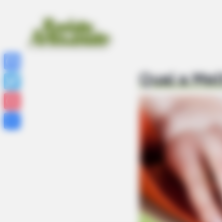
Qual a Mel
Facebook
Twitter
Pinterest
Share
HABERION
Remember Honey Boo Boo? Better 
See Her Now