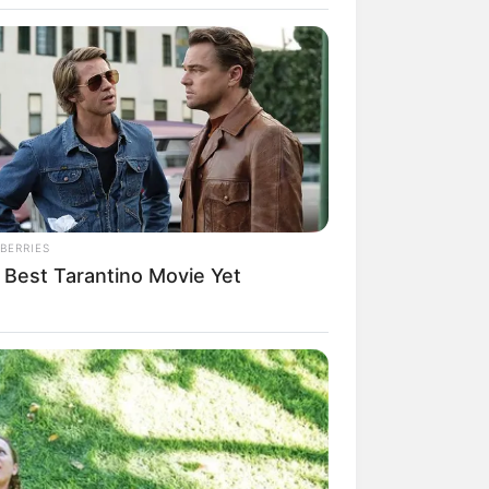
ara sua casa,
l os pós e
ros. Veja
ger, 43. She Has Been Confirmed
BERRIES
 Best Tarantino Movie Yet
RION