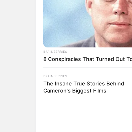
The Popular Drink That's Silently
Eletrônicas
Destroying Your Brain Cells (Most
Então, Qual a Melh
People Have It Daily)
Custo-Benefí
BRAINBERRIES
8 Conspiracies That Turned Out T
BRAINBERRIES
The Insane True Stories Behind
Cameron's Biggest Films
BUZZ DAY
Bear Approaches Cat: What Happe