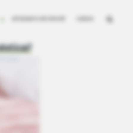
kes Like A Trampoline—Then It


ARTESANATO EM CROCHÊ
CURSOS
éstica?