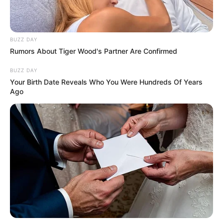
2. Umedeça com água e os posicione na frente do
short vermelho.
BUZZ DAY
Rumors About Tiger Wood's Partner Are Confirmed
3. Com as mãos e braços secos, una-os usando
BUZZ DAY
cola instantânea.
Your Birth Date Reveals Who You Were Hundreds Of Years
Ago
4. Faça detalhes nas mãos usando a caneta preta.
5. Corte a ponta dos braços na diagonal para
facilitar o encaixe no corpo. Fixe com a cola
instantânea.
6. Com um pouco de massa preta, faça o
acabamento da junção entre braço e corpo. Use o
pincel modelador para deixar tudo uniforme.
Com os dedos umedecidos, alise o local.