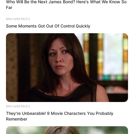
Materiais Necessários:
Who Will Be the Next James Bond? Here's What We Know So
Far
Massa para biscuit nas cores: preto, branco,
BRAINBERRIES
vermelho, amarelo e cor pele
Some Moments Got Out Of Control Quickly
Rolo para abrir massa
3 bolas de isopor (uma nº 70 e duas nº50)
Cortadores em forma de coração e círculo
Pincel modelador
Kit de estecas para modelagem e corte
Estilete
Tinta branca PVA
BRAINBERRIES
They're Unbearable! 9 Movie Characters You Probably
Cola branca extra
Remember
Cola instantânea