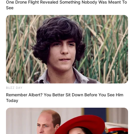
One Drone Flight Revealed Something Nobody Was Meant To
See
Veja o passo a passo completo no
Youtube
Prontinho! Você criou um lindo
Mickey de
biscuit.
Agora é só escolher o que
fazer: presentear, usar na decoração de festas,
quartos infantis ou até comercializar.
Gostou desse projeto? Então deixe pra gente o
seu comentário!
BUZZ DAY
Artesã: Kênia Batista
–
Arte em Massa
Remember Albert? You Better Sit Down Before You See Him
Today
Veja também:
Como Fazer Massa de Biscuit