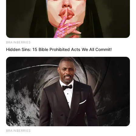
Como Fazer Bolo Fake com Biscuit
BRAINBERRIES
Hidden Sins: 15 Bible Prohibited Acts We All Commit!
Índice
Materiais Necessários:
Passo a passo
Cabeça e rosto
Corpo
Modelando o short
Olhos, boca e orelha
Braços e pernas
Detalhes do rosto
Finalizando e montando o corpo
BRAINBERRIES