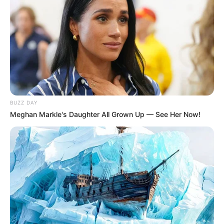
dentro da boca do Mickey.
4. Vamos fazer as orelhas agora. Separe a massa
preta, sove, achate e corte com o cortador
circular. Ajeite as laterais e repita o processo
para a outra orelha. Deixe secar.
Braços e pernas
BUZZ DAY
1. Separe um pedaço de massa branca. Forme
Meghan Markle's Daughter All Grown Up — See Her Now!
uma bolinha e depois modele em formato de
coxinha. Achate e pressione a ponta para formar
o punho do personagem.
2. Use o rolo para afinar a parte maior, onde serão
os dedos.
3. Com a tesoura pequena, corte os dedos. Em