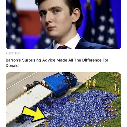
e achate na mesa.
2. Abra a massa com o rolo, deixando-a bem fina.
3. Com o cortador em forma circular, corte a
massa. Depois, alise as bordas.
BUZZ DAY
4. Envolva a parte inferior do corpo do boneco e
Barron's Surprising Advice Made All The Difference For
retire o excesso com a tesoura.
Donald
5. Para as “pernas” do short, forme uma bolinha e
depois modele-a em formato de coxinha.
6. Na base da parte mais grossa, abra um buraco
com os dedos.
7. Fure novamente o encaixe das pernas, desta vez