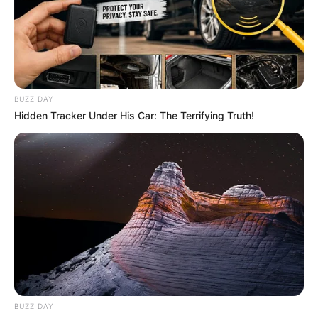
2. Quando estiver seca, aplique cola e encaixe o
Mickey em cima.
BUZZ DAY
Hidden Tracker Under His Car: The Terrifying Truth!
BUZZ DAY