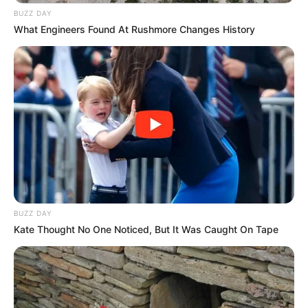
BUZZ DAY
What Engineers Found At Rushmore Changes History
BUZZ DAY
Kate Thought No One Noticed, But It Was Caught On Tape