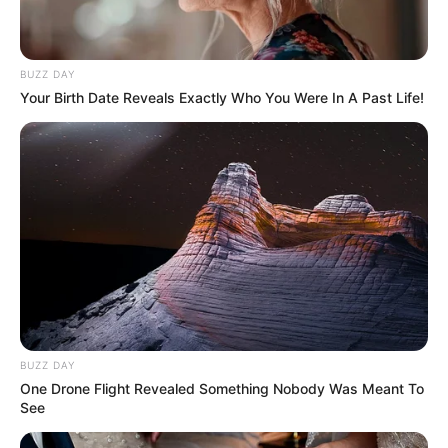
Como Fazer em Casa
BUZZ DAY
Your Birth Date Reveals Exactly Who You Were In A Past Life!
BUZZ DAY
One Drone Flight Revealed Something Nobody Was Meant To
See