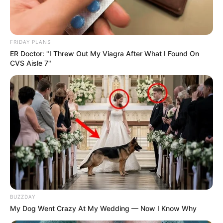
FRIDAY PLANS
ER Doctor: "I Threw Out My Viagra After What I Found On
CVS Aisle 7"
BUZZDAY
My Dog Went Crazy At My Wedding — Now I Know Why
Pinterest