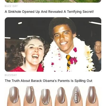
BUZZ DAY
Além disso, saiba que você pode utilizar diversos
A Sinkhole Opened Up And Revealed A Terrifying Secret!
materiais para produzi-lo, como cartolina, EVA e
até alguns tipos de tecido. Tudo depende da sua
proposta!
Dito isso, confira agora as opções de
molde de
chapéu de bruxa para imprimir
que trouxemos.
BUZZDAY
The Truth About Barack Obama's Parents Is Spilling Out