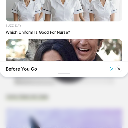
BUZZ DAY
Which Uniform Is Good For Nurse?
Before You Go
Como Fazer em Casa
BUZZDAY
Marlo Thomas Is 86 Now - Here's What She Looks Like
Today