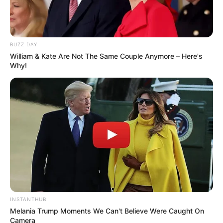
BUZZ DAY
William & Kate Are Not The Same Couple Anymore – Here's
Why!
Eu Amo Artesanar
INSTANTHUB
Melania Trump Moments We Can't Believe Were Caught On
Camera