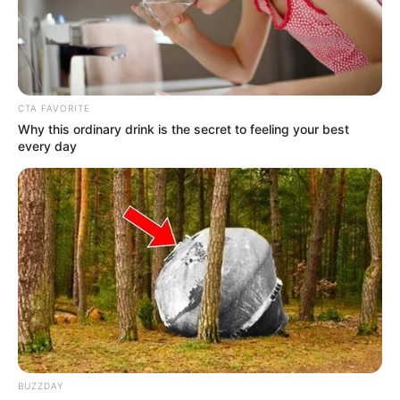
CTA FAVORITE
Why this ordinary drink is the secret to feeling your best
every day
Garotas
Nerds
Já iniciamos o mês de outubro e, por isso, é hora
de começar a pensar na
decoração de Halloween
e no seu look para as festividades. Para isso, pode
BUZZDAY
ser necessário contar com
moldes chapéu de