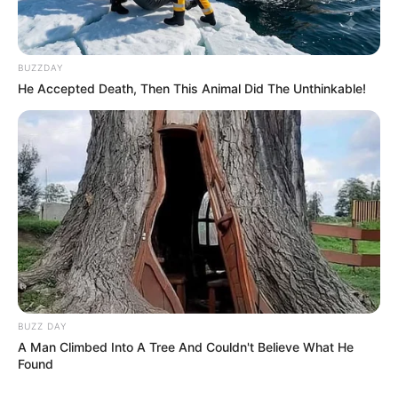
Como Fazer em Casa
BUZZDAY
He Accepted Death, Then This Animal Did The Unthinkable!
BUZZ DAY
A Man Climbed Into A Tree And Couldn't Believe What He
Found