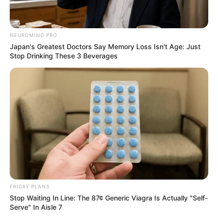
Raskrasil
NEUROMIND PRO
Japan's Greatest Doctors Say Memory Loss Isn't Age: Just
Stop Drinking These 3 Beverages
FRIDAY PLANS
Raskrasil
Stop Waiting In Line: The 87¢ Generic Viagra Is Actually "Self-
Serve" In Aisle 7