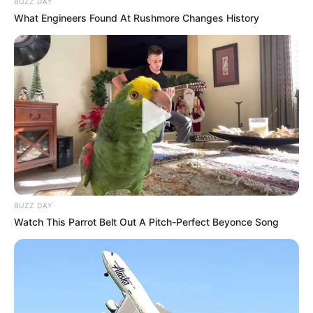
BUZZ DAY
What Engineers Found At Rushmore Changes History
Como Fazer em Casa
BUZZ DAY
Watch This Parrot Belt Out A Pitch-Perfect Beyonce Song