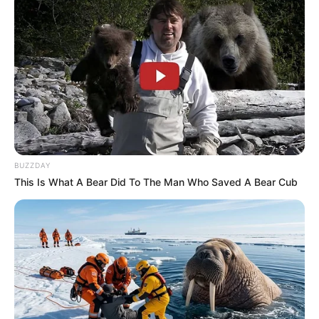
Como Fazer em Casa
BUZZDAY
This Is What A Bear Did To The Man Who Saved A Bear Cub