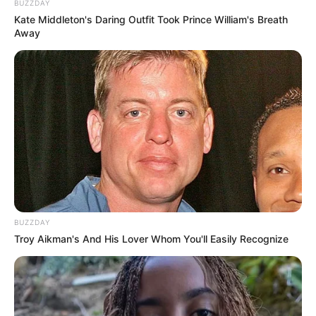
BUZZDAY
Kate Middleton's Daring Outfit Took Prince William's Breath
Away
BUZZDAY
Troy Aikman's And His Lover Whom You'll Easily Recognize