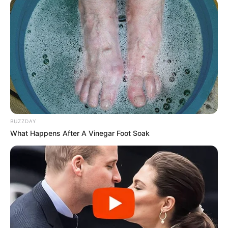
BUZZDAY
What Happens After A Vinegar Foot Soak