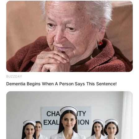
Chapéu de bruxa para decoração
:
modelos para se inspirar
É claro que não poderíamos deixar de trazer
chapéus prontos para você se inspirar. Depois de
ver tantos modelos lindos, com certeza você vai
querer começar a sua produção hoje mesmo!
BUZZDAY
Dementia Begins When A Person Says This Sentence!