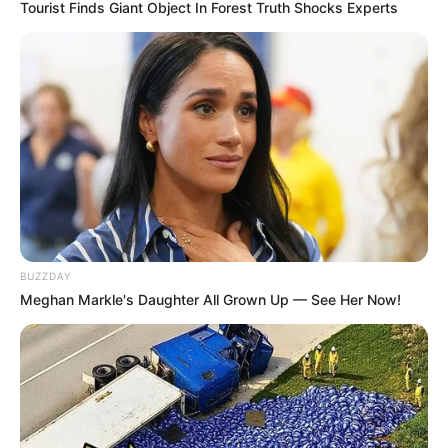
Tourist Finds Giant Object In Forest Truth Shocks Experts
bruxa
para imprimir.
É isso mesmo! Esse é um item indispensável tanto
para a sua produção quanto para deixar a festa
de Halloween totalmente personalizada.
Pensando nisso, preparamos este conteúdo com
não apenas um
moldes chapéu de bruxa
, mas
vários para que você possa baixar gratuitamente
e, assim, começar a colocar a mão na massa para
BUZZDAY
criar itens incríveis para essa data. Confira!
Meghan Markle's Daughter All Grown Up — See Her Now!
Molde chapéu de bruxa
: 22 opções
para baixar
Para saber
como fazer chapéu de bruxa
, é preciso
contar com moldes para imprimir. Assim, fica