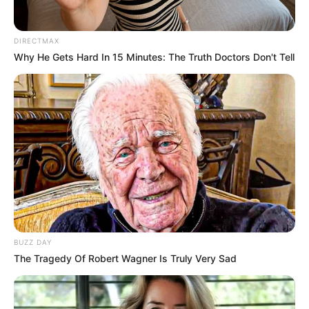
DIRECTMAX
Why He Gets Hard In 15 Minutes: The Truth Doctors Don't Tell
BUZZ DAY
Raskrasil
The Tragedy Of Robert Wagner Is Truly Very Sad