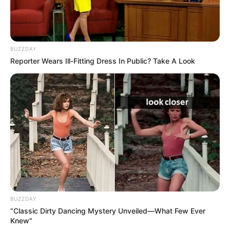
Pinterest
BUZZDAY
Reporter Wears Ill-Fitting Dress In Public? Take A Look
5. Convite com Aplicações Juninas
Um modelo mais tradicional, mas com aplicações
incríveis.
BUZZDAY
“Classic Dirty Dancing Mystery Unveiled—What Few Ever
Knew"