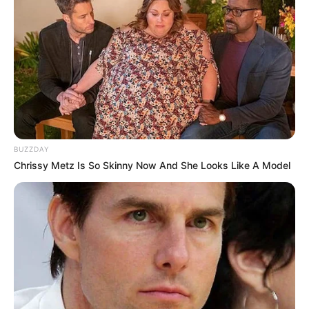
BUZZDAY
Chrissy Metz Is So Skinny Now And She Looks Like A Model