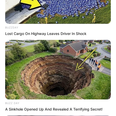
Facilidade na colagem e montagem
Durabilidade
Custo acessível
BUZZDAY
Lost Cargo On Highway Leaves Driver In Shock
Moldes de Convites de Festa Junina
para Imprimir
BUZZ DAY
A Sinkhole Opened Up And Revealed A Terrifying Secret!