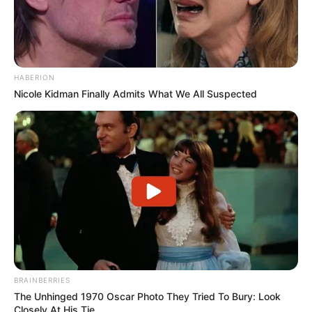
HABERION
Nicole Kidman Finally Admits What We All Suspected
Pinterest
BRAINBERRIES
The Unhinged 1970 Oscar Photo They Tried To Bury: Look
Closely At His Tie