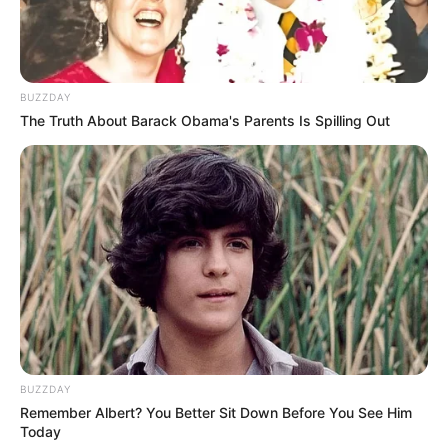
BUZZDAY
The Truth About Barack Obama's Parents Is Spilling Out
Pinterest
4. Moldes de Convites em formato de
barraquinha
Que tal um convite em formato de barraquinha?
Um detalhe criativo e muito fofo para
surpreender seus convidados.
BUZZDAY
Remember Albert? You Better Sit Down Before You See Him
Today