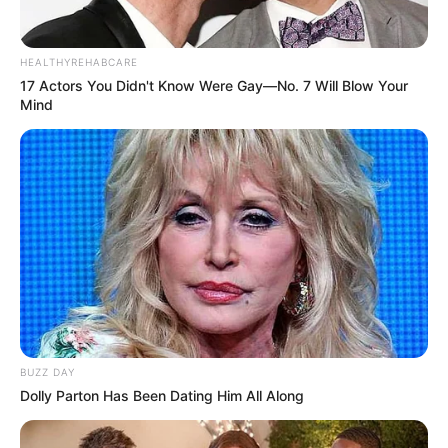
HEALTHYREHABCARE
17 Actors You Didn't Know Were Gay—No. 7 Will Blow Your
Mind
BUZZ DAY
Dolly Parton Has Been Dating Him All Along