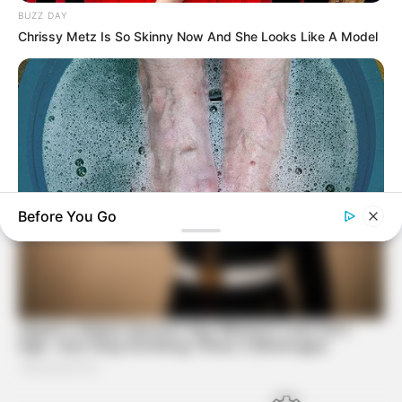
BUZZ DAY
Chrissy Metz Is So Skinny Now And She Looks Like A Model
Before You Go
BUZZDAY
What Happens After A Vinegar Foot Soak