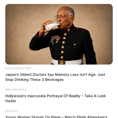
6 Moldes de Convites de Festa
Junina em EVA para Imprimir
Grátis
NEUROMIND PRO
Japan's Oldest Doctors Say Memory Loss Isn't Age: Just
Stop Drinking These 3 Beverages
BRAINBERRIES
Hollywood's Inaccurate Portrayal Of Reality – Take A Look
Inside
BUZZDAY
Young Woman Signals On Plane – Watch Flight Attendant's