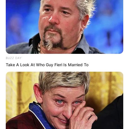
Pinterest
BUZZ DAY
Com esses moldes de convites de festa junina em
Take A Look At Who Guy Fieri Is Married To
EVA, sua festa já começa encantando! Baixe
agora mesmo e solte a criatividade.
E não esqueça de curtir nossa página no
Facebook
e entrar para o grupo da Revista
Artesanato no
Telegram
para receber mais dicas
e passo a passos sobre o mundo do artesanato.