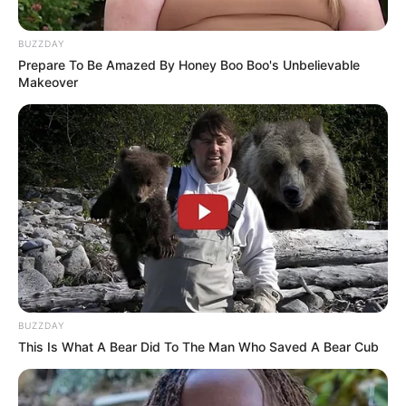
BUZZDAY
Prepare To Be Amazed By Honey Boo Boo's Unbelievable
Makeover
BUZZDAY
This Is What A Bear Did To The Man Who Saved A Bear Cub