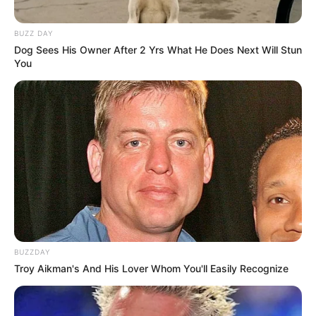
BUZZ DAY
Dog Sees His Owner After 2 Yrs What He Does Next Will Stun
You
Pinterest
BUZZDAY
Troy Aikman's And His Lover Whom You'll Easily Recognize