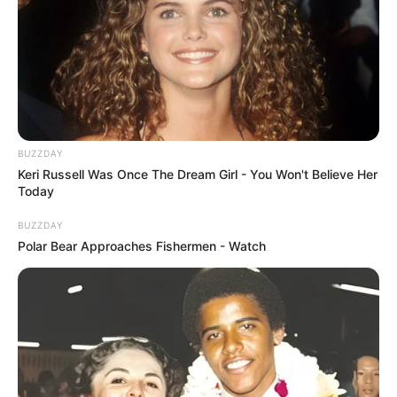
Esse molde traz o charme do chapéu caipira em
EVA. Com detalhes em tecido ou palha sintética,
o
convite
ganha ainda mais destaque.
BUZZDAY
Keri Russell Was Once The Dream Girl - You Won't Believe Her
Today
BUZZDAY
Polar Bear Approaches Fishermen - Watch