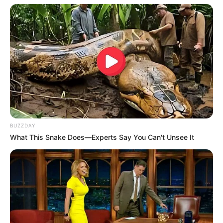
BUZZDAY
What This Snake Does—Experts Say You Can't Unsee It