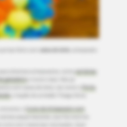
 portas feito com
caixa de leite
, artesanato
para diversos artesanatos, como
carteiras
,
e geladeira
e muito mais. Nós já
atos com caixa de leite, tal como o
Porta
ecido
, criação do artesão Thiago Silva.
nclusive, o
Curso de Artesanato com
na tantas peças bacanas, que faz enorme
r arte com materiais reciclados. Quer