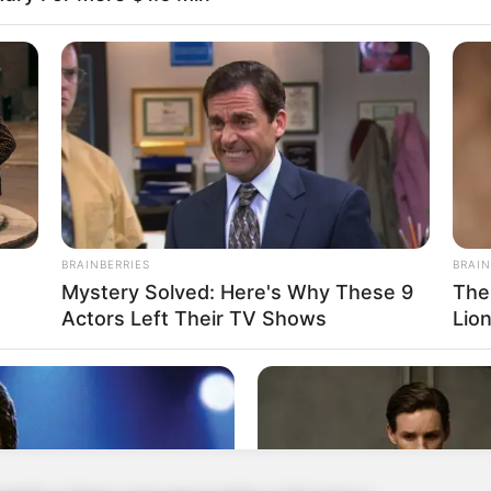
se um CD como molde)
e diâmetro.
BRAINBERRIES
BRAIN
Mystery Solved: Here's Why These 9
The
ado
Actors Left Their TV Shows
Lio