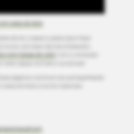
BRAINBERRIES
BRAIN
10 Tallest Women You Won't Believe
You
com caixa de leite
Exist
Sta
ixe de ver o passo a passo para fazer
BRAINBERRIES
ra lucrar com esse tipo de artesanato:
46 Years Later, The Blu
to com Caixas de Leite
. Com o conteúdo
Unrecognizable
fazer peças incríveis e lucrativas!
 nossa página e continue nos acompanhando
caixa de leite e outros materiais.
ethalhoHandCraft