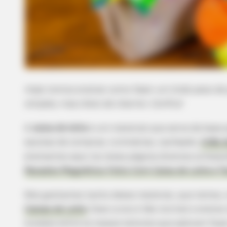
Hoje iremos ensinar como fazer um lindo peso de
simples, mas cheio de charme. Confira!
A
caixa de leite
é um material que serve de base 
sacolas de compras, luminárias, cachepôs,
ímãs d
ensinamos aqui na nossa página diversos artesan
Recados Magnético Feito Com Caixa de Leite e T
Nós gostamos tanto desse material, que temos, i
Caixas de Leite
. Esse curso é tão incrível e ensi
sucesso entre os nossos leitores que adoram faze