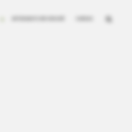


ARTESANATO EM CROCHÊ
CURSOS