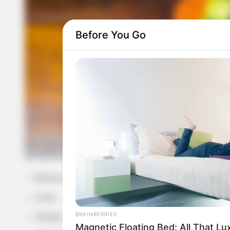
Before You Go
Brita ou areia
Juta
BRAINBERRIES
Tecido
Magnetic Floating Bed: All That Lu