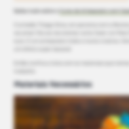
Saiba tudo sobre o
Curso de Artesanato com Caix
O artesão Thiago Silva, em parceria com a Revis
vai amar! Ele vai nos ensinar como fazer um Peso
suco.
É um artesanato lindo e muito criativo, fe
um efeito super bacana!
Então confira a lista com os materiais que iremo
trabalho:
Materiais Necessários