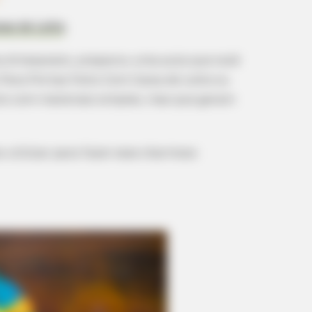
as de Leite
.
ta Artesanato, preparou uma aula que você
 Para Portas Feito Com Caixa de Leite ou
ito com materiais simples, mas que geram
s utilizar para fazer esse charmoso