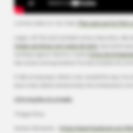
Link
do vídeo no
You Tube
:
Peso para porta feito 
Legal, né? Se você também amou essa dica, não de
lindas carteiras com caixa de leite
. Aproveite pa
conheça agora mesmo o nosso
Curso de
Artesana
das aulas você aprenderá formas simples de como 
E não se esqueça: deixe o seu recadinho aqui na
para mais idéias sensacionais de artesanatos com 
Informações do artesão
Thiago Silva
Atelier Rethalho –
https://www.facebook.com/R
BRAINBERRIES