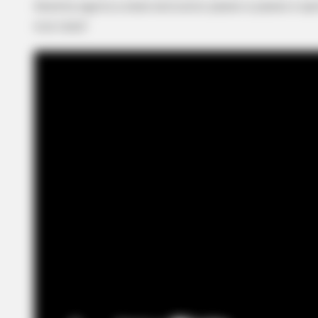
Assista agora a esse exclusivo passo a passo e ap
sua casa!
BRAINBERRIES
Top 8 Movies Based On Real Life.
Them!
BRAINBERRIES
The Insane True Stories Behind
Cameron's Biggest Films