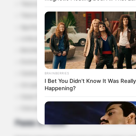
Tesoura para tecido – 6 círculos de tecido (u
Tesoura para papel
Agulha e linha
Linha encerada
Bolinha de isopor de aproximadamente 3 cm d
Enchimento acrílico
BRAINBERRIES
Caneta para tecido
I Bet You Didn't Know It Was Really
Um pedaço pequeno de tecido impermeabiliz
Happening?
Caixa Tetra Pak
Cola quente
Passo a Passo