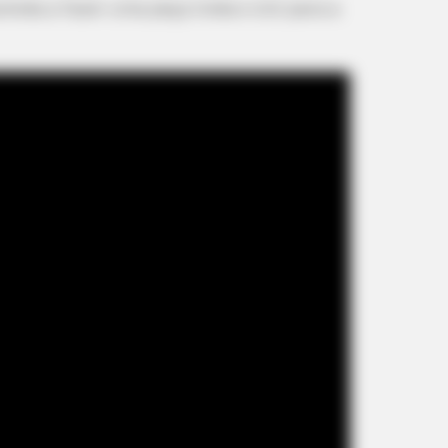
renda a fazer uma peça linda e útil para a
BRAINBERRIES
 You Have To Watch
Is The Movie "Danish Gir