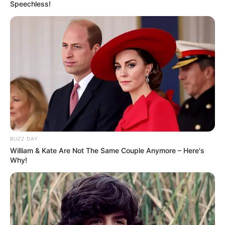
Speechless!
de crochê para blusas
, dos mais básicos aos
pontos fantasias que dão um efeito diferenciado
na peça.
Veja também:
Vestido de Crochê com Gráfico + 37 Fotos Lindas
Como Fazer Bolsa de Crochê: Passo a Passo +37
Fotos
19 Pontos de crochê para blusas
BUZZ DAY
William & Kate Are Not The Same Couple Anymore – Here's
Why!