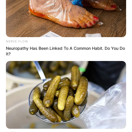
Deixe seu comentário
NERVE FLOW
Neuropathy Has Been Linked To A Common Habit. Do You Do
It?
9 Comentários
Maria Aparecida Malange
há 7 anos
Adorei tudo..
TEREZINHA
há 7 anos