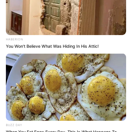
HABERION
You Won't Believe What Was Hiding In His Attic!
BUZZ DAY
When You Eat Eggs Every Day, This Is What Happens To