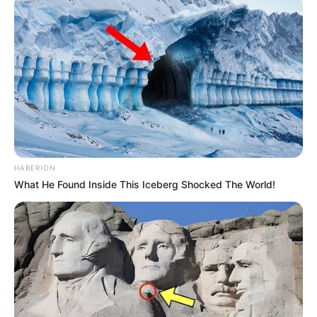
HABERION
What He Found Inside This Iceberg Shocked The World!