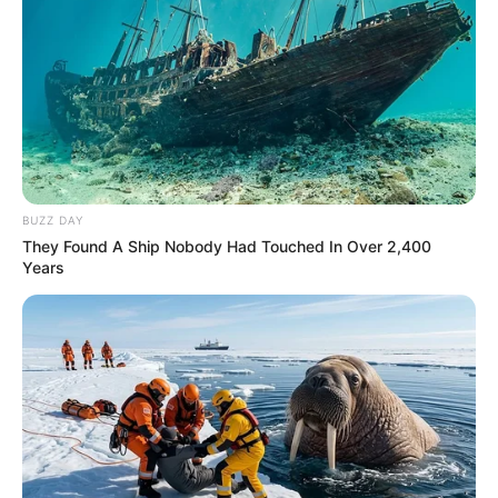
Pintura em Tecido
Sabonete artesanal
Artesanato com Garrafa Pet
BUZZ DAY
They Found A Ship Nobody Had Touched In Over 2,400
Years
Revista Artesanato - 18.079.935/0001-70 FBO Negócios de
Treinamento e Marketing Digital Av. Cristiano Machado, 2940 -
sala 602 - União - Belo Horizonte / MG