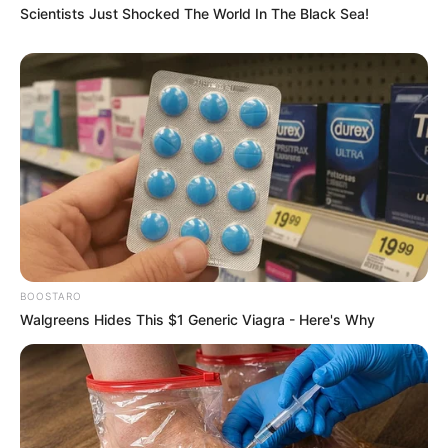
Scientists Just Shocked The World In The Black Sea!
Aprenda Como Fazer Flor
de Crochê: Passo a Passo
+46 Fotos
Chaveiro de Crochê: 38
Modelos com Passo a
Passo
BOOSTARO
Walgreens Hides This $1 Generic Viagra - Here's Why
Peso de Porta de Crochê:
Dicas e Passo a Passos +
27 Fotos