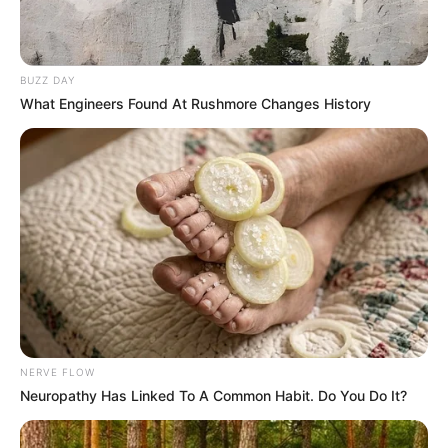
BUZZ DAY
What Engineers Found At Rushmore Changes History
NERVE FLOW
Neuropathy Has Linked To A Common Habit. Do You Do It?