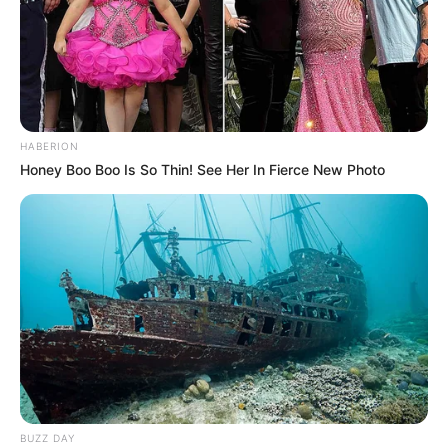
Facebook
Twitter
Pinterest
Share
HABERION
Honey Boo Boo Is So Thin! See Her In Fierce New Photo
Revista Artesanato
18/07/2019
Recomendados para você
Tapete de Crochê
Redondo: Passo a Passos +
34 Fotos
BUZZ DAY