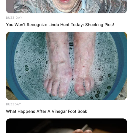
BUZZ DAY
You Won't Recognize Linda Hunt Today: Shocking Pics!
BUZZDAY
What Happens After A Vinegar Foot Soak