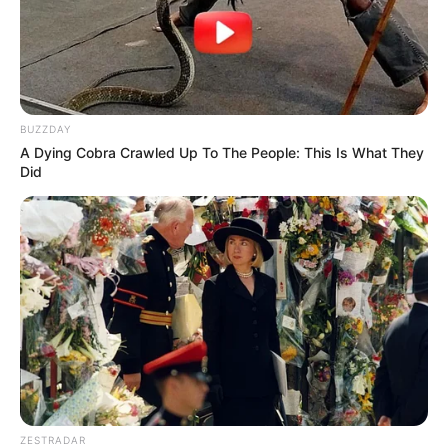
BUZZDAY
A Dying Cobra Crawled Up To The People: This Is What They
Did
ZESTRADAR