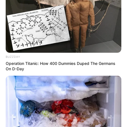
Esse de vasinho com flores amarelas como faz?
isaura do nascimento silva
há 7 anos
Muito bacana.
Anônimo
há 6 anos
BUZZDAY
Muito lindos quero aprender fazer
Operation Titanic: How 400 Dummies Duped The Germans
On D-Day
Anônimo
há 3 anos
como fazer acabamento de decote de blusimha de
bebe