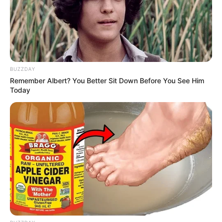
BUZZDAY
Remember Albert? You Better Sit Down Before You See Him
Today
Existem os
pontos básicos
como a correntinha, o
ponto baixo, alto e suas variações como o meio
ponto alto, ponto alto duplo e ponto alto triplo.
Veja como fazer cada um: