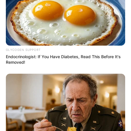
Tapete de Crochê
Redondo: Passo a Passos +
34 Fotos
GLYCOGEN SUPPORT
Endocrinologist: If You Have Diabetes, Read This Before It's
Removed!
Aprenda Como Fazer Flor
de Crochê: Passo a Passo
+46 Fotos
Chaveiro de Crochê: 38
Modelos com Passo a
Passo