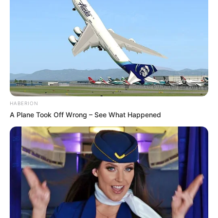
HABERION
A Plane Took Off Wrong – See What Happened