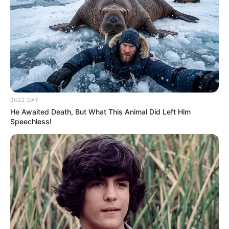
BUZZ DAY
He Awaited Death, But What This Animal Did Left Him
Speechless!