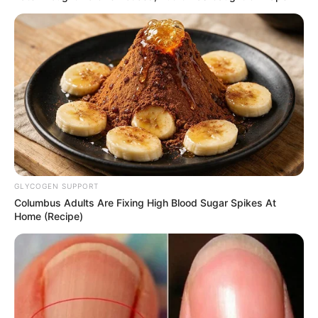
como fazer acabamento de decote de blusimha de
bebe
18.079.935/0001-70
FBO Negócios de Treinamento e Marketing Digital
GLYCOGEN SUPPORT
Columbus Adults Are Fixing High Blood Sugar Spikes At
Home (Recipe)
Artesanatos
Encadernação Artesanal
Filtro dos Sonhos