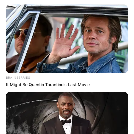
19 Pontos de Crochê Para Blusas
que Você Precisa Aprender
BRAINBERRIES
It Might Be Quentin Tarantino's Last Movie