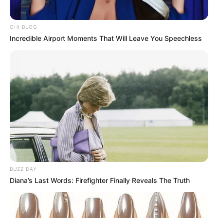
OHI BLOG
Incredible Airport Moments That Will Leave You Speechless
BUZZ DAY
Diana’s Last Words: Firefighter Finally Reveals The Truth