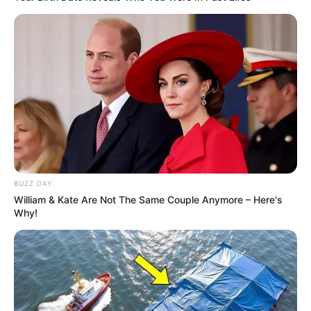
Maria Aparecida Malange
há 7 anos
Adorei tudo..
TEREZINHA
há 7 anos
Bom dia! Cada um mais lindo que o outro. Parabéns e
obrigada
Marina Rezende
há 7 anos
BUZZ DAY
William & Kate Are Not The Same Couple Anymore – Here's
Why!
em resposta à TEREZINHA
Que bom que gostou, Terezinha. Espero que consiga
fazer alguns aí na sua casa!
Maria da Conceição Silva Da costa
há 7 anos