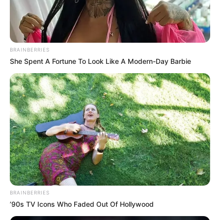
BRAINBERRIES
She Spent A Fortune To Look Like A Modern-Day Barbie
Existem os
pontos básicos
como a correntinha, o
ponto baixo, alto e suas variações como o meio
ponto alto, ponto alto duplo e ponto alto triplo.
Veja como fazer cada um:
BRAINBERRIES
’90s TV Icons Who Faded Out Of Hollywood