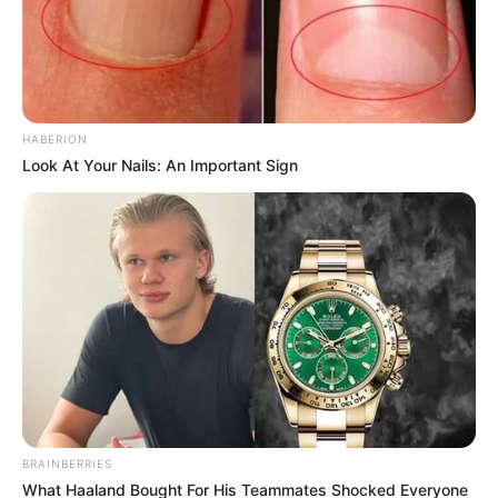
Lembrancinhas de Casamento
Mosaico
HABERION
Look At Your Nails: An Important Sign
Patchwork
Pintura em Tecido
Sabonete artesanal
Artesanato com Garrafa Pet
BRAINBERRIES
What Haaland Bought For His Teammates Shocked Everyone