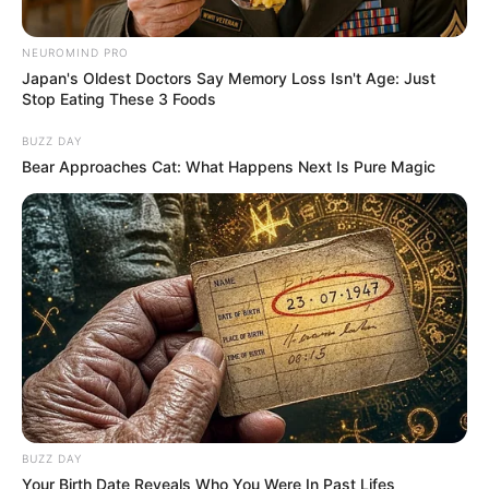
NEUROMIND PRO
Japan's Oldest Doctors Say Memory Loss Isn't Age: Just
Stop Eating These 3 Foods
Peso de Porta de Crochê:
Dicas e Passo a Passos +
BUZZ DAY
27 Fotos
Bear Approaches Cat: What Happens Next Is Pure Magic
Deixe seu comentário
BUZZ DAY
9 Comentários
Your Birth Date Reveals Who You Were In Past Lifes