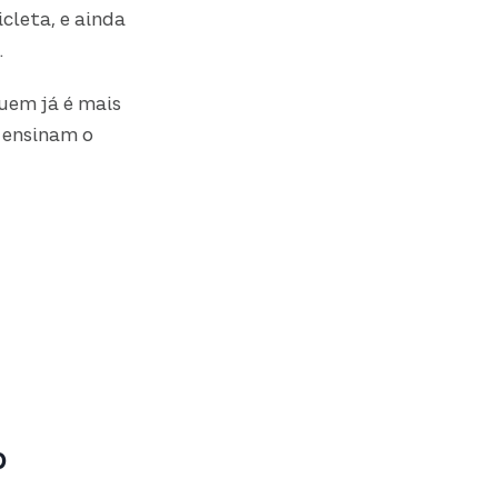
cleta, e ainda
.
quem já é mais
 ensinam o
o