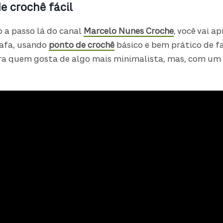
e crochê fácil
 a passo lá do canal
Marcelo Nunes Croche
, você vai a
rafa, usando
ponto de crochê
básico e bem prático de f
ara quem gosta de algo mais minimalista, mas, com um