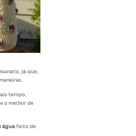
esanato, já que,
 maneiras.
ais tempo,
 e o melhor de
e água
feito de