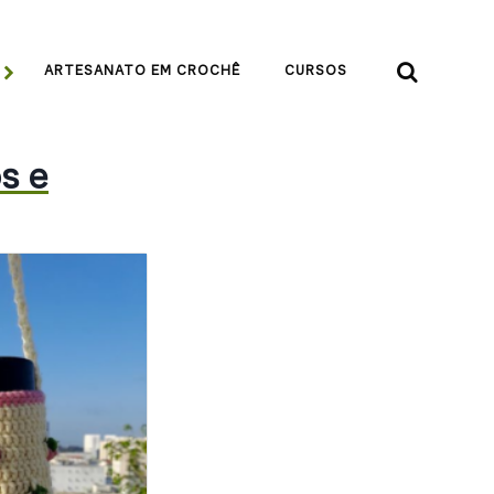


ARTESANATO EM CROCHÊ
CURSOS
s e