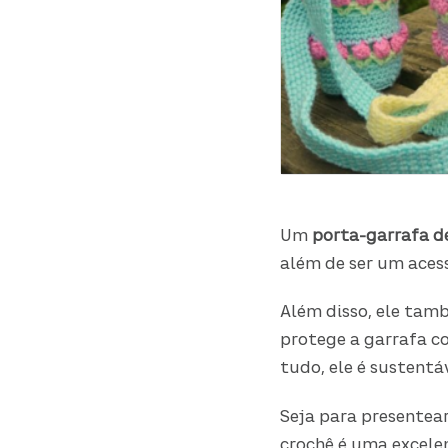
Um
porta-garrafa d
além de ser um acess
Além disso, ele tam
protege a garrafa co
tudo, ele é sustentá
Seja para presentea
crochê é uma excele