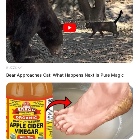
Como Fazer – Passo a passo
Você ficou curioso e quer saber como se faz esses
lindos objetos decorativos e super úteis no dia a
dia? Pois então assista agora ao passo a passo
preparado especialmente para você! É um
artesanato fácil de ser feito e que fica muito
BUZZDAY
barato.
Bear Approaches Cat: What Happens Next Is Pure Magic