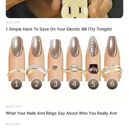
BUZZDAY
1 Simple Hack To Save On Your Electric Bill (Try Tonight)
Facebook
Twitter
Pinterest
Share
Mariana Barbosa
27/08/2015
Recomendados para você
BUZZ DAY
What Your Nails And Rings Say About Who You Really Are!
Artesanato com Pneus –
Transforme um Pneu em
BUZZDAY