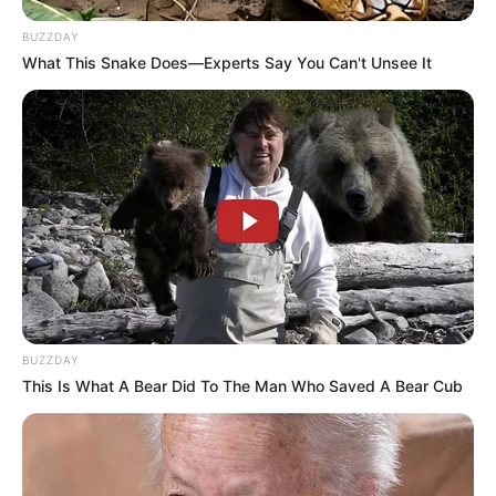
BUZZDAY
What This Snake Does—Experts Say You Can't Unsee It
BUZZDAY
This Is What A Bear Did To The Man Who Saved A Bear Cub