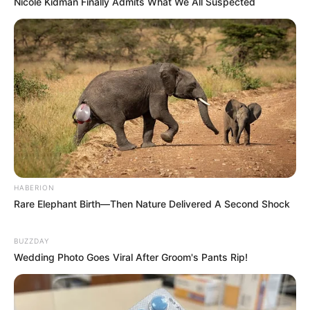
Nicole Kidman Finally Admits What We All Suspected
Eliane Romano da Rocha
há 12 anos
Excelente ideia! Vou fazer com certeza. Você
continua sendo meu amigo das grandes ideias. Bjs
wania uchoa
há 12 anos
Gostei muito, pois sempre adorei restaurar livros e
essa idéia e ótima.
HABERION
Paula
há 12 anos
Rare Elephant Birth—Then Nature Delivered A Second Shock
Gostei muito.Bem criativo.
BUZZDAY
Paula
há 12 anos
Wedding Photo Goes Viral After Groom's Pants Rip!
Achei uma graça, bem delicado.