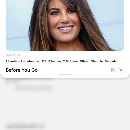
em resposta à Tamiko
adorei é lindo
Luzinete de Oliveira Pereira
há 11 anos
Ideia maravilhosa para fazer o portifoli com os meus
alunos que gostam de artes tanto quanto eu.
BUZZDAY
Sempre levo boas ideias como essa e eles ficam
Monica Lewinsky, 51, Shows Off New Bikini Pics In Beach
maravilhados como os resultados e pedem mais.
Style
Before You Go
Ravila
há 11 anos
Gostei vou tentar
18.079.935/0001-70