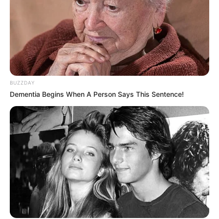
BUZZDAY
Dementia Begins When A Person Says This Sentence!