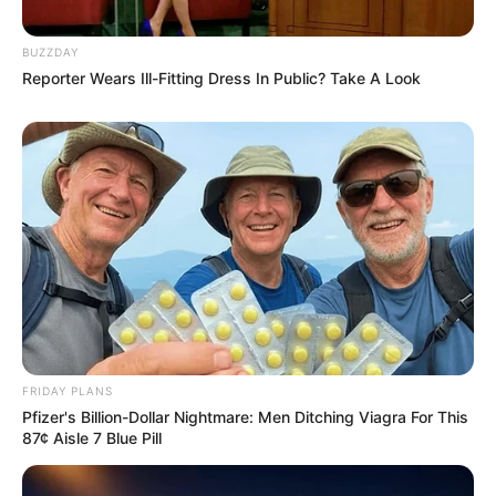
BUZZDAY
Reporter Wears Ill-Fitting Dress In Public? Take A Look
FRIDAY PLANS
Pfizer's Billion-Dollar Nightmare: Men Ditching Viagra For This
87¢ Aisle 7 Blue Pill