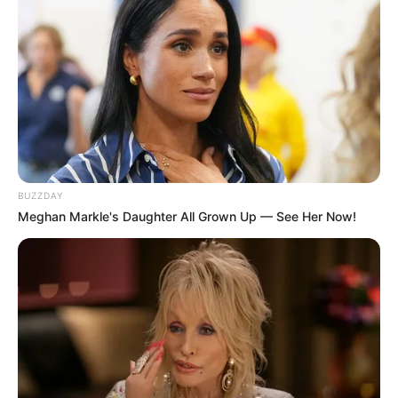
Materiais Necessários
Caixa de leite tetra pack
Cola quente
Cola branca extra
Pincel ou rolinho para espalhar a cola
Régua
BUZZDAY
Meghan Markle's Daughter All Grown Up — See Her Now!
Caneta para tecido
Tecido comum
Tecido impermeabilizado
Imã
Tesoura