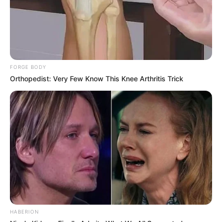
fazer. Parabéns pelas ideias.
elisa de souza
há 12 anos
Cada dia que passa me alegro mais com suas
novidades. Amei agenda.
FORGE BODY
Orthopedist: Very Few Know This Knee Arthritis Trick
Wilma Batista Carvalho
há 12 anos
Amei a idéia. Ficou de primeira.Parabéns
Marilena da Costa Chianca
há 12 anos
Adorei o trabalho
Vou fazer
Parabéns
Maria Teresa Gaspar
há 12 anos
HABERION
É uma ideia muito interessante!Gostei muito!