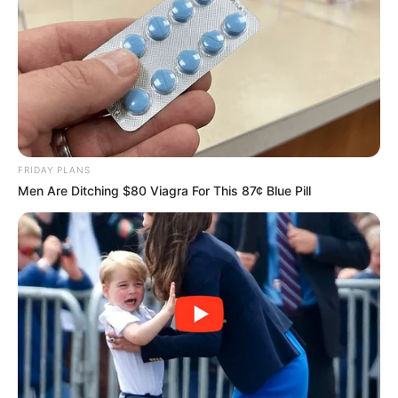
luciene da slva ferreira costa
há 12 anos
amei a ideia,pratica e facil de fazer
josilda dantas palmeira
há 12 anos
Muito bom mesmo!!!
cristina
há 12 anos
FRIDAY PLANS
Men Are Ditching $80 Viagra For This 87¢ Blue Pill
Sempre gostos das idéias de reciclagem.
As suas são práticas e lindas, gostei muito.
Claudomira Fernandes machado
há 12 anos
Adorei as publicações
Helena de Oliveira
há 12 anos
Sigo com muita atenção as vossas publicações que