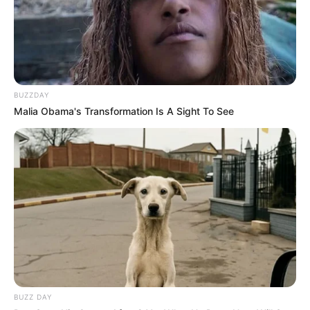
de cereal fazendo um diário
BUZZDAY
Malia Obama's Transformation Is A Sight To See
Deixe seu comentário
24 Comentários
Tamiko
há 12 anos
BUZZ DAY