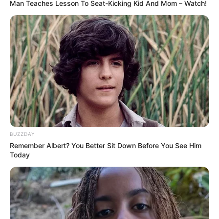
Vaso de Flores
Man Teaches Lesson To Seat-Kicking Kid And Mom – Watch!
Mesinha Multiuso Feita
com Material Reciclado
BUZZDAY
Decoração feita com rolos
Remember Albert? You Better Sit Down Before You See Him
de papel higiênico
Today
Como reaproveitar caixas