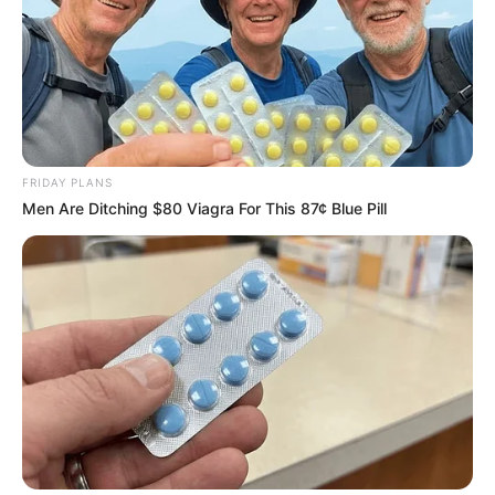
o acabamento com o
ponto caseado
.
Dica: o retângulo para o viés será na medida
necessária para fazer o fechamento da peça nas
extremidades. O tamanho pode variar de acordo
com a quantidade de fibra colocada.
FRIDAY PLANS
Men Are Ditching $80 Viagra For This 87¢ Blue Pill