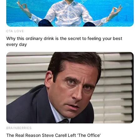
Termocolante
2 meia pérolas preta para os olhos
6 pérolas coloridas para decorar as folhas
CTA LOVE
Why this ordinary drink is the secret to feeling your best
Fita métrica
every day
Régua
Marcador de tecido ou caneta
Tesoura
Moldes (
clique aqui para baixar
)
Passo a Passo
1. Para fazer a base do
protetor de porta
, corte
um retângulo com a seguinte medida: 84 cm x 36
BRAINBERRIES
cm; dobre-o ao meio no sentido longitudinal e
The Real Reason Steve Carell Left 'The Office'