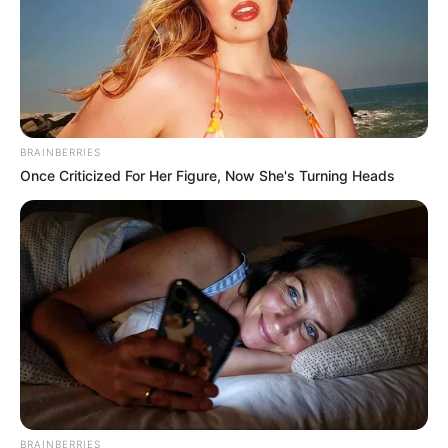
5. Use essas marcações para traçar duas linhas no
sentido do comprimento. Passe a costura
exatamente sobre as linhas que você marcou.
BRAINBERRIES
Once Criticized For Her Figure, Now She's Turning Heads
A base do protetor de porta ficará como na foto
acima, com três costuras do lado de baixo e duas
BRAINBERRIES