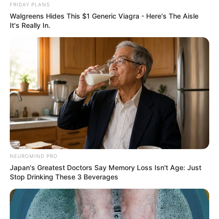
FRIDAY PLANS
Walgreens Hides This $1 Generic Viagra - Here's The Aisle
It's Really In.
8. Duble os recortes da mão do papai noel com
termocolante.
NEUROMIND PRO
Japan's Greatest Doctors Say Memory Loss Isn't Age: Just
Stop Drinking These 3 Beverages