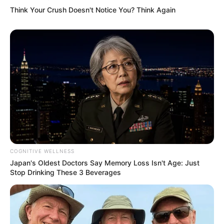
costuras aparentes do lado de cima.
Think Your Crush Doesn't Notice You? Think Again
6. Feito isso, encha os dois lados de fibra até que
fiquem bem firmes.
COGNITIVE WELLNESS
Japan's Oldest Doctors Say Memory Loss Isn't Age: Just
Stop Drinking These 3 Beverages
7. Para fazer o acabamento, corte um retângulo
na cor de sua preferência e aplique
nas extremidades do protetor de porta. Faça