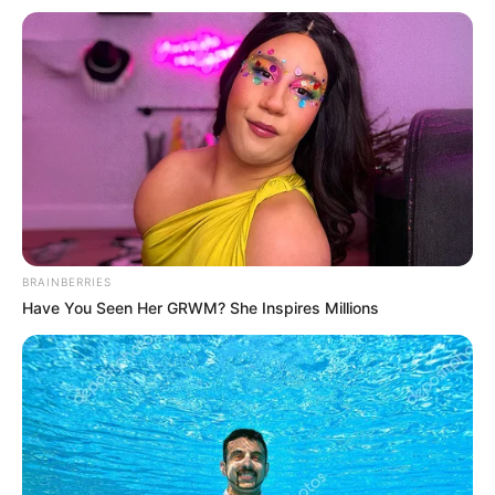
Como Fazer Enfeites de Natal em Feltro – 5
Modelos com Molde
Árvore de Natal em Feltro
Materiais Necessários
Feltro nas cores branco, cereja, verde,
vermelho e salmão chileno
BRAINBERRIES
Cola quente
Have You Seen Her GRWM? She Inspires Millions
Linha e agulha
Máquina de costura (opcional)
Fibra siliconada
Linha de bordar vermelha