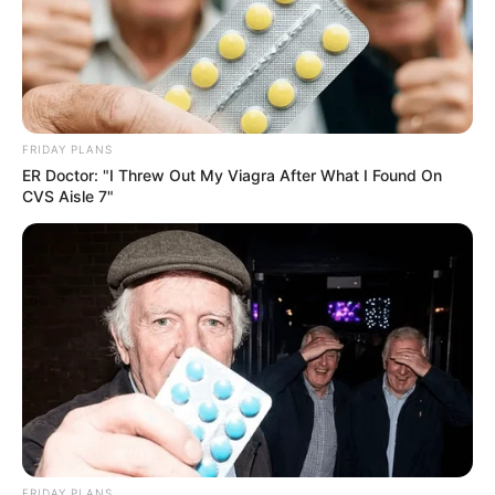
do papai Noel bem no centro da peça, entre as
duas mãozinhas.
18. Para decorar, corte duas folhas típicas do
Natal..
FRIDAY PLANS
ER Doctor: "I Threw Out My Viagra After What I Found On
CVS Aisle 7"
FRIDAY PLANS