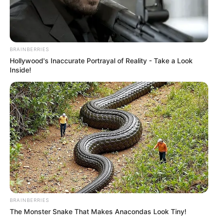
BRAINBERRIES
Hollywood's Inaccurate Portrayal of Reality - Take a Look
Inside!
BRAINBERRIES
Veja também:
The Monster Snake That Makes Anacondas Look Tiny!