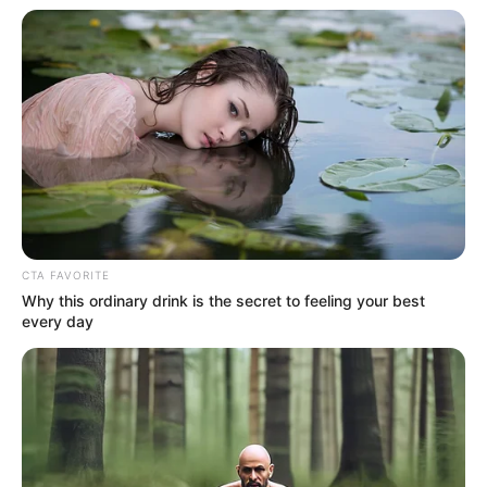
com o avesso para fora.
Dica: a medida para uma porta padrão é de 80 cm
de largura. Caso a sua porta seja maior, a medida
será a largura dela acrescida de 4 cm. O restante
do passo a passo permanecerá igual.
2. Costure a lateral apenas no sentido do
comprimento.
CTA FAVORITE
Why this ordinary drink is the secret to feeling your best
every day