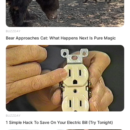
10. Caseie as peças da cabeça do papai Noel. A
ordem é a seguinte: duas camadas de feltro
BUZZDAY
branco, que serão o fundo e a barba; e uma
Bear Approaches Cat: What Happens Next Is Pure Magic
camada de feltro salmão, que será o rosto. Antes
de terminar a costura você deve colocar o
enchimento entre as camadas de feltro branco,
depois é só terminar e arrematar.
BUZZDAY
1 Simple Hack To Save On Your Electric Bill (Try Tonight)