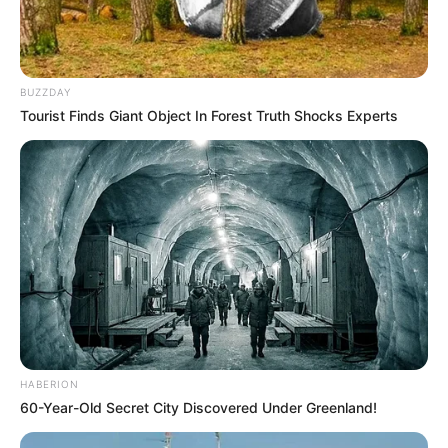
BUZZDAY
Tourist Finds Giant Object In Forest Truth Shocks Experts
HABERION
60-Year-Old Secret City Discovered Under Greenland!