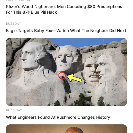
Pfizer's Worst Nightmare: Men Canceling $80 Prescriptions
For This 87¢ Blue Pill Hack
19. Com ponto atrás e linha verde, faça os
detalhes das folhas. Por último, costure 3 pérolas
BUZZDAY
coloridas para enfeitar. Feito isso, use a cola
Eagle Targets Baby Fox—Watch What The Neighbor Did Next
quente para fixar uma folhagem em cada
extremidade do protetor de porta.
BUZZ DAY
What Engineers Found At Rushmore Changes History
Como você viu, o feltro pode virar lindas peças
decorativas e utilitárias, basta capricho e