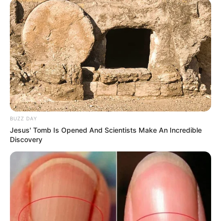
13. Puxe a linha e faça o arremate. Reserve.
BUZZ DAY
Jesus' Tomb Is Opened And Scientists Make An Incredible
Discovery
14. Corte o bigode no feltro branco e faça a