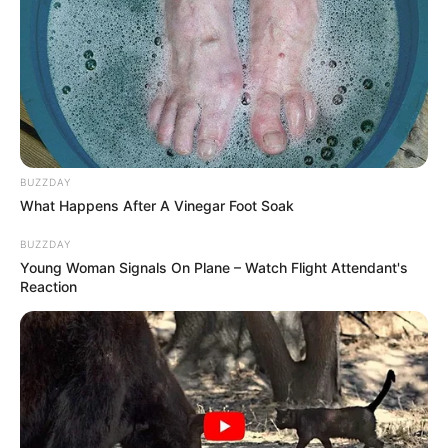
A dublagem consiste em unir feltro com feltro
com uma camada de termocolante. Todo o
processo é feito com o ferro de passar. Esse
tratamento deixa o feltro mais firme e resistente
para ser usado em diversos tipos de trabalhos.
9. Cole as mãos e os punhos em um dos rolinhos
BUZZDAY
do protetor de porta.
What Happens After A Vinegar Foot Soak
BUZZDAY
Young Woman Signals On Plane – Watch Flight Attendant's
Reaction