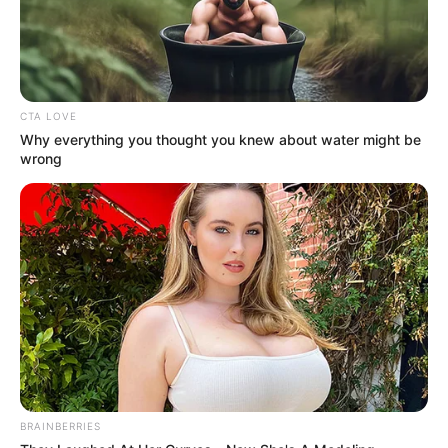
CTA LOVE
Why everything you thought you knew about water might be
3. Vire a peça para o lado direito e posicione a
wrong
costura de modo que ela fique no centro da peça.
BRAINBERRIES