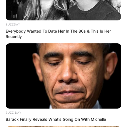
BUZZDAY
Everybody Wanted To Date Her In The 80s & This Is Her
12. Para fazer o nariz, alinhave um pequeno
Recently
círculo e coloque enchimento.
BUZZ DAY
Barack Finally Reveals What's Going On With Michelle