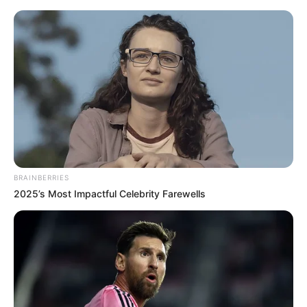
Como Fazer Protetor de Porta de
Papai Noel
BRAINBERRIES
2025’s Most Impactful Celebrity Farewells