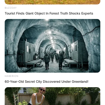
BUZZDAY
Tourist Finds Giant Object In Forest Truth Shocks Experts
HABERION
60-Year-Old Secret City Discovered Under Greenland!