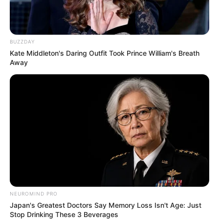
Imagens:
twindragonflydesigns
BUZZDAY
4. Para fazer a tampa e a base do puff, corte no
Kate Middleton's Daring Outfit Took Prince William's Breath
tecido dois círculos com 41,0 cm de diâmetro
Away
(cada um).
NEUROMIND PRO
Japan's Greatest Doctors Say Memory Loss Isn't Age: Just
Stop Drinking These 3 Beverages