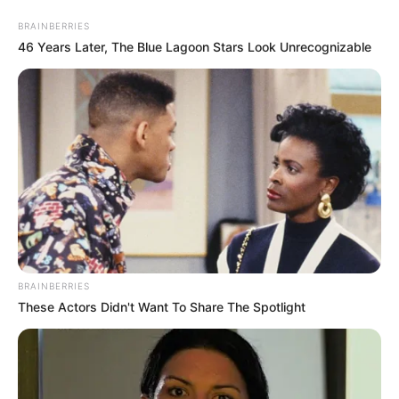
lado, sua mesa estará protegida.
BRAINBERRIES
46 Years Later, The Blue Lagoon Stars Look Unrecognizable
2. Para começar a fazer o
puff de tecido
, use o
linho estampado nas seguintes medidas: 46,0 cm
x 1,30 m.
BRAINBERRIES
These Actors Didn't Want To Share The Spotlight