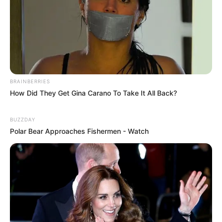
Imagens:
twindragonflydesigns
3. Depois, dobre-o ao meio deixando a estampa
para o lado de dentro. Passe a costura ao longo
da borda lateral. Reserve.
BRAINBERRIES
How Did They Get Gina Carano To Take It All Back?
BUZZDAY
Polar Bear Approaches Fishermen - Watch