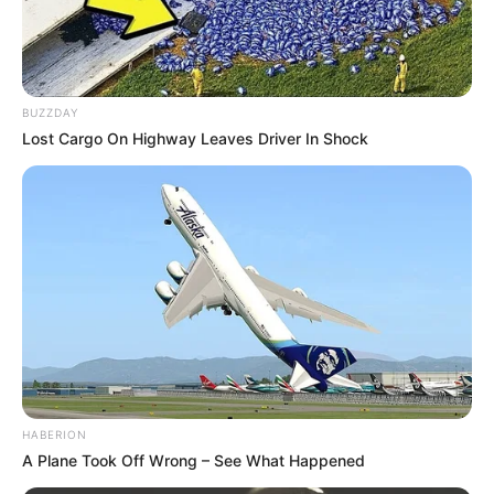
BUZZDAY
Lost Cargo On Highway Leaves Driver In Shock
Imagens:
twindragonflydesigns
6. Depois de fazer isso, passe a costura definitiva
HABERION
por toda a volta, deixe livre uma pequena
A Plane Took Off Wrong – See What Happened
abertura em um dos lados. Cerca de 8 ou 10 cm é