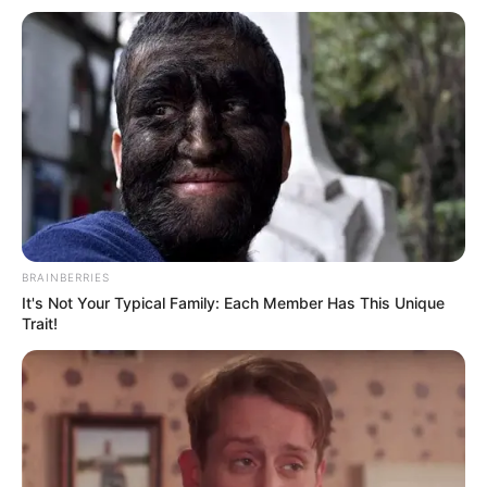
3 Dicas de Decoração com Juta Pra Deixar a sua
Casa Linda
BRAINBERRIES
It's Not Your Typical Family: Each Member Has This Unique
10 Ideias Incríveis Para Montar um Jardim Dentro
Trait!
de Casa
Materiais para fazer puff
Linho sintético (esse tecido é bem resistente
e durável) ou outro de sua preferência