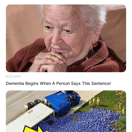
Imagens:
twindragonflydesigns
5. Pegue o tecido que estava reservado e prenda
neles os dois círculos, um em cada extremidade.
Use alfinetes ou faça um alinhavo simples para
manter as peças no lugar.
BUZZDAY
Dementia Begins When A Person Says This Sentence!