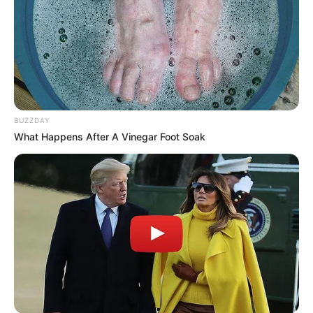
BUZZDAY
What Happens After A Vinegar Foot Soak