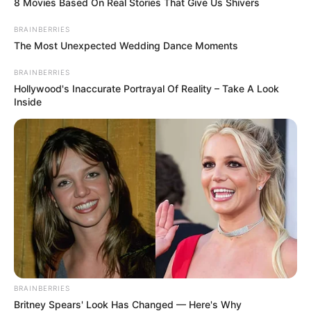
8 Movies Based On Real Stories That Give Us Shivers
BRAINBERRIES
The Most Unexpected Wedding Dance Moments
BRAINBERRIES
Hollywood's Inaccurate Portrayal Of Reality – Take A Look
Inside
Imagens:
twindragonflydesigns
Quando estiver usando um tecido fino, tome o
cuidado de colocar algumas folhas de jornal no
BRAINBERRIES
Britney Spears' Look Has Changed — Here's Why
verso do tecido. Caso a tinta vaze para o outro