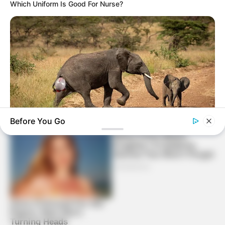
Which Uniform Is Good For Nurse?
Before You Go
HABERION
Rare Elephant Birth—Then Nature Delivered A Second Shock