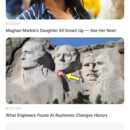
BUZZDAY
Meghan Markle's Daughter All Grown Up — See Her Now!
Imagens:
twindragonflydesigns
BUZZ DAY
What Engineers Found At Rushmore Changes History
Você pode rechear o puff com roupas velhas,
espuma ou isopor flocado. Use a criatividade e