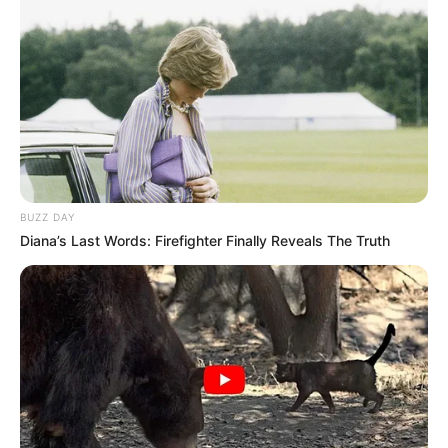
aproveite aquilo que tiver em casa.
8. Por último, feche a abertura com linha e
agulha e sua peça estará prontinha para ser
usada.
Vale dizer que você pode adaptar esse projeto
fazendo
puffs de tecido
em diferentes formatos,
BUZZ DAY
tamanhos e estampas. E os
retalhos de tecido
Diana’s Last Words: Firefighter Finally Reveals The Truth
estampado podem render belas almofadas para
enfeitar a cama e o sofá.