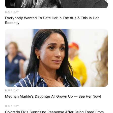
olha eu acho muito diicil de fazer mais… eu amei
BUZZ DAY
tchal
Everybody Wanted To Date Her In The 80s & This Is Her
Recently
lucinha
há 16 anos
amei tudo isso gostaria muito de aprender
p mim foi util estas beijos e tudo de bom!
stefanie taina gonçalves
há 16 anos
oii meu nome é stefany eu adoreii muito este site
ele é de mais e me ajudou a fazer um trabalho para
há minha aula de ciências…………
beijoss……….adorei muito…………
BUZZ DAY
Meghan Markle's Daughter All Grown Up — See Her Now!
aldejane
há 16 anos
achei linda gostaria de receber informações de onde
BUZZ DAY
Colorado Elk's Surprising Response After Being Freed From
eu posso fazer cursos de reciclagem aqui no Recife