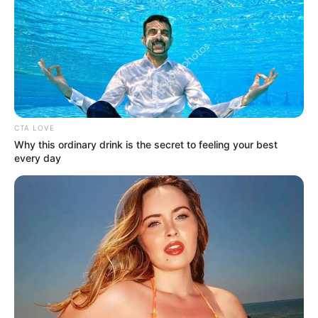
arredondados
5) Passe cola de tecido na parte exterior das
pétalas
6) Cole o tecido na parte exterior das pétalas e
passe mais uma camada de cola de tecido sobre
CTA LOVE
ele
Why this ordinary drink is the secret to feeling your best
every day
7) Corte as sobras de tecido para dar acabamento
8) Corte a bolinha de isopor ao meio, passe cola
nela e envolva com tecido para revestir
9) Coloque essa meia bolinha no meio da flor para
servir de miolo