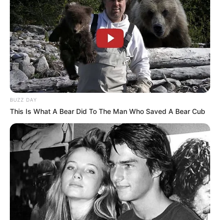
vassora.
Parabéns!
Jonas Pedrosa (Rio de Janeiro)
há 16 anos
Sempre antenado no meio ambiente, gostei muito
das idéias criativas, estão de parabéns. Gostaria, se
possível, me indicarem cursos onde possa aprender
sobre a arte de reciclar. Obrigado!
BUZZ DAY
This Is What A Bear Did To The Man Who Saved A Bear Cub
cynthia de oliveira
há 16 anos
eu avhei bem interesante trabalhar com reciclagen
de garrafa pet eu estou gostando de fazer
artesanato com as garrafas pet porisso estou
pesquisando para ter mais ideias para eu usar as
garrafas não pra poluir mais sim pra resiclar.
taylor
há 16 anos