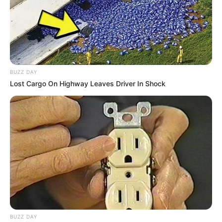
Vamos salvar o planeta pra que nossas cementinhas
“filhos” tenha orgulho e siga nossos exemplos
Juliana
há 15 anos
Gostei muito, é uma ótima ideia………..
BUZZ DAY
Lost Cargo On Highway Leaves Driver In Shock
JOICE RAMOS CORDEIRO
há 15 anos
AMEEEEEEEEEEEEEEEEEEEEEEI BJS DA JOICE!
CARLOS CÉSAR DE O.MATOS
há 15 anos
Adorei a idéia,vou comprar a revista,para conhecer
mais técnicas.
suellen
há 15 anos
amo reciclagem, fiquei impressionada com sua
criatividade. continue assim e divulgue sempre.
BUZZ DAY