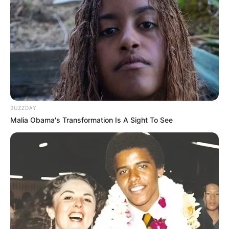
Facebook
Twitter
Pinterest
Share
BUZZDAY
Malia Obama's Transformation Is A Sight To See
Revista Artesanato
05/09/2010
Recomendados para você
Como fazer uma bolsa de
garrafa PET e crochê