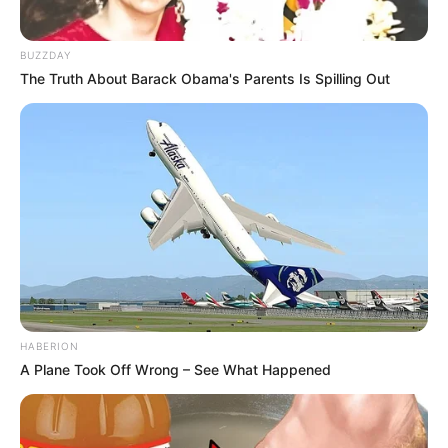
BUZZDAY
The Truth About Barack Obama's Parents Is Spilling Out
Como Fazer Flores de
Garrafa PET: Passo a Passo
Completo
Aprenda a fazer caixas com
garrafas PET- Recicle
HABERION
A Plane Took Off Wrong – See What Happened