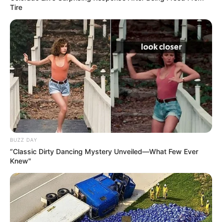
Tire
s cla
há 16 anos
achei lindo,tão facil e inocente de se fazer,
fernanda
há 15 anos
Gostei muito ,eu amo artesanato.parabens……
naiara
há 15 anos
gostei muito, ate aprendi e fiz um trabalho na
BUZZ DAY
escola
“Classic Dirty Dancing Mystery Unveiled—What Few Ever
Knew"
mary
há 15 anos
Amei essas ideias sou fá de artesanato
é o meu hobby principal e vou aderir mais a essas
ideias e passar aos meus amigos