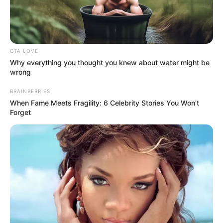
CTA LOVE
Why everything you thought you knew about water might be
wrong
BRAINBERRIES
When Fame Meets Fragility: 6 Celebrity Stories You Won't
Forget
Apresentamos hoje mais um modelo de flor de
garrafa pet. Esse modelo é muito bonito e você
pode fazer facilmente. Essas imagens foram
retiradas do vídeo que está mostrado no fim dos
passos. Não deixe de assistir ao vídeo, pois as