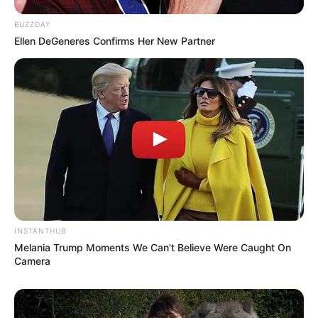
tem.Parabéns!!
BUZZDAY
Ellen DeGeneres Confirms Her New Partner
peterson
há 16 anos
acho muito legal!isso pode azuda o mundo!
PHALOMA
há 16 anos
NOSSA ACHEI MUITO LINDO…
PODE AJUDA A NATUREZA E O MUNDO E ATÉ AS
PESSOAS!!!
PARABÉNS…..
dani
há 16 anos
INSTANTHUB
Melania Trump Moments We Can't Believe Were Caught On
Nossa muito boa essa idéia!!!!
Camera
Luiz Sérgio
há 16 anos
Muito legal ewssas idéias com gostei muitoi da