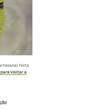
rtesanal feita
para visitar a
oção