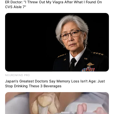
incrível
ER Doctor: "I Threw Out My Viagra After What I Found On
CVS Aisle 7"
18.079.935/0001-70
FBO Negócios de Treinamento e Marketing Digital
NEUROMIND PRO
Japan's Greatest Doctors Say Memory Loss Isn't Age: Just
Stop Drinking These 3 Beverages
Artesanatos
Encadernação Artesanal