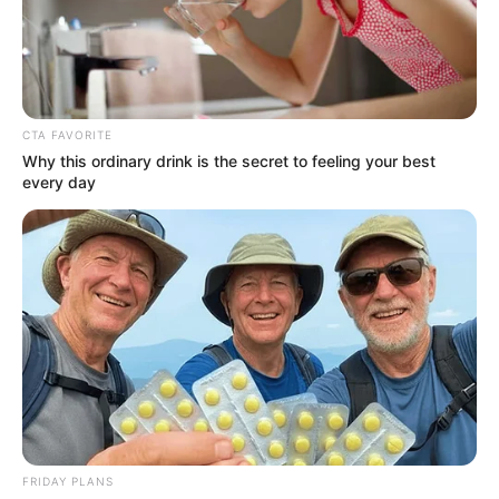
Abajur decorado com linhas
coloridas
CTA FAVORITE
Why this ordinary drink is the secret to feeling your best
every day
Abajur personalizado com
rolhas – artesanato criativo
Lustre de feltro fácil para
deixar a sua decoração
FRIDAY PLANS