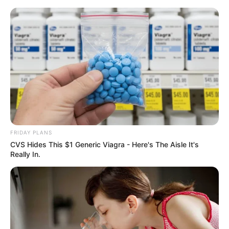
abajur
10 projetos de decoração
para você colocar em
prática agora mesmo
FRIDAY PLANS
CVS Hides This $1 Generic Viagra - Here's The Aisle It's
Really In.
Abajur descolado com tiras
de jornal – aprenda agora