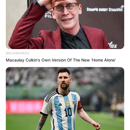
Caixa de sapato reciclada
com tiras jornal
BRAINBERRIES
Macaulay Culkin's Own Version Of The New ‘Home Alone’
A arte da reciclagem: cesta
de papel linda e fácil de
fazer
Melhores artesanatos de
2012