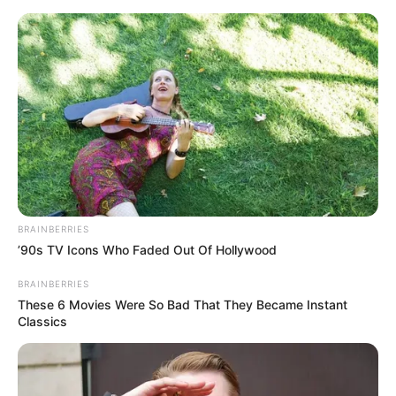
jornal
Abajur descolado com tiras
de jornal – aprenda agora
BRAINBERRIES
’90s TV Icons Who Faded Out Of Hollywood
BRAINBERRIES
These 6 Movies Were So Bad That They Became Instant
Classics
Porquinho reciclado feito
com jornal