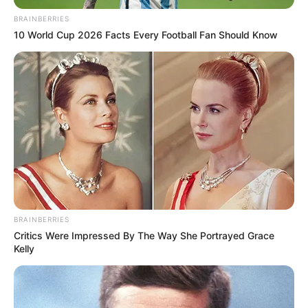
BRAINBERRIES
Como fazer uma guirlanda
10 World Cup 2026 Facts Every Football Fan Should Know
com folhas de papel
Embalagem de presente
reciclada feita com jornal
BRAINBERRIES
Critics Were Impressed By The Way She Portrayed Grace
Kelly