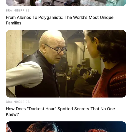
BRAINBERRIES
From Albinos To Polygamists: The World's Most Unique
Families
3 – Enrole o barbante dando várias voltas bem
juntas. Não estique o fio, pois isso pode deformar
o vaso.
Dica : Faça todo o trabalho com a tampa na
garrafa, isto mantém uma certa pressão na
garrafa, evitando deformar a mesma enquanto
enrola o barbante.
BRAINBERRIES
How Does "Darkest Hour" Spotted Secrets That No One
Knew?