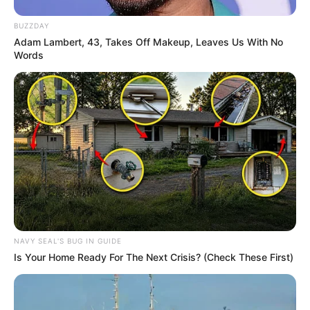
BUZZDAY
Adam Lambert, 43, Takes Off Makeup, Leaves Us With No
Words
NAVY SEAL'S BUG IN GUIDE
Is Your Home Ready For The Next Crisis? (Check These First)