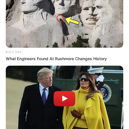
BUZZ DAY
What Engineers Found At Rushmore Changes History
Garrafas plásticas do tipo moringa
1 rolo de barbante ou fio de juta
Fita dupla face
Estilete
Cola de contato ou cola quente