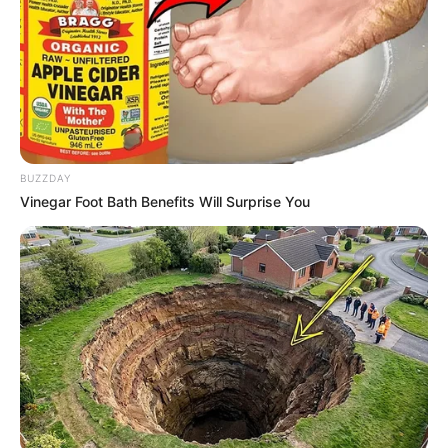
BUZZDAY
Vinegar Foot Bath Benefits Will Surprise You
1 – Cole a fita dupla-face em toda a garrafa, no
sentido vertical. Deixe uma distância de
aproximadamente 3 cm de uma tira para outra.