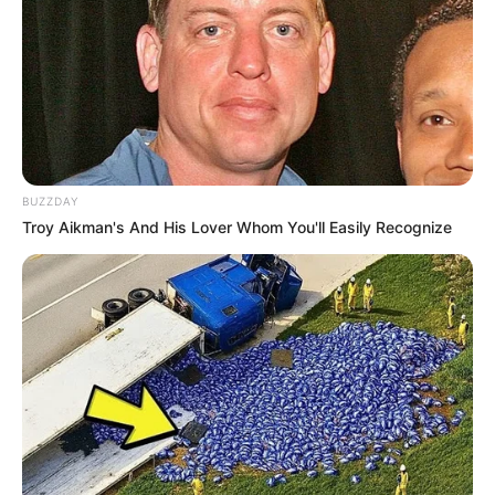
BUZZDAY
Troy Aikman's And His Lover Whom You'll Easily Recognize
Aproveite para reciclar garrafas de suco, de água
e principalmente de iogurte, que tem um
formato que é ideal para a confecção de vasos.
Você também tem a opção de comprar esses
frascos em lojinhas de produtos importados, eles