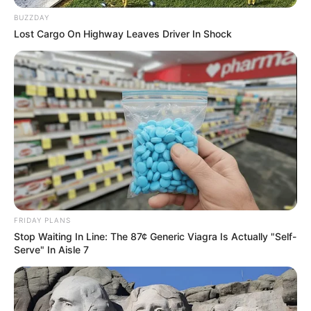
podem sair a uma pechincha.
BUZZDAY
Lost Cargo On Highway Leaves Driver In Shock
Se você gostou dessa ideia, tenho certeza que
também vai amar aprender mais
17 Ideias de
Decoração com Reciclagem – Tudo Passo a Passo
.
Materiais Necessários
FRIDAY PLANS
Stop Waiting In Line: The 87¢ Generic Viagra Is Actually "Self-
Serve" In Aisle 7