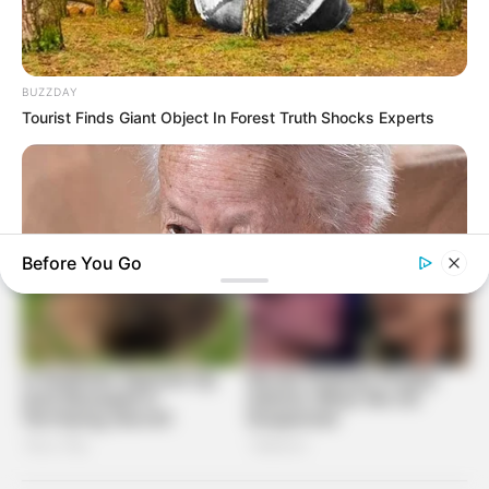
BUZZDAY
Tourist Finds Giant Object In Forest Truth Shocks Experts
Before You Go
BUZZDAY
Dementia Begins When A Person Says This Sentence!