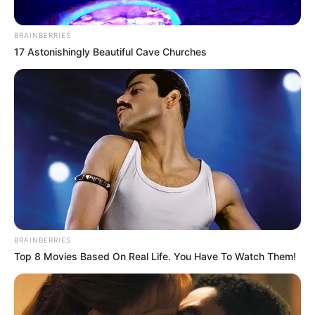
BRAINBERRIES
17 Astonishingly Beautiful Cave Churches
BRAINBERRIES
8 – Por último, corte com cuidado a rosca da
Top 8 Movies Based On Real Life. You Have To Watch Them!
tampa para que a sua garrafa se transforme em
um lindo
vaso decorativo
.