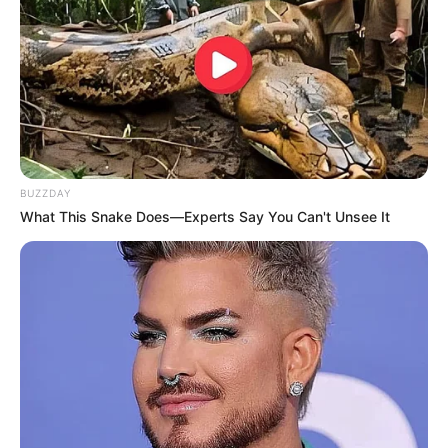
BUZZDAY
What This Snake Does—Experts Say You Can't Unsee It