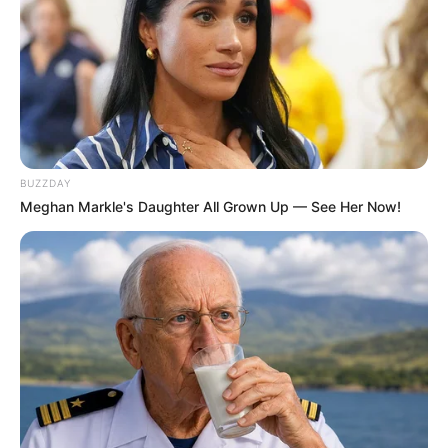
BUZZDAY
Meghan Markle's Daughter All Grown Up — See Her Now!
No post de hoje você vai ver uma ideia super legal
para
reciclar garrafas plásticas.
Aqui você vai
aprender a fazer um lindo
vaso decorativo
, ideal
para dar aquela caprichada na decoração da sua
casa.
Renovar a decoração da nossa casa de tempos em
tempos faz com que nos sintamos mais à