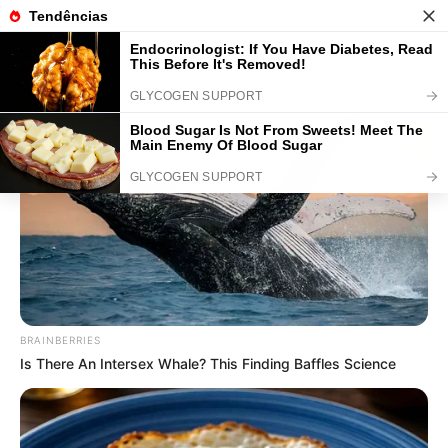
BUZZ DAY
Suspicious Eagle Tries To Steal Puppy - Watch What
Happened
Vasos Decorativos para Plantas:
35 Modelos Lindos para Fazer em
Casa
BRAINBERRIES
Is There An Intersex Whale? This Finding Baffles Science