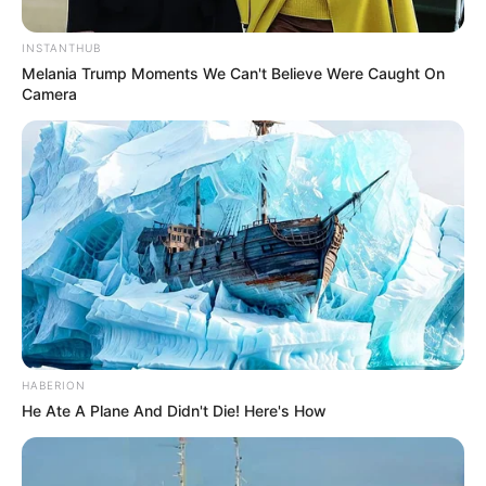
INSTANTHUB
Melania Trump Moments We Can't Believe Were Caught On
Camera
As capas de
tecido
dão um toque moderno e
podem ser trocadas na decoração da sua casa.
Você pode costura-las ou utilizar cola de tecido
para fazê-las. São super fáceis e dão um
resultado lindo!
HABERION
He Ate A Plane And Didn't Die! Here's How