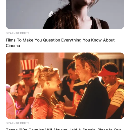
Faço minha festa DIY
BRAINBERRIES
Films To Make You Question Everything You Know About
Cinema
Mundo das tribos
BRAINBERRIES
These '90s Couples Will Always Hold A Special Place In Our