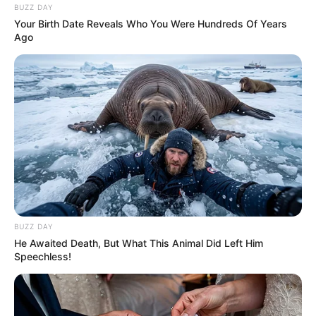
BUZZ DAY
Your Birth Date Reveals Who You Were Hundreds Of Years
Ago
Decor fácil
BUZZ DAY
He Awaited Death, But What This Animal Did Left Him
Speechless!