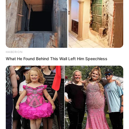
Making joy and pretty things
HABERION
What He Found Behind This Wall Left Him Speechless