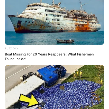
BUZZ DAY
Boat Missing For 20 Years Reappears: What Fishermen
A casa que minha vó queria
Found Inside!