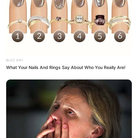
A casa que minha vó queria
BUZZ DAY
What Your Nails And Rings Say About Who You Really Are!
A chita é também um tecido que dá um toque a
mais ao ambiente e pode ser encontrado em
várias estampas. Além disso é fácil de trabalhar e
pode ser combinado com outros tecidos.
Nesses casos, opte por algodão, como tricoline,
que é fino e também pode ser encontrado em
várias estampas.