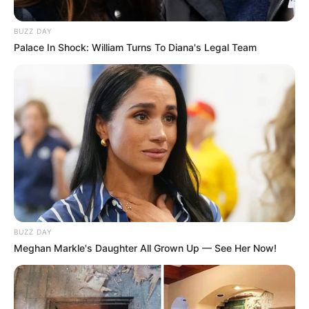
Juta
BUZZ DAY
A juta, o fio de juta, ou o barbante dão um toque
Palace In Shock: William Turns To Diana's Legal Team
rústico
e sofisticado ao vaso.
BUZZ DAY
Meghan Markle's Daughter All Grown Up — See Her Now!