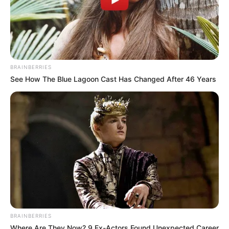
Home talk
BRAINBERRIES
See How The Blue Lagoon Cast Has Changed After 46 Years
BRAINBERRIES
Where Are They Now? 9 Ex-Actors Found Unexpected Career