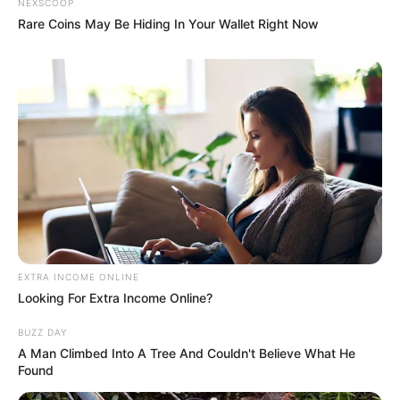
NEXSCOOP
Rare Coins May Be Hiding In Your Wallet Right Now
EXTRA INCOME ONLINE
Looking For Extra Income Online?
Reciclar e decorar
BUZZ DAY
A Man Climbed Into A Tree And Couldn't Believe What He
Found
Pintura