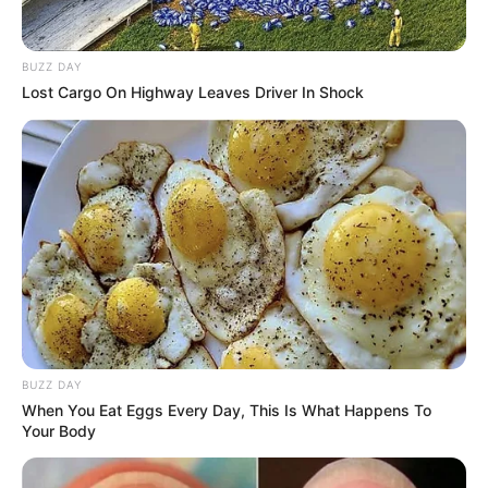
BUZZ DAY
Lost Cargo On Highway Leaves Driver In Shock
A casa que minha vó queria
BUZZ DAY
When You Eat Eggs Every Day, This Is What Happens To
Your Body