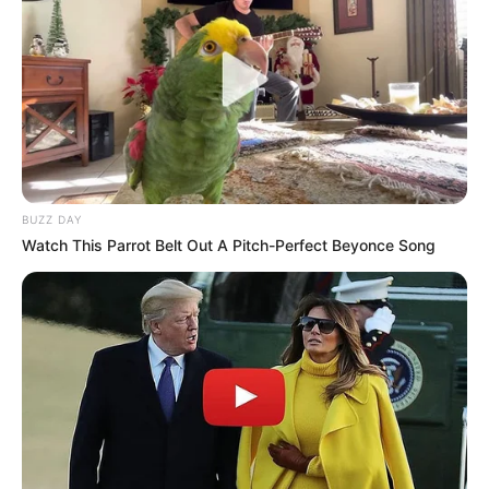
Criando vasos decorativos para suas plantas
35 Modelos de Vasos decorativos para
Plantas
Tecido
BUZZ DAY
Watch This Parrot Belt Out A Pitch-Perfect Beyonce Song