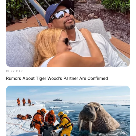
Outra opção para quem quer
vasos decorativos
para plantas
é utilizar tinta. Você pode pintar
com uma única cor ou fazer mosaicos, faixas,
bolinhas ou outros padrões, até pinturas a mão
livre.
BUZZ DAY
Rumors About Tiger Wood's Partner Are Confirmed