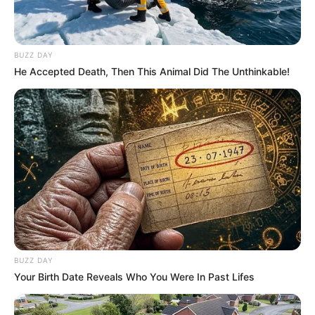
BUZZ DAY
He Accepted Death, Then This Animal Did The Unthinkable!
Viva Decora
BUZZ DAY
Your Birth Date Reveals Who You Were In Past Lifes