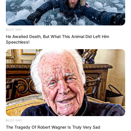
2. Vestido de crochê de alcinha
3. Vestido de crochê com manga
4. Vestido de crochê com manga longa
5. Vestido de crochê para bebê
6. Vestido de crochê com babado
BUZZ DAY
He Awaited Death, But What This Animal Did Left Him
Ideias de vestido de crochê infantil
Speechless!
Como fazer vestido de crochê infantil
BUZZ DAY
The Tragedy Of Robert Wagner Is Truly Very Sad