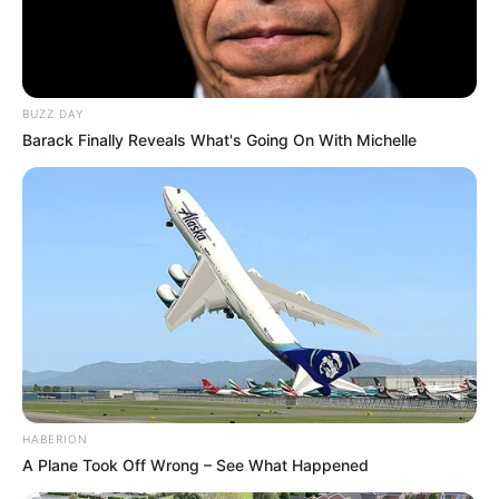
BUZZ DAY
Barack Finally Reveals What's Going On With Michelle
HABERION
A Plane Took Off Wrong – See What Happened