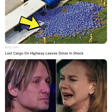
BAIXE A RECEITA GRÁTIS AQUI
5.
Vestido de crochê para bebê
BUZZ DAY
Lost Cargo On Highway Leaves Driver In Shock