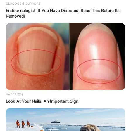
6. Vestido de crochê com babado
GLYCOGEN SUPPORT
Endocrinologist: If You Have Diabetes, Read This Before It's
Removed!
HABERION
Look At Your Nails: An Important Sign