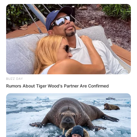
Veja também:
Boneca de Crochê: 3 Receitas Incríveis para Baixar
Grátis
Sandalinha de Crochê para Bebê: 10 Passo a Passos
Lindos
Índice
Como fazer vestido de crochê infantil
BUZZ DAY
Passo a passo vestido de crochê infantil
Rumors About Tiger Wood's Partner Are Confirmed
Vestido de crochê infantil passo a passo
Como fazer vestido de crochê infantil
Como fazer vestido de crochê infantil passo a
passo
6 Receitas e gráficos de vestido de crochê
infantil
1. Vestido de crochê branco e rosa