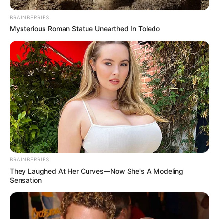
BRAINBERRIES
Mysterious Roman Statue Unearthed In Toledo
Círculo
BRAINBERRIES
They Laughed At Her Curves—Now She's A Modeling
Sensation