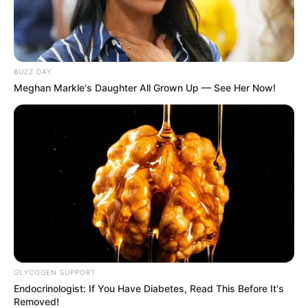
BUZZ DAY
Meghan Markle's Daughter All Grown Up — See Her Now!
Pinterest
GLYCOGEN SUPPORT
Endocrinologist: If You Have Diabetes, Read This Before It's
Removed!