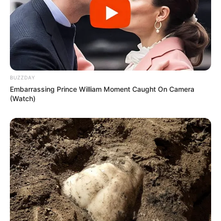
6 Receitas e
gráficos de
vestido de
crochê infantil
Agora, se você tem facilidade para acompanhar
receitas e gráficos, então confira alguns abaixo
BUZZDAY
para fazer vestidos incríveis!
Embarrassing Prince William Moment Caught On Camera
(Watch)
1.
Vestido de crochê branco e rosa