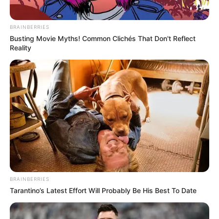
BAIXE A RECEITA GRÁTIS AQUI
BRAINBERRIES
Busting Movie Myths! Common Clichés That Don't Reflect
3.
Vestido de crochê com manga
Reality
BRAINBERRIES
Tarantino’s Latest Effort Will Probably Be His Best To Date