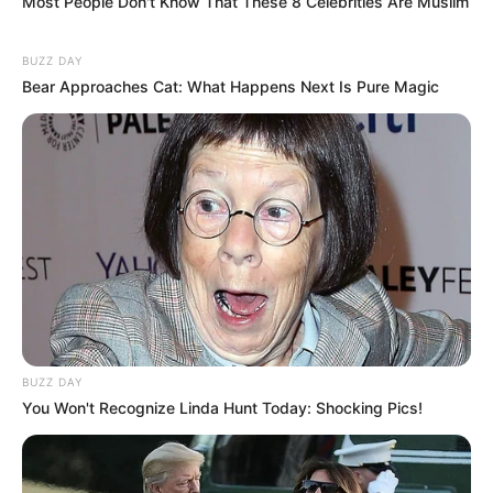
Most People Don't Know That These 8 Celebrities Are Muslim
BAIXE A RECEITA GRÁTIS AQUI
BUZZ DAY
Bear Approaches Cat: What Happens Next Is Pure Magic
4.
Vestido de crochê com manga longa
BUZZ DAY
You Won't Recognize Linda Hunt Today: Shocking Pics!