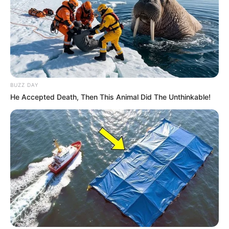
BUZZ DAY
He Accepted Death, Then This Animal Did The Unthinkable!
Círculo