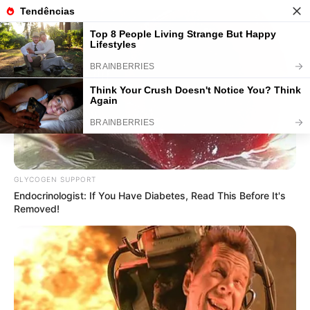
Vestido de Crochê Infantil: 6
Gráficos Grátis com Passo a Passo
Save
GLYCOGEN SUPPORT
Endocrinologist: If You Have Diabetes, Read This Before It's
Removed!