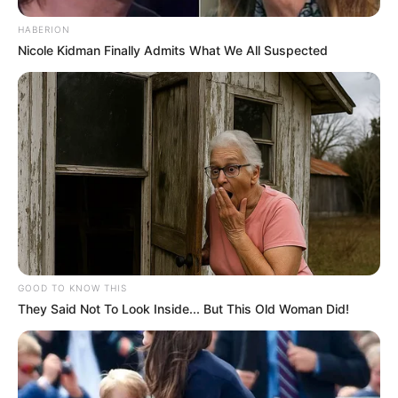
HABERION
Nicole Kidman Finally Admits What We All Suspected
Círculo
GOOD TO KNOW THIS
They Said Not To Look Inside... But This Old Woman Did!