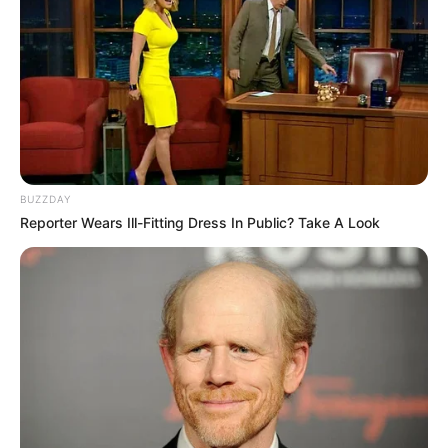
Quem não adora poder esticar aquele cochilo
com uma confortável máscara para os olhos e se
esconder da claridade, não é mesmo?! E além de
tudo ostentar muito estilo até quando estiver
sonhando! Não nos cansamos de ver exemplos
BUZZDAY
destes objetos fofos e originais por aí, com
Reporter Wears Ill-Fitting Dress In Public? Take A Look
diferentes cores e decorações. Que tal produzir
uma máscara de olhos com o tema da sua festa
de 15 anos? Nós nos apaixonamos por esta ideia!
Assim todos os seus convidados se lembrarão do
seu aniversário sempre que estiverem indo dormir
e não irão se esquecer de como foi maravilhoso
compartilhar este dia com você!
1° – Penduricalho de Emoji