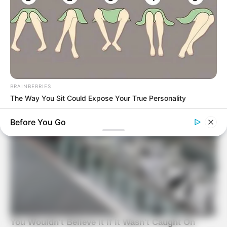
Ideas-Adults-29773832#photo-29780851
http://www.studiodiy.com/2014/12/02/diy-emoji-
ornaments/
BRAINBERRIES
The Way You Sit Could Expose Your True Personality
Before You Go