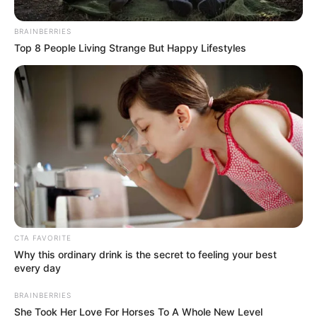
Permanente
8° – Mini-Velas
BRAINBERRIES
7° – Kit para Unhas
Top 8 People Living Strange But Happy Lifestyles
6° – Taça de Guloseimas
5° – Kit Sabonetes Artesanais e Esponja
4° – Algodão Doce em Pote
3° – Chaveiro
2° – Máscara de Olhos
1° – Penduricalho de Emoji
12° – Bem-vividos Decorados
CTA FAVORITE
Why this ordinary drink is the secret to feeling your best
every day
BRAINBERRIES
She Took Her Love For Horses To A Whole New Level