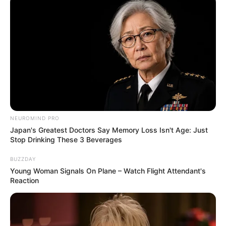
chocolate. Assim a lembrancinha será um
chocolate personalizado especialmente para sua
festa. O que acham da ideia?
10° – Bloquinho de Anotações
NEUROMIND PRO
Japan's Greatest Doctors Say Memory Loss Isn't Age: Just
Stop Drinking These 3 Beverages
BUZZDAY
Young Woman Signals On Plane – Watch Flight Attendant's
Reaction