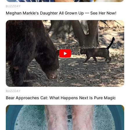
BUZZDAY
Meghan Markle's Daughter All Grown Up — See Her Now!
BUZZDAY
Bear Approaches Cat: What Happens Next Is Pure Magic