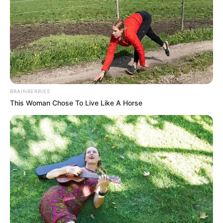
BRAINBERRIES
This Woman Chose To Live Like A Horse
Completar
15 anos
é um marco na vida de
qualquer jovem. Muitas optam por seguir a
tradição e organizar uma grande festa de
debutante para todos os seus amigos e
familiares. Este tipo de evento que surgiu como
uma apresentação e estréia de uma jovem na
sociedade, já não é realizado com o mesmo