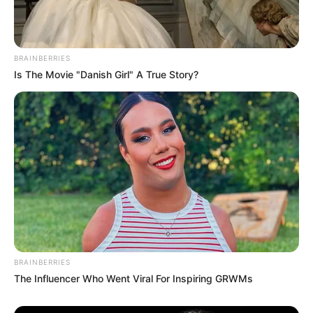
BRAINBERRIES
Is The Movie "Danish Girl" A True Story?
Quem não ama chocolates, não é mesmo?! Então
que tal presentear os seus convidados com uma
deliciosa barra de chocolates. E para não ficar
com uma cara de lembrancinha tão informal e
impessoal com aquela embalagem
BRAINBERRIES
industrializada do chocolate, você pode criar
The Influencer Who Went Viral For Inspiring GRWMs
uma logo e uma arte que tenham tudo a ver com
a temática da sua festa. Depois, é só embrulhar o