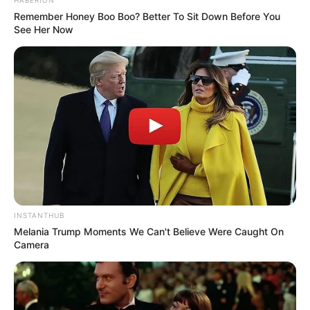
HABERION
lembrancinha ficará ainda mais personalizada.
Remember Honey Boo Boo? Better To Sit Down Before You
See Her Now
Lembre-se que após terminar a arte das canecas,
leve-as ao forno por 30 minutos a uma
temperatura de 160° para fixar a tinta e não
correr risco de desmanchar com o tempo. Essas
canecas farão o maior sucesso!
8° – Mini-Velas
INSTANTHUB
Melania Trump Moments We Can't Believe Were Caught On
Camera