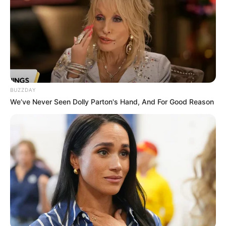
Outra ótima dica é confeccionar bloquinhos de
anotações que também seguem o tema da sua
festa de 15 anos. Se não quiser encomendar de um
artesão ou de uma gráfica, você mesma pode
comprar os bloquinhos em qualquer papelaria e
BUZZDAY
decorá-las de maneira que preferir. Que tal
We’ve Never Seen Dolly Parton's Hand, And For Good Reason
comprar alguns papéis estampados, tecidos,
fitas e iniciar um projeto de criação dos
bloquinhos no estilo encadernação?
Veja esse
passo a passo
que pode te ajudar muito nessa
tarefa.
9° – Caneca Decorada com Marcador
Permanente