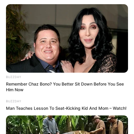
aniversários. Sendo assim não podia ficar de fora
desta lista, não é mesmo? Esta guloseima é
deliciosa e não tem quem não goste. Por isso se
optar por esta lembrancinha com certeza será
um sucesso em sua festa de 15 anos!
3° – Chaveiro
BUZZDAY
Remember Chaz Bono? You Better Sit Down Before You See
Him Now
BUZZDAY
Man Teaches Lesson To Seat-Kicking Kid And Mom – Watch!