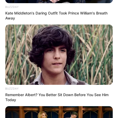
cola
glitter
aqui e outro ali. Assim ele pode ficar
BUZZDAY
combinando com a decoração da sua festa e você
Kate Middleton's Daring Outfit Took Prince William's Breath
pode se divertir produzindo lembrancinhas
Away
originais para todos os seus amigos!
2° – Máscara de Olhos
BUZZDAY
Remember Albert? You Better Sit Down Before You See Him
Today