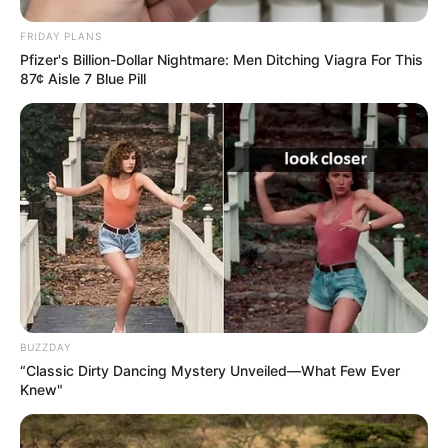
produziu com as suas próprias mãos e que ainda
FRIDAY PLANS
será um item decorativo para vários ambientes.
Pfizer's Billion-Dollar Nightmare: Men Ditching Viagra For This
Não fica incrível?
87¢ Aisle 7 Blue Pill
7° – Kit para Unhas
BUZZDAY
“Classic Dirty Dancing Mystery Unveiled—What Few Ever
Knew"