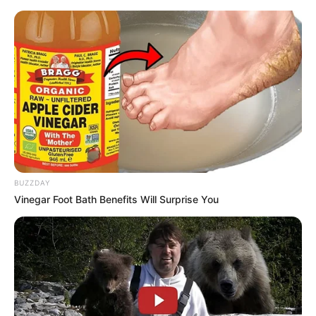
Nós nos apaixonamos por está ideia super
criativa e temos certeza que você também vai
adorá-la. Que tal presentear os seus convidados
do seu aniversário de 15 anos com um
kit
de
sabonetes artesanais
e esponja? Com certeza não
BUZZDAY
é uma lembrancinha muito vista por aí e sem
Vinegar Foot Bath Benefits Will Surprise You
dúvida é bastante original. Você inclusive pode
escolher a fragrância que mais combina com
você, assim todos conhecerão um pouco mais
sobre a sua personalidade. O que acham da ideia?
Um luxo, não?!