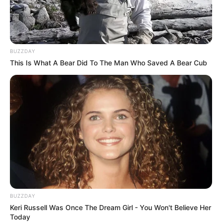
4° – Algodão Doce em Pote
BUZZDAY
This Is What A Bear Did To The Man Who Saved A Bear Cub
Estes pequenos potinhos com algodão doce tem
BUZZDAY
Keri Russell Was Once The Dream Girl - You Won't Believe Her
se tornado um
must have
em festas de
Today