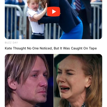
BUZZ DAY
Kate Thought No One Noticed, But It Was Caught On Tape
Uma coisa podemos afirmar: estas figurinhas já
são uma extensão de nós mesmos! Na maioria das
vezes eles facilitam e sintetizam o que estamos
querendo expressar. Hoje em dia com apenas um
emoji
estamos falando mil palavras, não é
mesmo? E eles vieram para ficar e não irão sair
das nossas vidas tão cedo. Sendo assim é certo
que um
emoji
consegue transmitir toda a
felicidade que a aniversariante está sentindo por