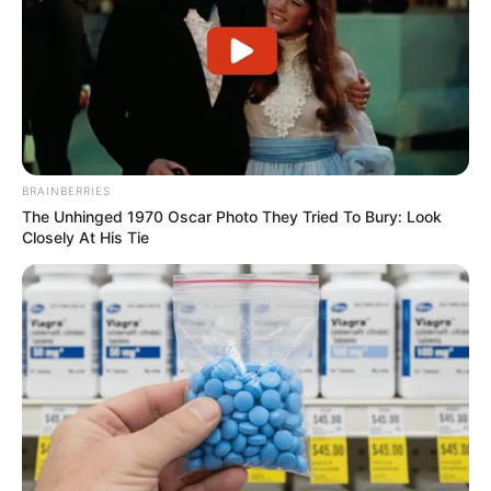
BRAINBERRIES
The Unhinged 1970 Oscar Photo They Tried To Bury: Look
Closely At His Tie
Que tal presentear os convidados da sua festa de
15 anos com mini-velas em um delicado mini-
frasco de vidro? Para ficar como na foto você
mesma pode comprar a cola e o glitter da cor
que preferir. Pode ainda usar a cola glitter,
lantejoulas, lacinhos de tecido, e o que mais
desejar. Temos certeza que os seus convidados
irão amar poder levar para casa algo que você