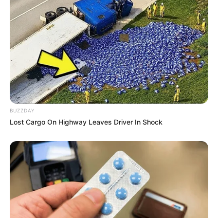
Nem precisamos falar muito sobre este item, não
é mesmo?! Uma taça de guloseimas como da
foto acima já vale por mil palavras escritas aqui.
Você pode comprar taças descartáveis para
diminuir o valor da lembrancinha e enchê-la de
BUZZDAY
doces, chocolates e para finalizar, um
cupcake
no
Lost Cargo On Highway Leaves Driver In Shock
topo. O resultado final fica bem parecido com
um
sundae
, bem colorido e delicioso. A cobertura
do bolinho é faz tudo ficar perfeito, como a
cereja do bolo.
5° – Kit Sabonetes Artesanais e
Esponja