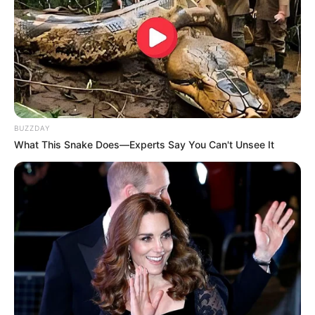
BUZZDAY
Esta lembrancinha também é comumente vista
What This Snake Does—Experts Say You Can't Unsee It
em festa de aniversários e temos certeza que
todos os seus convidados irão adorar. Você
facilmente pode encontrar chaveiros baratos em
diferentes formatos. Como por exemplo, com a
letra inicial do seu nome ou em formato de
borboleta, coração etc. E para deixá-los com uma
cara mais personalizada e exclusiva, você pode
customizá-lo com algumas fitinhas, um pingo de